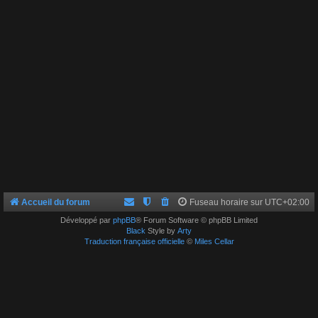
Accueil du forum
Fuseau horaire sur
UTC+02:00
Développé par
phpBB
® Forum Software © phpBB Limited
Black
Style by
Arty
Traduction française officielle
©
Miles Cellar