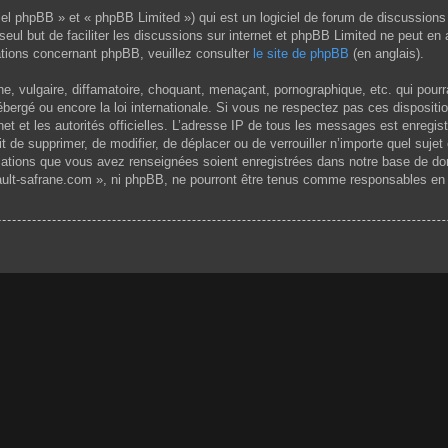
el phpBB » et « phpBB Limited ») qui est un logiciel de forum de discussions
 seul but de faciliter les discussions sur internet et phpBB Limited ne peut 
tions concernant phpBB, veuillez consulter
le site de phpBB
(en anglais).
 vulgaire, diffamatoire, choquant, menaçant, pornographique, etc. qui pourrai
ergé ou encore la loi internationale. Si vous ne respectez pas ces dispositi
rnet et les autorités officielles. L’adresse IP de tous les messages est enregi
it de supprimer, de modifier, de déplacer ou de verrouiller n’importe quel su
rmations que vous avez renseignées soient enregistrées dans notre base de do
ult-safrane.com », ni phpBB, ne pourront être tenus comme responsables en c