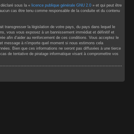
 déclaré sous la «
licence publique générale GNU 2.0
» et qui peut être
en aucun cas être tenu comme responsable de la conduite et du contenu
t transgresser la législation de votre pays, du pays dans lequel le
ons, vous vous exposez à un bannissement immédiat et définitif et
strée afin d’aider au renforcement de ces conditions. Vous acceptez le
jet et message à n’importe quel moment si nous estimons cela
nnées. Bien que ces informations ne seront pas diffusées à une tierce
as de tentative de piratage informatique visant à compromettre vos