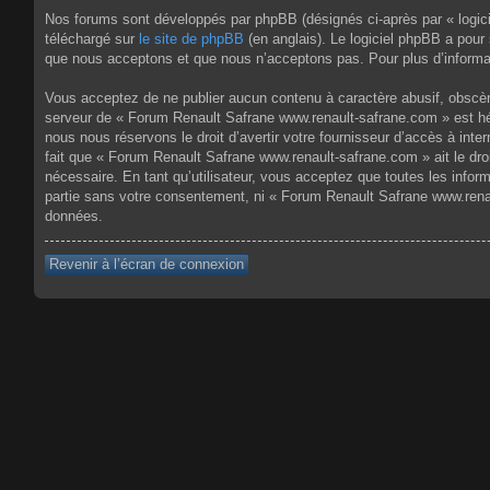
Nos forums sont développés par phpBB (désignés ci-après par « logici
téléchargé sur
le site de phpBB
(en anglais). Le logiciel phpBB a pour
que nous acceptons et que nous n’acceptons pas. Pour plus d’informa
Vous acceptez de ne publier aucun contenu à caractère abusif, obscène,
serveur de « Forum Renault Safrane www.renault-safrane.com » est héb
nous nous réservons le droit d’avertir votre fournisseur d’accès à inte
fait que « Forum Renault Safrane www.renault-safrane.com » ait le dro
nécessaire. En tant qu’utilisateur, vous acceptez que toutes les info
partie sans votre consentement, ni « Forum Renault Safrane www.rena
données.
Revenir à l’écran de connexion