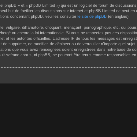
el phpBB » et « phpBB Limited ») qui est un logiciel de forum de discussions
 seul but de faciliter les discussions sur internet et phpBB Limited ne peut 
tions concernant phpBB, veuillez consulter
le site de phpBB
(en anglais).
 vulgaire, diffamatoire, choquant, menaçant, pornographique, etc. qui pourrai
ergé ou encore la loi internationale. Si vous ne respectez pas ces dispositi
rnet et les autorités officielles. L’adresse IP de tous les messages est enregi
it de supprimer, de modifier, de déplacer ou de verrouiller n’importe quel su
rmations que vous avez renseignées soient enregistrées dans notre base de do
ult-safrane.com », ni phpBB, ne pourront être tenus comme responsables en c