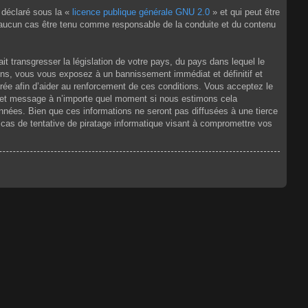
 déclaré sous la «
licence publique générale GNU 2.0
» et qui peut être
en aucun cas être tenu comme responsable de la conduite et du contenu
t transgresser la législation de votre pays, du pays dans lequel le
ons, vous vous exposez à un bannissement immédiat et définitif et
strée afin d’aider au renforcement de ces conditions. Vous acceptez le
jet et message à n’importe quel moment si nous estimons cela
nnées. Bien que ces informations ne seront pas diffusées à une tierce
as de tentative de piratage informatique visant à compromettre vos