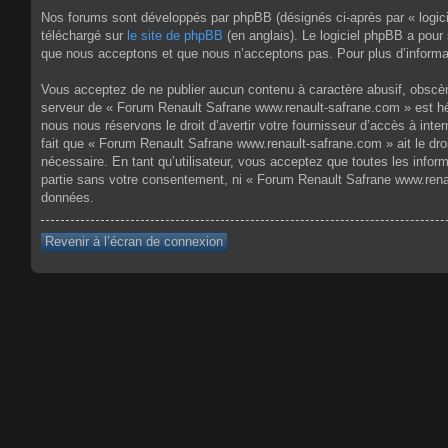
Nos forums sont développés par phpBB (désignés ci-après par « logici
téléchargé sur
le site de phpBB
(en anglais). Le logiciel phpBB a pour
que nous acceptons et que nous n’acceptons pas. Pour plus d’informa
Vous acceptez de ne publier aucun contenu à caractère abusif, obscène,
serveur de « Forum Renault Safrane www.renault-safrane.com » est héb
nous nous réservons le droit d’avertir votre fournisseur d’accès à inte
fait que « Forum Renault Safrane www.renault-safrane.com » ait le dro
nécessaire. En tant qu’utilisateur, vous acceptez que toutes les info
partie sans votre consentement, ni « Forum Renault Safrane www.rena
données.
Revenir à l’écran de connexion