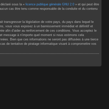
 déclaré sous la «
licence publique générale GNU 2.0
» et qui peut être
en aucun cas être tenu comme responsable de la conduite et du contenu
t transgresser la législation de votre pays, du pays dans lequel le
ons, vous vous exposez à un bannissement immédiat et définitif et
strée afin d’aider au renforcement de ces conditions. Vous acceptez le
jet et message à n’importe quel moment si nous estimons cela
nnées. Bien que ces informations ne seront pas diffusées à une tierce
as de tentative de piratage informatique visant à compromettre vos