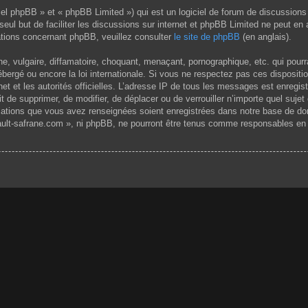
el phpBB » et « phpBB Limited ») qui est un logiciel de forum de discussions
 seul but de faciliter les discussions sur internet et phpBB Limited ne peut 
tions concernant phpBB, veuillez consulter
le site de phpBB
(en anglais).
 vulgaire, diffamatoire, choquant, menaçant, pornographique, etc. qui pourrai
ergé ou encore la loi internationale. Si vous ne respectez pas ces dispositi
rnet et les autorités officielles. L’adresse IP de tous les messages est enregi
it de supprimer, de modifier, de déplacer ou de verrouiller n’importe quel su
rmations que vous avez renseignées soient enregistrées dans notre base de do
ult-safrane.com », ni phpBB, ne pourront être tenus comme responsables en c