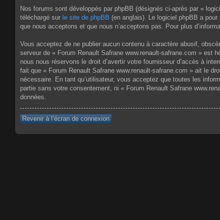
Nos forums sont développés par phpBB (désignés ci-après par « logici
téléchargé sur
le site de phpBB
(en anglais). Le logiciel phpBB a pour
que nous acceptons et que nous n’acceptons pas. Pour plus d’informa
Vous acceptez de ne publier aucun contenu à caractère abusif, obscène,
serveur de « Forum Renault Safrane www.renault-safrane.com » est héb
nous nous réservons le droit d’avertir votre fournisseur d’accès à inte
fait que « Forum Renault Safrane www.renault-safrane.com » ait le dro
nécessaire. En tant qu’utilisateur, vous acceptez que toutes les info
partie sans votre consentement, ni « Forum Renault Safrane www.rena
données.
Revenir à l’écran de connexion