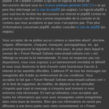
phpBB » et « phpBB Limited ») qui est un logiciel de forum de
discussions déclaré sous la «
licence publique générale GNU 2.0
» et qui
peut être téléchargé sur
le site de phpBB
(en anglais). Le logiciel phpBB a
pour seul but de faciliter les discussions sur internet et phpBB Limited ne
peut en aucun cas être tenu comme responsable de la conduite et du
contenu que nous acceptons et que nous n’acceptons pas. Pour plus
d’informations concernant phpBB, veuillez consulter
le site de phpBB
(en
anglais).
Vous acceptez de ne publier aucun contenu à caractère abusif, obscène,
vulgaire, diffamatoire, choquant, menaçant, pornographique, etc. qui
pourrait transgresser la législation de votre pays, du pays dans lequel le
serveur de « Forum Renault Safrane www.renault-safrane.com » est
hébergé ou encore la loi internationale. Si vous ne respectez pas ces
dispositions, vous vous exposez à un bannissement immédiat et définitif
et nous nous réservons le droit d’avertir votre fournisseur d’accès à
internet et les autorités officielles. L’adresse IP de tous les messages est
enregistrée afin d’aider au renforcement de ces conditions. Vous
acceptez le fait que « Forum Renault Safrane www.renault-safrane.com »
ait le droit de supprimer, de modifier, de déplacer ou de verrouiller
n’importe quel sujet et message à n’importe quel moment si nous
estimons cela nécessaire. En tant qu’utilisateur, vous acceptez que
toutes les informations que vous avez renseignées soient enregistrées
dans notre base de données. Bien que ces informations ne seront pas
diffusées à une tierce partie sans votre consentement, ni « Forum