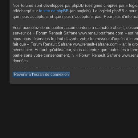
Nos forums sont développés par phpBB (désignés ci-après par « logici
téléchargé sur
le site de phpBB
(en anglais). Le logiciel phpBB a pour
que nous acceptons et que nous n’acceptons pas. Pour plus d’informa
Vous acceptez de ne publier aucun contenu à caractère abusif, obscène,
serveur de « Forum Renault Safrane www.renault-safrane.com » est héb
nous nous réservons le droit d’avertir votre fournisseur d’accès à inte
fait que « Forum Renault Safrane www.renault-safrane.com » ait le dro
nécessaire. En tant qu’utilisateur, vous acceptez que toutes les info
partie sans votre consentement, ni « Forum Renault Safrane www.rena
données.
Revenir à l’écran de connexion