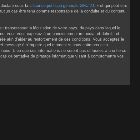
 déclaré sous la «
licence publique générale GNU 2.0
» et qui peut être
en aucun cas être tenu comme responsable de la conduite et du contenu
t transgresser la législation de votre pays, du pays dans lequel le
ons, vous vous exposez à un bannissement immédiat et définitif et
strée afin d’aider au renforcement de ces conditions. Vous acceptez le
jet et message à n’importe quel moment si nous estimons cela
nnées. Bien que ces informations ne seront pas diffusées à une tierce
as de tentative de piratage informatique visant à compromettre vos