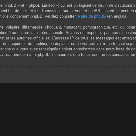
el phpBB » et « phpBB Limited ») qui est un logiciel de forum de discussions
 seul but de faciliter les discussions sur internet et phpBB Limited ne peut 
tions concernant phpBB, veuillez consulter
le site de phpBB
(en anglais).
 vulgaire, diffamatoire, choquant, menaçant, pornographique, etc. qui pourrai
ergé ou encore la loi internationale. Si vous ne respectez pas ces dispositi
rnet et les autorités officielles. L’adresse IP de tous les messages est enregi
it de supprimer, de modifier, de déplacer ou de verrouiller n’importe quel su
rmations que vous avez renseignées soient enregistrées dans notre base de do
ult-safrane.com », ni phpBB, ne pourront être tenus comme responsables en c