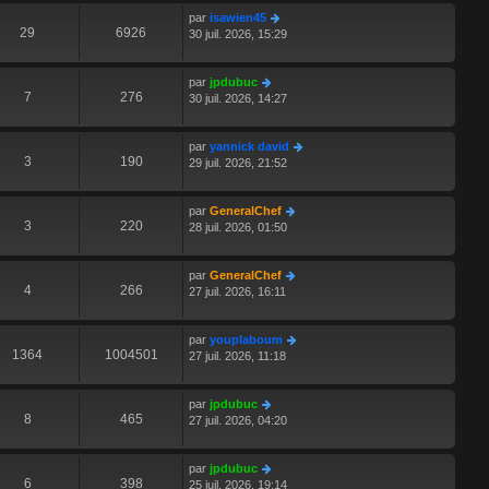
par
isawien45
29
6926
30 juil. 2026, 15:29
par
jpdubuc
7
276
30 juil. 2026, 14:27
par
yannick david
3
190
29 juil. 2026, 21:52
par
GeneralChef
3
220
28 juil. 2026, 01:50
par
GeneralChef
4
266
27 juil. 2026, 16:11
par
youplaboum
1364
1004501
27 juil. 2026, 11:18
par
jpdubuc
8
465
27 juil. 2026, 04:20
par
jpdubuc
6
398
25 juil. 2026, 19:14