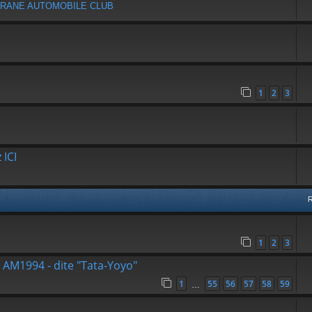
SAFRANE AUTOMOBILE CLUB
1
2
3
 ICI
1
2
3
- AM1994 - dite "Tata-Yoyo"
1
55
56
57
58
59
…