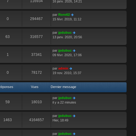
7
116934
16 janv. 2026, 14:21
par
Roro62
0
294467
15 févr. 2019, 11:12
par
jpdubuc
63
316577
13 janv. 2020, 20:56
par
jpdubuc
1
37341
09 févr. 2020, 17:06
par
admin
0
78172
19 nov. 2010, 15:37
Réponses
Vues
Dernier message
par
jpdubuc
59
18010
il y a 22 minutes
par
jpdubuc
1463
4164657
Hier, 18:49
par
jpdubuc