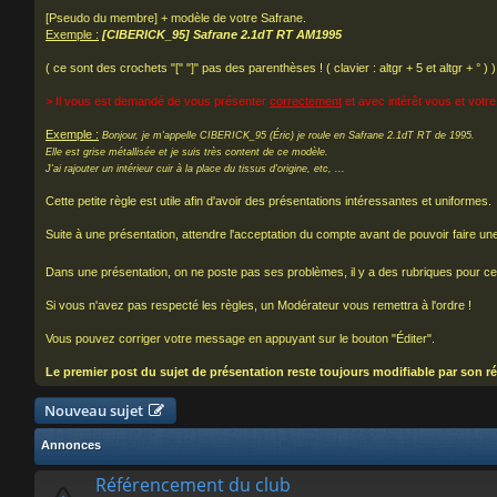
[Pseudo du membre] + modèle de votre Safrane.
Exemple :
[CIBERICK_95] Safrane 2.1dT RT AM1995
( ce sont des crochets "[" "]" pas des parenthèses ! ( clavier : altgr + 5 et altgr + ° ) )
> Il vous est demandé de vous présenter
correctement
et avec intérêt vous et votre
Exemple :
Bonjour, je m'appelle CIBERICK_95 (Éric) je roule en Safrane 2.1dT RT de 1995.
Elle est grise métallisée et je suis très content de ce modèle.
J'ai rajouter un intérieur cuir à la place du tissus d'origine, etc, ...
Cette petite règle est utile afin d'avoir des présentations intéressantes et uniformes.
Suite à une présentation, attendre l'acceptation du compte avant de pouvoir faire un
Dans une présentation, on ne poste pas ses problèmes, il y a des rubriques pour ce
Si vous n'avez pas respecté les règles, un Modérateur vous remettra à l'ordre !
Vous pouvez corriger votre message en appuyant sur le bouton "Éditer".
Le premier post du sujet de présentation reste toujours modifiable par son ré
Nouveau sujet
Annonces
Référencement du club