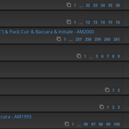
1
32
33
34
35
36
…
1
12
13
14
15
16
…
s") & Pack Cuir & Baccara & Initiale - AM2000
1
257
258
259
260
261
…
1
5
6
7
8
9
…
1
2
1
2
3
accara - AM1993
1
96
97
98
99
100
…