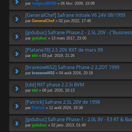
par
rodgers80700
» 06 févr. 2009, 19:08
[GeneralChef] Safrane Initiale V6 24V 08/1999
par
GeneralChef
» 02 juin 2022, 17:46
[jpdubuc] Safrane Phase-2 - 2.5L 20V - ("Busines
par
jpdubuc
» 13 mars 2017, 23:00
[Platane78] 2.5 20V RXT de mars 99
par
tdd
» 03 juil. 2019, 21:26
[braveowl652] Safrane Phase-2 2,2DT 1999
par
braveowl652
» 04 août 2026, 20:18
[tdd] RXT phase 2 2.5i BVM
par
tdd
» 08 juil. 2026, 20:13
[Patrick] Safrane 2.5L 20V de 1998
par
Patrick
» 12 août 2024, 19:38
[jpdubuc] Safrane Phase-1 - 2.0L 8V - E3 RT & B
par
jpdubuc
» 02 janv. 2013, 01:48