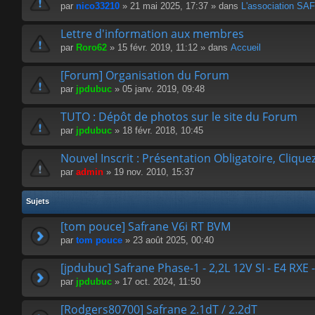
par
nico33210
» 21 mai 2025, 17:37 » dans
L'association 
Lettre d'information aux membres
par
Roro62
» 15 févr. 2019, 11:12 » dans
Accueil
[Forum] Organisation du Forum
par
jpdubuc
» 05 janv. 2019, 09:48
TUTO : Dépôt de photos sur le site du Forum
par
jpdubuc
» 18 févr. 2018, 10:45
Nouvel Inscrit : Présentation Obligatoire, Cliquez
par
admin
» 19 nov. 2010, 15:37
Sujets
[tom pouce] Safrane V6i RT BVM
par
tom pouce
» 23 août 2025, 00:40
[jpdubuc] Safrane Phase-1 - 2,2L 12V SI - E4 RXE 
par
jpdubuc
» 17 oct. 2024, 11:50
[Rodgers80700] Safrane 2.1dT / 2.2dT