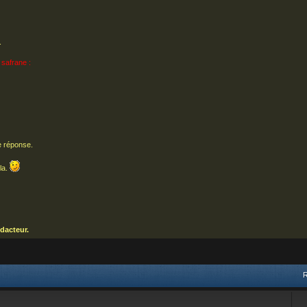
.
 safrane :
e réponse.
la.
dacteur.