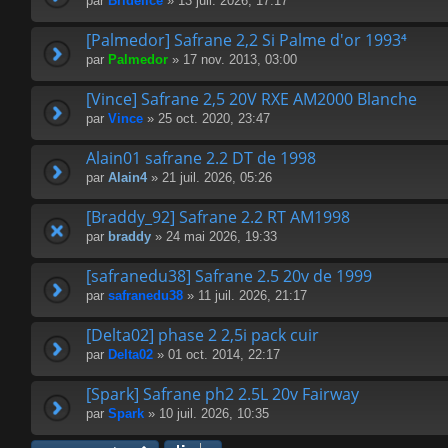
par
Bridélice
» 13 juil. 2026, 17:17
[Palmedor] Safrane 2,2 Si Palme d'or 1993⁴
par
Palmedor
» 17 nov. 2013, 03:00
[Vince] Safrane 2,5 20V RXE AM2000 Blanche
par
Vince
» 25 oct. 2020, 23:47
Alain01 safrane 2.2 DT de 1998
par
Alain4
» 21 juil. 2026, 05:26
[Braddy_92] Safrane 2.2 RT AM1998
par
braddy
» 24 mai 2026, 19:33
[safranedu38] Safrane 2.5 20v de 1999
par
safranedu38
» 11 juil. 2026, 21:17
[Delta02] phase 2 2,5i pack cuir
par
Delta02
» 01 oct. 2014, 22:17
[Spark] Safrane ph2 2.5L 20v Fairway
par
Spark
» 10 juil. 2026, 10:35