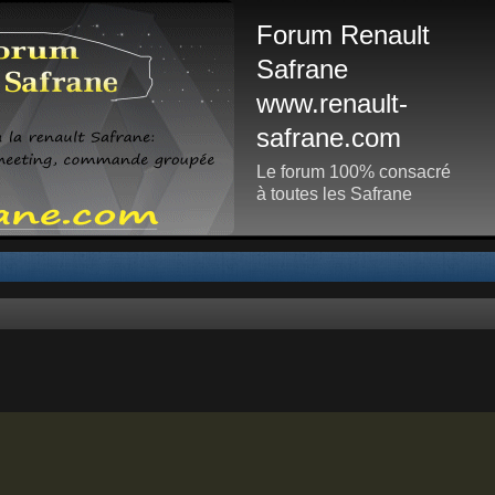
Forum Renault
Safrane
www.renault-
safrane.com
Le forum 100% consacré
à toutes les Safrane