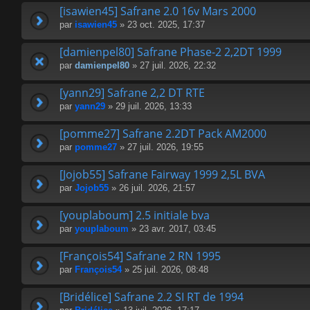
[isawien45] Safrane 2.0 16v Mars 2000
par
isawien45
» 23 oct. 2025, 17:37
[damienpel80] Safrane Phase-2 2,2DT 1999
par
damienpel80
» 27 juil. 2026, 22:32
[yann29] Safrane 2,2 DT RTE
par
yann29
» 29 juil. 2026, 13:33
[pomme27] Safrane 2.2DT Pack AM2000
par
pomme27
» 27 juil. 2026, 19:55
[Jojob55] Safrane Fairway 1999 2,5L BVA
par
Jojob55
» 26 juil. 2026, 21:57
[youplaboum] 2.5 initiale bva
par
youplaboum
» 23 avr. 2017, 03:45
[François54] Safrane 2 RN 1995
par
François54
» 25 juil. 2026, 08:48
[Bridélice] Safrane 2.2 SI RT de 1994