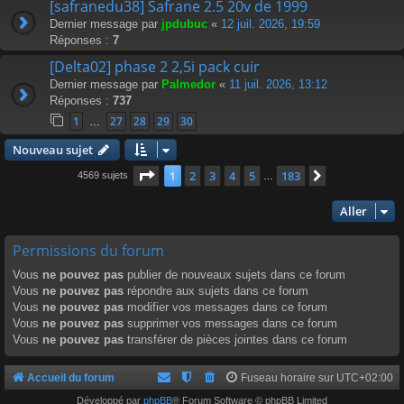
[safranedu38] Safrane 2.5 20v de 1999
Dernier message par
jpdubuc
«
12 juil. 2026, 19:59
Réponses :
7
[Delta02] phase 2 2,5i pack cuir
Dernier message par
Palmedor
«
11 juil. 2026, 13:12
Réponses :
737
1
27
28
29
30
…
Nouveau sujet
Page
1
sur
183
1
2
3
4
5
183
Suivant
4569 sujets
…
Aller
Permissions du forum
Vous
ne pouvez pas
publier de nouveaux sujets dans ce forum
Vous
ne pouvez pas
répondre aux sujets dans ce forum
Vous
ne pouvez pas
modifier vos messages dans ce forum
Vous
ne pouvez pas
supprimer vos messages dans ce forum
Vous
ne pouvez pas
transférer de pièces jointes dans ce forum
Accueil du forum
Fuseau horaire sur
UTC+02:00
Développé par
phpBB
® Forum Software © phpBB Limited