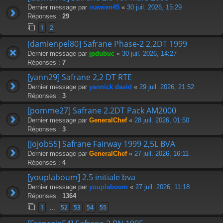
Dernier message par
isawien45
«
30 juil. 2026, 15:29
Réponses :
29
1
2
[damienpel80] Safrane Phase-2 2,2DT 1999
Dernier message par
jpdubuc
«
30 juil. 2026, 14:27
Réponses :
7
[yann29] Safrane 2,2 DT RTE
Dernier message par
yannick david
«
29 juil. 2026, 21:52
Réponses :
3
[pomme27] Safrane 2.2DT Pack AM2000
Dernier message par
GeneralChef
«
28 juil. 2026, 01:50
Réponses :
3
[Jojob55] Safrane Fairway 1999 2,5L BVA
Dernier message par
GeneralChef
«
27 juil. 2026, 16:11
Réponses :
4
[youplaboum] 2.5 initiale bva
Dernier message par
youplaboum
«
27 juil. 2026, 11:18
Réponses :
1364
1
52
53
54
55
…