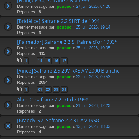
[François54] Safrane 2 RN 1995
Dernier message par
jpdubuc
«
27 juil. 2026, 04:20
Réponses :
8
[Bridélice] Safrane 2.2 SI RT de 1994
Dernier message par
jpdubuc
«
25 juil. 2026, 19:14
Réponses :
6
[Palmedor] Safrane 2,2 Si Palme d'or 1993⁴
Dernier message par
jpdubuc
«
25 juil. 2026, 19:05
Réponses :
415
1
14
15
16
17
…
[Vince] Safrane 2,5 20V RXE AM2000 Blanche
Dernier message par
jpdubuc
«
22 juil. 2026, 09:53
Réponses :
2094
1
81
82
83
84
…
Alain01 safrane 2.2 DT de 1998
Dernier message par
jpdubuc
«
21 juil. 2026, 12:23
Réponses :
2
[Braddy_92] Safrane 2.2 RT AM1998
Dernier message par
jpdubuc
«
13 juil. 2026, 18:03
Réponses :
4