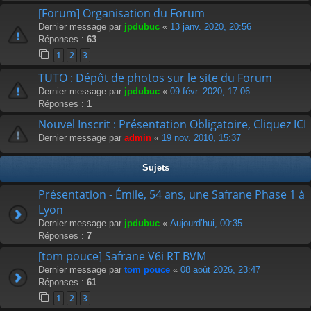
[Forum] Organisation du Forum
Dernier message par
jpdubuc
«
13 janv. 2020, 20:56
Réponses :
63
1
2
3
TUTO : Dépôt de photos sur le site du Forum
Dernier message par
jpdubuc
«
09 févr. 2020, 17:06
Réponses :
1
Nouvel Inscrit : Présentation Obligatoire, Cliquez ICI
Dernier message par
admin
«
19 nov. 2010, 15:37
Sujets
Présentation - Émile, 54 ans, une Safrane Phase 1 à
Lyon
Dernier message par
jpdubuc
«
Aujourd’hui, 00:35
Réponses :
7
[tom pouce] Safrane V6i RT BVM
Dernier message par
tom pouce
«
08 août 2026, 23:47
Réponses :
61
1
2
3