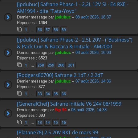
[jpdubuc] Safrane Phase-1 - 2,2L 12V SI - E4 RXE -
AM1994 - dite "Tata-Yoyo"
Dernier message par
jpdubuc
«
08 août 2026, 18:37
Réponses :
1464
1
56
57
58
59
…
[jpdubuc] Safrane Phase-2 - 2.5L 20V - ("Business")
& Pack Cuir & Baccara & Initiale - AM2000
Dernier message par
jpdubuc
«
08 août 2026, 16:03
Réponses :
6523
1
258
259
260
261
…
[Rodgers80700] Safrane 2.1dT / 2.2dT
Dernier message par
jpdubuc
«
07 août 2026, 14:36
Réponses :
877
1
33
34
35
36
…
[GeneralChef] Safrane Initiale V6 24V 08/1999
Dernier message par
fkp 94
«
06 août 2026, 14:38
Réponses :
393
1
13
14
15
16
…
[Platane78] 2.5 20V RXT de mars 99