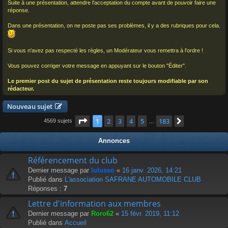
Suite à une présentation, attendre l'acceptation du compte avant de pouvoir faire une
réponse.
Dans une présentation, on ne poste pas ses problèmes, il y a des rubriques pour cela.
Si vous n'avez pas respecté les règles, un Modérateur vous remettra à l'ordre !
Vous pouvez corriger votre message en appuyant sur le bouton "Éditer".
Le premier post du sujet de présentation reste toujours modifiable par son
rédacteur.
Nouveau sujet
Page
1
sur
183
1
2
3
4
5
183
Suivant
4569 sujets
…
Annonces
Référencement du club
Dernier message par
luluseo
«
16 janv. 2026, 14:21
Publié dans
L'association SAFRANE AUTOMOBILE CLUB
Réponses :
7
Lettre d'information aux membres
Dernier message par
Roro62
«
15 févr. 2019, 11:12
Publié dans
Accueil