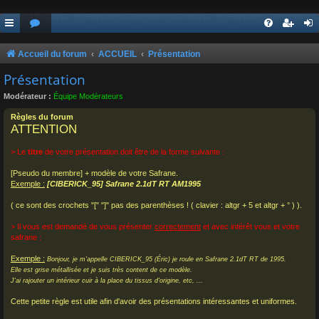
Accueil du forum
ACCUEIL
Présentation
Présentation
Modérateur :
Équipe Modérateurs
Règles du forum
ATTENTION
> Le
titre
de votre présentation doit être de la forme suivante :
[Pseudo du membre] + modèle de votre Safrane.
Exemple :
[CIBERICK_95] Safrane 2.1dT RT AM1995
( ce sont des crochets "[" "]" pas des parenthèses ! ( clavier : altgr + 5 et altgr + ° ) ).
> Il vous est demandé de vous présenter
correctement
et avec intérêt vous et votre
safrane :
Exemple :
Bonjour, je m'appelle CIBERICK_95 (Éric) je roule en Safrane 2.1dT RT de 1995.
Elle est grise métallisée et je suis très content de ce modèle.
J'ai rajouter un intérieur cuir à la place du tissus d'origine, etc, ...
Cette petite règle est utile afin d'avoir des présentations intéressantes et uniformes.