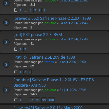
Dernier message par
jpdubuc
«
05 août 2026, 15:42
Réponses :
211
1
6
7
8
9
…
[braveowl652] Safrane Phase-2 2,2DT 1999
Dernier message par
jpdubuc
«
04 août 2026, 21:46
Réponses :
2
[tdd] RXT phase 2 2.5i BVM
Dernier message par
jpdubuc
«
04 août 2026, 19:46
Réponses :
41
1
2
[Patrick] Safrane 2.5L 20V de 1998
Dernier message par
Patrick
«
01 août 2026, 12:50
Réponses :
62
1
2
3
[jpdubuc] Safrane Phase-1 - 2.0L 8V - E3 RT &
Baccara - AM1993
Dernier message par
jpdubuc
«
31 juil. 2026, 07:06
Réponses :
2477
1
97
98
99
100
…
[isawien45] Safrane 2.0 16v Mars 2000