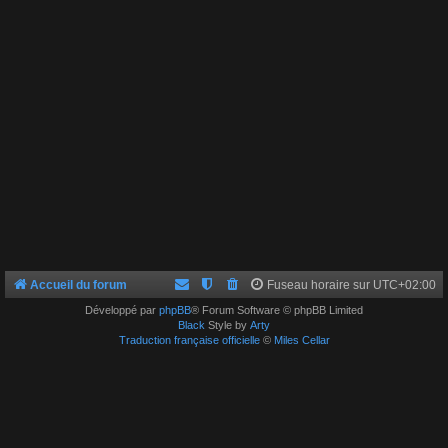
Accueil du forum
Fuseau horaire sur
UTC+02:00
Développé par
phpBB
® Forum Software © phpBB Limited
Black
Style by
Arty
Traduction française officielle
©
Miles Cellar