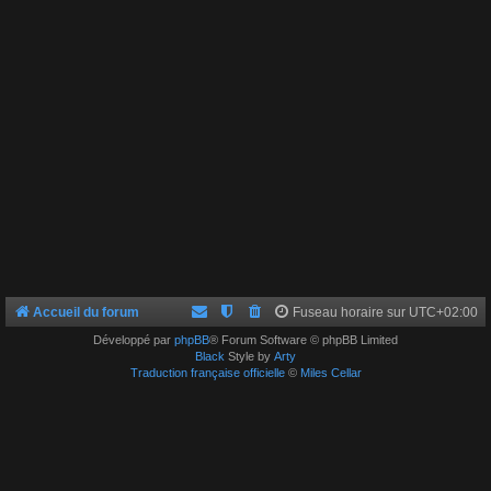
Accueil du forum
Fuseau horaire sur
UTC+02:00
Développé par
phpBB
® Forum Software © phpBB Limited
Black
Style by
Arty
Traduction française officielle
©
Miles Cellar