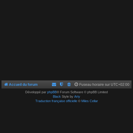
Accueil du forum
Fuseau horaire sur
UTC+02:00
Développé par
phpBB
® Forum Software © phpBB Limited
Black
Style by
Arty
Traduction française officielle
©
Miles Cellar