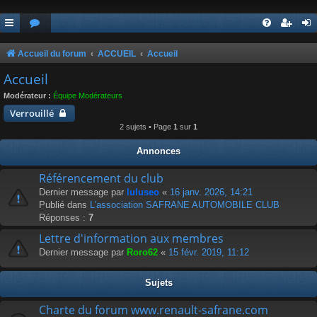
Accueil du forum
ACCUEIL
Accueil
Accueil
Modérateur :
Équipe Modérateurs
Verrouillé
2 sujets • Page
1
sur
1
Annonces
Référencement du club
Dernier message par
luluseo
«
16 janv. 2026, 14:21
Publié dans
L'association SAFRANE AUTOMOBILE CLUB
Réponses :
7
Lettre d'information aux membres
Dernier message par
Roro62
«
15 févr. 2019, 11:12
Sujets
Charte du forum www.renault-safrane.com