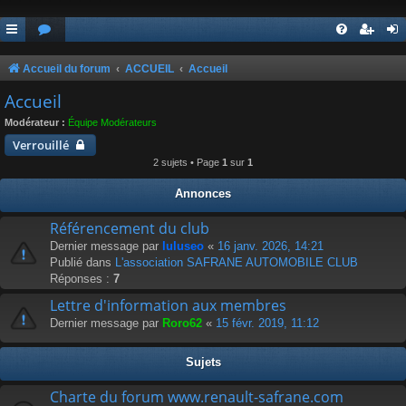
Accueil du forum
ACCUEIL
Accueil
Accueil
Modérateur :
Équipe Modérateurs
Verrouillé
2 sujets • Page
1
sur
1
Annonces
Référencement du club
Dernier message par
luluseo
«
16 janv. 2026, 14:21
Publié dans
L'association SAFRANE AUTOMOBILE CLUB
Réponses :
7
Lettre d'information aux membres
Dernier message par
Roro62
«
15 févr. 2019, 11:12
Sujets
Charte du forum www.renault-safrane.com