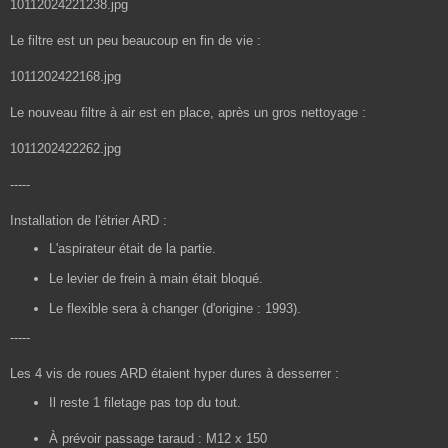
10112024221238.jpg
Le filtre est un peu beaucoup en fin de vie :
1011202422168.jpg
Le nouveau filtre à air est en place, après un gros nettoyage :
1011202422262.jpg
-----
Installation de l'étrier ARD :
L'aspirateur était de la partie.
Le levier de frein à main était bloqué.
Le flexible sera à changer (d'origine : 1993).
-----
Les 4 vis de roues ARD étaient hyper dures à desserrer :
Il reste 1 filetage pas top du tout.
À prévoir passage taraud : M12 x 150