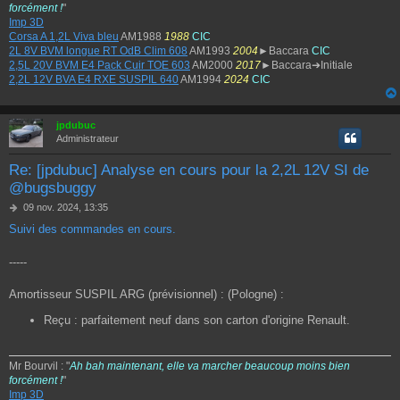
forcément !
"
Imp 3D
Corsa A 1,2L Viva bleu
AM1988
1988
CIC
2L 8V BVM longue RT OdB Clim 608
AM1993
2004
►Baccara
CIC
2,5L 20V BVM E4 Pack Cuir TOE 603
AM2000
2017
►Baccara➔Initiale
2,2L 12V BVA E4 RXE SUSPIL 640
AM1994
2024
CIC
jpdubuc
Administrateur
Re: [jpdubuc] Analyse en cours pour la 2,2L 12V SI de
@bugsbuggy
M
09 nov. 2024, 13:35
e
Suivi des commandes en cours.
s
s
a
-----
g
e
Amortisseur SUSPIL ARG (prévisionnel) : (Pologne) :
Reçu : parfaitement neuf dans son carton d'origine Renault.
Mr Bourvil : "
Ah bah maintenant, elle va marcher beaucoup moins bien
forcément !
"
Imp 3D