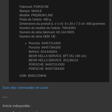
Fabricant
‎ PORSCHE
Marque
‎ ‎MAHLE
Modèle
‎ ‎PREMIUM LINE
Poids de l'article
‎ ‎480 g
Dimensions du produit (L x l x h)
‎ ‎8 x 20 x 7,5 cm
‎ 480 grammes
Numéro du modèle de l'article
‎ ‎70818364
Numéro de série fabricant
‎ ‎AD 144 000S
Numéro de série OEM
‎ ‎OE :
Porsche
‎ 94457314300
Porsche
‎ 94457394300
MAHLE
‎ AD144000S
BEHR HELLA SERVICE
‎ 8FT 351 196-141
BEHR HELLA SERVICE
‎ 351196141
PORSCHE
‎ 94457314300
PORSCHE
‎ 94457394300
ASIN
‎ B0852JS9H8
Suivi des commandes en cours.
-----
Article indisponible :