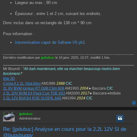
Largeur au max : 90 cm
Épaisseur : entre 1 et 2 cm, suivant les endroits.
Donc inclus dans un rectangle de 138 cm * 90 cm.
Pour information :
Insonorisation capot de Safrane V6 ph1
Dernière modification par
jpdubuc
le 16 janv. 2025, 10:27, modifié 1 fois.
Mr Bourvil : "
Ah bah maintenant, elle va marcher beaucoup moins bien
forcément !
"
Imp 3D
Corsa A 1,2L Viva bleu
AM1988
1988
CIC
2L 8V BVM longue RT OdB Clim 608
AM1993
2004
►Baccara
CIC
2,5L 20V BVM E4 Pack Cuir TOE 603
AM2000
2017
►Baccara➔Initiale
2,2L 12V BVA E4 RXE SUSPIL 640
AM1994
2024
CIC
jpdubuc
Administrateur
Re: [jpdubuc] Analyse en cours pour la 2,2L 12V SI de
@bugsbuggy