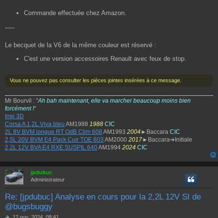
Commande effectuée chez Amazon.
-----
Le becquet de la V6 de la même couleur est réservé :
C'est une version accessoires Renault avec feux de stop.
Vous ne pouvez pas consulter les pièces jointes insérées à ce message.
Mr Bourvil : "
Ah bah maintenant, elle va marcher beaucoup moins bien
forcément !
"
Imp 3D
Corsa A 1,2L Viva bleu
AM1988
1988
CIC
2L 8V BVM longue RT OdB Clim 608
AM1993
2004
►Baccara
CIC
2,5L 20V BVM E4 Pack Cuir TOE 603
AM2000
2017
►Baccara➔Initiale
2,2L 12V BVA E4 RXE SUSPIL 640
AM1994
2024
CIC
jpdubuc
Administrateur
Re: [jpdubuc] Analyse en cours pour la 2,2L 12V SI de
@bugsbuggy
M
12 nov. 2024, 08:41