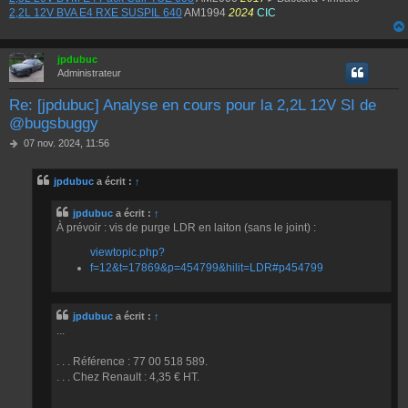
2,2L 12V BVA E4 RXE SUSPIL 640
AM1994
2024
CIC
jpdubuc
Administrateur
Re: [jpdubuc] Analyse en cours pour la 2,2L 12V SI de
@bugsbuggy
M
07 nov. 2024, 11:56
e
s
jpdubuc
a écrit :
↑
s
a
g
jpdubuc
a écrit :
↑
e
À prévoir : vis de purge LDR en laiton (sans le joint) :
viewtopic.php?
f=12&t=17869&p=454799&hilit=LDR#p454799
jpdubuc
a écrit :
↑
...
. . . Référence : 77 00 518 589.
. . . Chez Renault : 4,35 € HT.
...