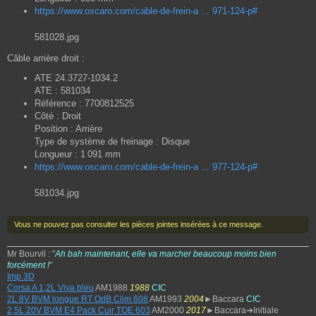
https://www.oscaro.com/cable-de-frein-a ... 971-124-p#
581028.jpg
Câble arrière droit :
ATE 24.3727-1034.2
ATE : 581034
Référence : 7700812525
Côté : Droit
Position : Arrière
Type de système de freinage : Disque
Longueur : 1 091 mm
https://www.oscaro.com/cable-de-frein-a ... 977-124-p#
581034.jpg
Vous ne pouvez pas consulter les pièces jointes insérées à ce message.
Mr Bourvil : "
Ah bah maintenant, elle va marcher beaucoup moins bien
forcément !
"
Imp 3D
Corsa A 1,2L Viva bleu
AM1988
1988
CIC
2L 8V BVM longue RT OdB Clim 608
AM1993
2004
►Baccara
CIC
2,5L 20V BVM E4 Pack Cuir TOE 603
AM2000
2017
►Baccara➔Initiale