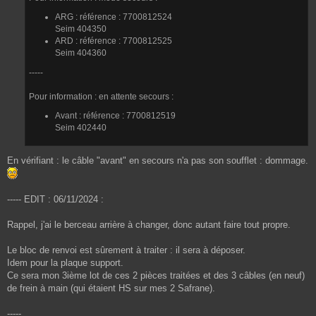
ARG : référence : 7700812524
Seim 404350
ARD : référence : 7700812525
Seim 404360
-----
Pour information : en attente secours :
Avant : référence : 7700812519
Seim 402440
En vérifiant : le câble "avant" en secours n'a pas son soufflet : dommage.
----- EDIT : 06/11/2024 :
Rappel, j'ai le berceau arrière à changer, donc autant faire tout propre.
Le bloc de renvoi est sûrement à traiter : il sera à déposer.
Idem pour la plaque support.
Ce sera mon 3ième lot de ces 2 pièces traitées et des 3 câbles (en neuf)
de frein à main (qui étaient HS sur mes 2 Safrane).
-----