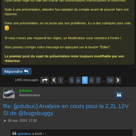
Cette petite règle est utile afin d'avoir des présentations intéressantes et uniformes.
Suite à une présentation, attendre l'acceptation du compte avant de pouvoir faire une
réponse.
Dans une présentation, on ne poste pas ses problèmes, il y a des rubriques pour cela.
Si vous n'avez pas respecté les règles, un Modérateur vous remettra à l'ordre !
Vous pouvez corriger votre message en appuyant sur le bouton "Éditer".
Le premier post du sujet de présentation reste toujours modifiable par son
rédacteur.
Répondre
Page
5
sur
59
1
3
4
5
6
7
59
Précédent
Suivan
1465 messages
…
…
jpdubuc
Administrateur
Re: [jpdubuc] Analyse en cours pour la 2,2L 12V
SI de @bugsbuggy
M
06 nov. 2024, 17:00
e
s
jpdubuc
a écrit :
↑
s