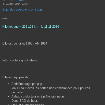
M
11 nov. 2024, 21:54
e
Suivi des opérations en cours.
s
s
a
-----
g
e
Kilométrage = 236 193 km - le 11-11-2024
-----
Elle est de juillet 1993 : AM 1994
-----
Info : couleur gris Iceberg.
-----
Elle est équipée de :
Antidémarrage par plip.
Mais il faut avoir les portes non condamnées pour pouvoir
démarrer.
Airbag conducteur et 2 prétensionneurs.
Donc BAG du haut.
OdB et synthèse vocale.