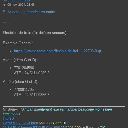
M
08 nov. 2024, 23:46
e
Suivi des commandes en cours.
s
s
a
-----
g
e
Flexibles de frein (j'ai déjà en secours).
Exemple Oscaro :
https://www.oscaro.com/flexible-de-frei ... 22703-0-gt
Avant (idem G et D) :
7701204590
ATE - 24.5111-0285.3
Arrière (idem G et D) :
7700811705
ATE - 24.5111-0386.3
Mr Bourvil : "
Ah bah maintenant, elle va marcher beaucoup moins bien
forcément !
"
Imp 3D
Corsa A 1,2L Viva bleu
AM1988
1988
CIC
2L 8V BVM longue RT OdB Clim 608
AM1993
2004
►Baccara
CIC