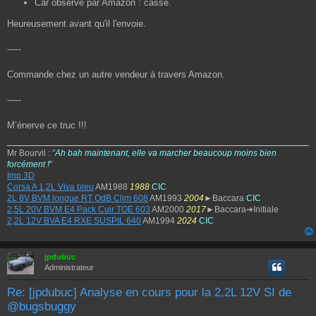
Car observé par Amazon : cassé.
Heureusement avant qu'il l'envoie.
-----
Commande chez un autre vendeur à travers Amazon.
-----
M’énerve ce truc !!!
Mr Bourvil : "
Ah bah maintenant, elle va marcher beaucoup moins bien
forcément !
"
Imp 3D
Corsa A 1,2L Viva bleu
AM1988
1988
CIC
2L 8V BVM longue RT OdB Clim 608
AM1993
2004
►Baccara
CIC
2,5L 20V BVM E4 Pack Cuir TOE 603
AM2000
2017
►Baccara➔Initiale
2,2L 12V BVA E4 RXE SUSPIL 640
AM1994
2024
CIC
jpdubuc
Administrateur
Re: [jpdubuc] Analyse en cours pour la 2,2L 12V SI de
@bugsbuggy