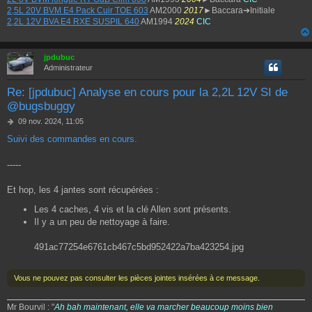
2,5L 20V BVM E4 Pack Cuir TOE 603
AM2000
2017
►Baccara➔Initiale
2,2L 12V BVA E4 RXE SUSPIL 640
AM1994
2024
CIC
jpdubuc
Administrateur
Re: [jpdubuc] Analyse en cours pour la 2,2L 12V SI de
@bugsbuggy
M
09 nov. 2024, 11:05
e
Suivi des commandes en cours.
s
s
a
-----
g
e
Et hop, les 4 jantes sont récupérées :
Les 4 caches, 4 vis et la clé Allen sont présents.
Il y a un peu de nettoyage à faire.
491ac77254e6761cb467c5bd952422a7ba423254.jpg
Vous ne pouvez pas consulter les pièces jointes insérées à ce message.
Mr Bourvil : "
Ah bah maintenant, elle va marcher beaucoup moins bien