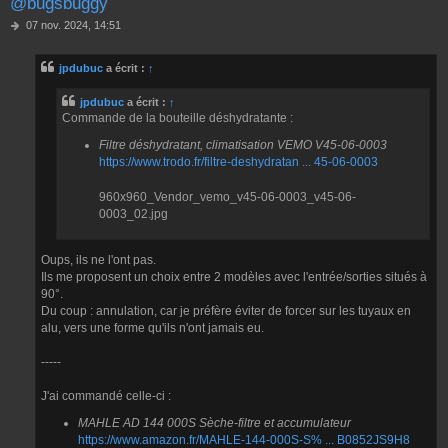
@bugsbuggy
M
07 nov. 2024, 14:51
e
s
jpdubuc
a écrit :
↑
s
a
g
jpdubuc
a écrit :
↑
e
Commande de la bouteille déshydratante :
Filtre déshydratant, climatisation VEMO V45-06-0003
https://www.trodo.fr/filtre-deshydratan ... 45-06-0003
960x960_Vendor_vemo_v45-06-0003_v45-06-
0003_02.jpg
Oups, ils ne l'ont pas.
Ils me proposent un choix entre 2 modèles avec l'entrée/sorties situés à
90°.
Du coup : annulation, car je préfère éviter de forcer sur les tuyaux en
alu, vers une forme qu'ils n'ont jamais eu.
-----
J'ai commandé celle-ci :
MAHLE AD 144 000S Sèche-filtre et accumulateur
https://www.amazon.fr/MAHLE-144-000S-S% ... B0852JS9H8