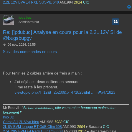
2,2L 12V BVA E4 RXE SUSPIL 640
AM1994
2024
CIC
jpdubuc
Administrateur
Re: [jpdubuc] Analyse en cours pour la 2,2L 12V SI de
@bugsbuggy
M
06 nov. 2024, 23:55
e
Suivi des commandes en cours.
s
s
a
-----
g
e
Pour tenir les 2 câbles arrière de frein à main :
J'ai déjà ces deux colliers en secours.
Il me reste à les préparer.
viewtopic.php?f=12&t=25200&p=471823&hil ... in#p471823
Mr Bourvil : "
Ah bah maintenant, elle va marcher beaucoup moins bien
forcément !
"
Imp 3D
Corsa A 1,2L Viva bleu
AM1988
1988
CIC
2L 8V BVM longue RT OdB Clim 608
AM1993
2004
►Baccara
CIC
2,5L 20V BVM E4 Pack Cuir TOE 603
AM2000
2017
►Baccara➔Initiale