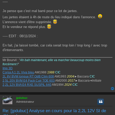
-----
Je pense que c'est mal barré pour ce lot de jantes.
Les jantes étaient à 4h de route du lieu indiqué dans l'annonce.
L'annonce vient d'être supprimée.
Et le vendeur ne répond plus.
----- EDIT : 08/11/2024 :
En fait, j'ai laissé tombé, car cela serait trop loin / trop long / avec trop
d'intervenants.
Mr Bourvil : "
Ah bah maintenant, elle va marcher beaucoup moins bien
forcément !
"
Imp 3D
Corsa A 1,2L Viva bleu
AM1988
1988
CIC
2L 8V BVM longue RT OdB Clim 608
AM1993
2004
►Baccara
CIC
2,5L 20V BVM E4 Pack Cuir TOE 603
AM2000
2017
►Baccara➔Initiale
2,2L 12V BVA E4 RXE SUSPIL 640
AM1994
2024
CIC
jpdubuc
Administrateur
Re: [jpdubuc] Analyse en cours pour la 2,2L 12V SI de