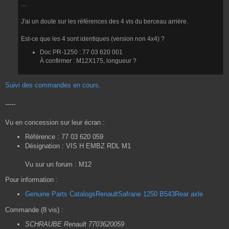
...
a
g
e
J'ai un doute sur les références des 4 vis du berceau arrière.
Est-ce que les 4 sont identiques (version non 4x4) ?
Doc PR-1250 : 77 03 620 001
À confirmer : M12X175, longueur ?
Suivi des commandes en cours.
-----
Vu en concession sur leur écran :
Référence : 77 03 620 059
Désignation : VIS H EMBZ RDL M1
Vu sur un forum : M12
Pour information :
Genuine Parts CatalogsRenaultSafrane 1250 B543Rear axle
Commande (8 vis) :
SCHRAUBE Renault 7703620059