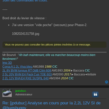
Suivi des commandes en cours.
s
s
a
-----
g
e
Bord droit du levier de vitesse :
J'ai une version "vide poche" (secours) pour Phase-2.
1082024131758.jpg
Vous ne pouvez pas consulter les pièces jointes insérées à ce message.
Mr Bourvil : "
Ah bah maintenant, elle va marcher beaucoup moins bien
forcément !
"
Imp 3D
Corsa A 1,2L Viva bleu
AM1988
1988
CIC
2L 8V BVM longue RT OdB Clim 608
AM1993
2004
►Baccara
CIC
2,5L 20V BVM E4 Pack Cuir TOE 603
AM2000
2017
►Baccara➔Initiale
2,2L 12V BVA E4 RXE SUSPIL 640
AM1994
2024
CIC
jpdubuc
Administrateur
Re: [jpdubuc] Analyse en cours pour la 2,2L 12V SI de
@bugsbuggy