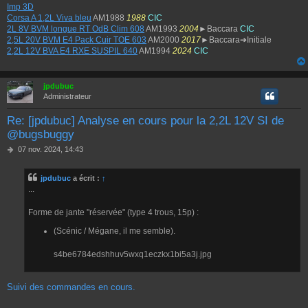
Imp 3D
Corsa A 1,2L Viva bleu
AM1988
1988
CIC
2L 8V BVM longue RT OdB Clim 608
AM1993
2004
►Baccara
CIC
2,5L 20V BVM E4 Pack Cuir TOE 603
AM2000
2017
►Baccara➔Initiale
2,2L 12V BVA E4 RXE SUSPIL 640
AM1994
2024
CIC
jpdubuc
Administrateur
Re: [jpdubuc] Analyse en cours pour la 2,2L 12V SI de
@bugsbuggy
M
07 nov. 2024, 14:43
e
s
jpdubuc
a écrit :
↑
s
...
a
g
e
Forme de jante "réservée" (type 4 trous, 15p) :
(Scénic / Mégane, il me semble).
s4be6784edshhuv5wxq1eczkx1bi5a3j.jpg
Suivi des commandes en cours.