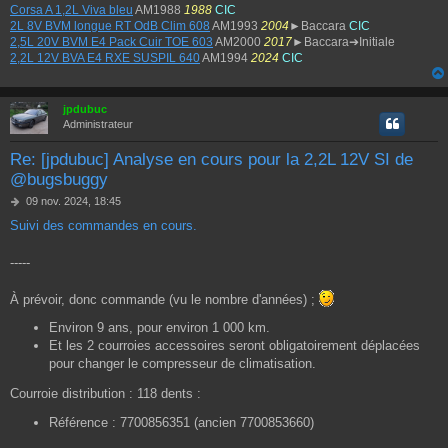
Corsa A 1,2L Viva bleu
AM1988
1988
CIC
2L 8V BVM longue RT OdB Clim 608
AM1993
2004
►Baccara
CIC
2,5L 20V BVM E4 Pack Cuir TOE 603
AM2000
2017
►Baccara➔Initiale
2,2L 12V BVA E4 RXE SUSPIL 640
AM1994
2024
CIC
jpdubuc
Administrateur
Re: [jpdubuc] Analyse en cours pour la 2,2L 12V SI de
@bugsbuggy
M
09 nov. 2024, 18:45
e
Suivi des commandes en cours.
s
s
a
-----
g
e
À prévoir, donc commande (vu le nombre d'années) ;
Environ 9 ans, pour environ 1 000 km.
Et les 2 courroies accessoires seront obligatoirement déplacées
pour changer le compresseur de climatisation.
Courroie distribution : 118 dents :
Référence : 7700856351 (ancien 7700853660)