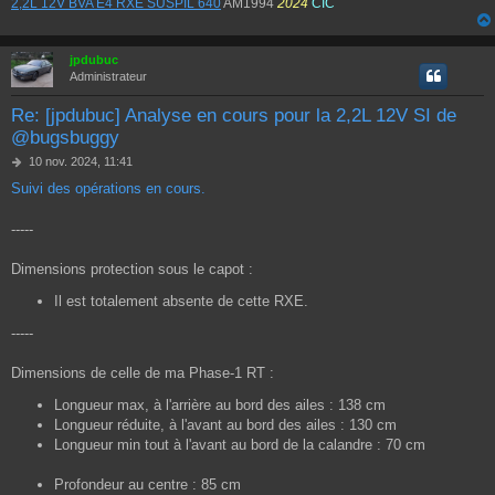
2,2L 12V BVA E4 RXE SUSPIL 640
AM1994
2024
CIC
jpdubuc
Administrateur
Re: [jpdubuc] Analyse en cours pour la 2,2L 12V SI de
@bugsbuggy
M
10 nov. 2024, 11:41
e
Suivi des opérations en cours.
s
s
a
-----
g
e
Dimensions protection sous le capot :
Il est totalement absente de cette RXE.
-----
Dimensions de celle de ma Phase-1 RT :
Longueur max, à l'arrière au bord des ailes : 138 cm
Longueur réduite, à l'avant au bord des ailes : 130 cm
Longueur min tout à l'avant au bord de la calandre : 70 cm
Profondeur au centre : 85 cm