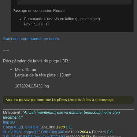
Passage en concession Renault :
Commande d'une vis en laiton (pas sur place).
Prix : 7,12 € HT
Suivi des commandes en cours.
-----
Récupération de la vis de purge LDR :
M6 x 10 mm
Largeur de la tête plate : 15 mm.
1072024115436.jpg
Vous ne pouvez pas consulter les pièces jointes insérées à ce message.
Mr Bourvil : "
Ah bah maintenant, elle va marcher beaucoup moins bien
forcément !
"
Imp 3D
Corsa A 1,2L Viva bleu
AM1988
1988
CIC
2L 8V BVM longue RT OdB Clim 608
AM1993
2004
►Baccara
CIC