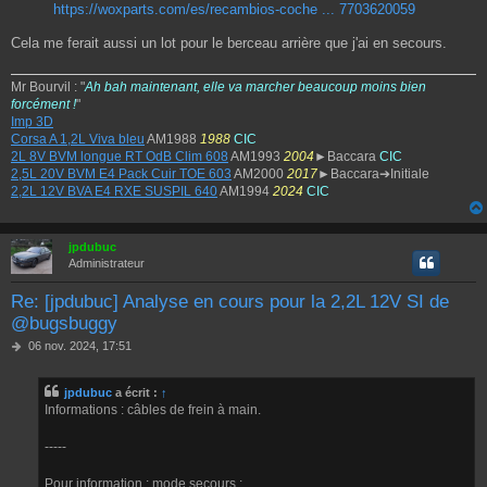
https://woxparts.com/es/recambios-coche ... 7703620059
Cela me ferait aussi un lot pour le berceau arrière que j'ai en secours.
Mr Bourvil : "
Ah bah maintenant, elle va marcher beaucoup moins bien
forcément !
"
Imp 3D
Corsa A 1,2L Viva bleu
AM1988
1988
CIC
2L 8V BVM longue RT OdB Clim 608
AM1993
2004
►Baccara
CIC
2,5L 20V BVM E4 Pack Cuir TOE 603
AM2000
2017
►Baccara➔Initiale
2,2L 12V BVA E4 RXE SUSPIL 640
AM1994
2024
CIC
jpdubuc
Administrateur
Re: [jpdubuc] Analyse en cours pour la 2,2L 12V SI de
@bugsbuggy
M
06 nov. 2024, 17:51
e
s
jpdubuc
a écrit :
↑
s
Informations : câbles de frein à main.
a
g
e
-----
Pour information : mode secours :