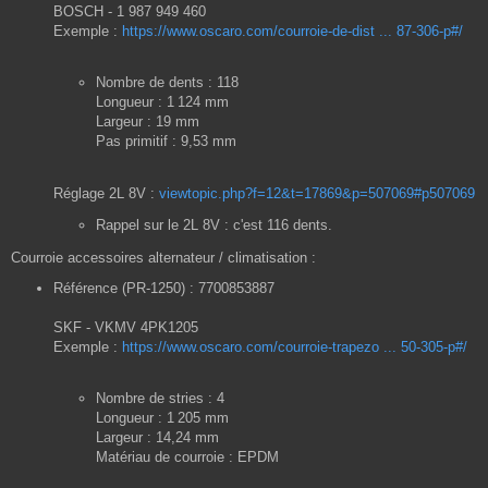
BOSCH - 1 987 949 460
Exemple :
https://www.oscaro.com/courroie-de-dist ... 87-306-p#/
Nombre de dents : 118
Longueur : 1 124 mm
Largeur : 19 mm
Pas primitif : 9,53 mm
Réglage 2L 8V :
viewtopic.php?f=12&t=17869&p=507069#p507069
Rappel sur le 2L 8V : c'est 116 dents.
Courroie accessoires alternateur / climatisation :
Référence (PR-1250) : 7700853887
SKF - VKMV 4PK1205
Exemple :
https://www.oscaro.com/courroie-trapezo ... 50-305-p#/
Nombre de stries : 4
Longueur : 1 205 mm
Largeur : 14,24 mm
Matériau de courroie : EPDM