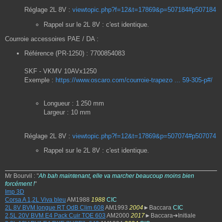
Réglage 2L 8V :
viewtopic.php?f=12&t=17869&p=507184#p507184
Rappel sur le 2L 8V : c'est identique.
Courroie accessoires PAE / DA :
Référence (PR-1250) : 7700854083
SKF - VKMV 10AVx1250
Exemple :
https://www.oscaro.com/courroie-trapezo ... 59-305-p#/
Longueur : 1 250 mm
Largeur : 10 mm
Réglage 2L 8V :
viewtopic.php?f=12&t=17869&p=507074#p507074
Rappel sur le 2L 8V : c'est identique.
Mr Bourvil : "
Ah bah maintenant, elle va marcher beaucoup moins bien
forcément !
"
Imp 3D
Corsa A 1,2L Viva bleu
AM1988
1988
CIC
2L 8V BVM longue RT OdB Clim 608
AM1993
2004
►Baccara
CIC
2,5L 20V BVM E4 Pack Cuir TOE 603
AM2000
2017
►Baccara➔Initiale