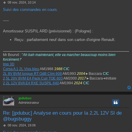
M
08 nov. 2024, 10:14
e
Suivi des commandes en cours.
s
s
a
-----
g
e
Amortisseur SUSPIL ARD (prévisionnel) : (Pologne) :
Reçu : parfaitement neuf dans son carton d'origine Renault.
Mr Bourvil : "
Ah bah maintenant, elle va marcher beaucoup moins bien
forcément !
"
Imp 3D
Corsa A 1,2L Viva bleu
AM1988
1988
CIC
2L 8V BVM longue RT OdB Clim 608
AM1993
2004
►Baccara
CIC
2,5L 20V BVM E4 Pack Cuir TOE 603
AM2000
2017
►Baccara➔Initiale
2,2L 12V BVA E4 RXE SUSPIL 640
AM1994
2024
CIC
jpdubuc
Administrateur
Re: [jpdubuc] Analyse en cours pour la 2,2L 12V SI de
@bugsbuggy
M
08 nov. 2024, 19:06
e