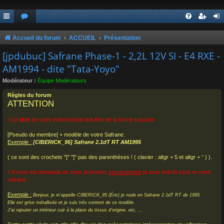
Accueil du forum
ACCUEIL
Présentation
[jpdubuc] Safrane Phase-1 - 2,2L 12V SI - E4 RXE -
AM1994 - dite "Tata-Yoyo"
Modérateur :
Équipe Modérateurs
Règles du forum
ATTENTION
> Le
titre
de votre présentation doit être de la forme suivante :
[Pseudo du membre] + modèle de votre Safrane.
Exemple :
[CIBERICK_95] Safrane 2.1dT RT AM1995
( ce sont des crochets "[" "]" pas des parenthèses ! ( clavier : altgr + 5 et altgr + ° ) ).
> Il vous est demandé de vous présenter
correctement
et avec intérêt vous et votre
safrane :
Exemple :
Bonjour, je m'appelle CIBERICK_95 (Éric) je roule en Safrane 2.1dT RT de 1995.
Elle est grise métallisée et je suis très content de ce modèle.
J'ai rajouter un intérieur cuir à la place du tissus d'origine, etc, ...