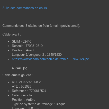
Suivi des commandes en cours.
-----
Commande des 3 câbles de frein à main (prévisionnel).
Câble avant :
SEIM 402440
Renault : 7700812519
Position : Avant
Longueur 1/Longueur 2 : 1740/1530
https://www.oscaro.com/cable-de-frein-a ... 967-124-p#
402440.jpg
Câble arrière gauche :
ATE 24.3727-1028.2
ATE : 581028
Référence : 7700812524
Côté : Gauche
Position : Arrière
Type de système de freinage : Disque
Longueur : 850 mm