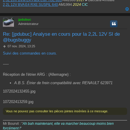
2,5L 20V BVM E4 Pack Cuir TOE 603
AM2000
2017
►Baccara➔Initiale
2,2L 12V BVA E4 RXE SUSPIL 640
AM1994
2024
CIC
jpdubuc
Administrateur
Re: [jpdubuc] Analyse en cours pour la 2,2L 12V SI de
@bugsbuggy
M
07 nov. 2024, 13:25
e
Suivi des commandes en cours.
s
s
a
-----
g
e
Réception de l'étrier ARG : (Allemagne) :
A.B.S. Étrier de frein compatibilité avec RENAULT 623971
1072024132455.jpg
107202413259.jpg
Vous ne pouvez pas consulter les pièces jointes insérées à ce message.
Mr Bourvil : "
Ah bah maintenant, elle va marcher beaucoup moins bien
forcément !
"