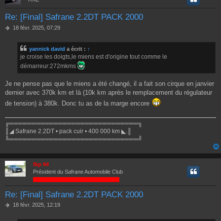
Re: [Final] Safrane 2.2DT PACK 2000
M
18 févr. 2025, 07:29
e
s
yannick david
a écrit :
↑
s
je croise les doigts,le miens est d'origine tout comme le
a
g
démarreur:272mkms
e
Je ne pense pas que le miens a été changé, il a fait son cirque en janvier
dernier avec 370k km et là (10k km après le remplacement du régulateur
de tension) à 380k. Donc tu as de la marge encore
╔═════════════════════════════╗
║◢ Safrane 2.2DT • pack cuir • 400 000 km ◣.║
╚═════════════════════════════╝
fkp 94
Président du Safrane Automobile Club
Re: [Final] Safrane 2.2DT PACK 2000
M
18 févr. 2025, 12:19
e
s