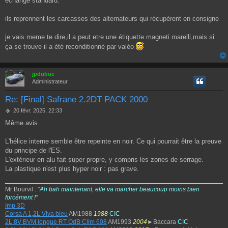
échange standard.
ils reprennent les carcasses des alternateurs qui récupèrent en consigne
je vais meme te dire,il a peut etre une étiquette magneti marelli,mais si
ça se trouve il a été reconditionné par valèo
jpdubuc
Administrateur
Re: [Final] Safrane 2.2DT PACK 2000
M
20 févr. 2025, 22:33
e
Même avis.
s
s
a
L'hélice interne semble être repeinte en noir. Ce qui pourrait être la preuve
g
du principe de l'ES.
e
L'extérieur en alu fait super propre, y compris les zones de serrage.
La plastique n'est plus hyper noir : pas grave.
Mr Bourvil : "
Ah bah maintenant, elle va marcher beaucoup moins bien
forcément !
"
Imp 3D
Corsa A 1,2L Viva bleu
AM1988
1988
CIC
2L 8V BVM longue RT OdB Clim 608
AM1993
2004
►Baccara
CIC