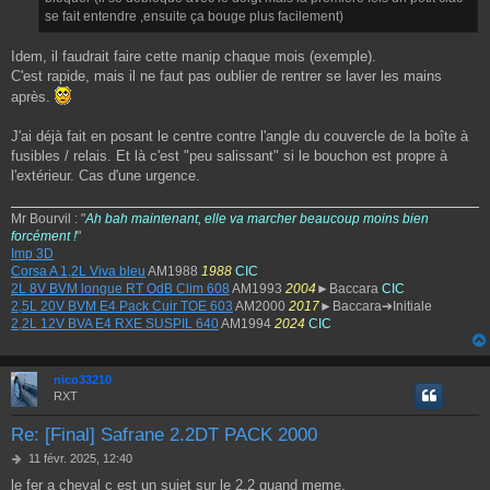
se fait entendre ,ensuite ça bouge plus facilement)
Idem, il faudrait faire cette manip chaque mois (exemple).
C'est rapide, mais il ne faut pas oublier de rentrer se laver les mains
après.
J'ai déjà fait en posant le centre contre l'angle du couvercle de la boîte à
fusibles / relais. Et là c'est "peu salissant" si le bouchon est propre à
l'extérieur. Cas d'une urgence.
Mr Bourvil : "
Ah bah maintenant, elle va marcher beaucoup moins bien
forcément !
"
Imp 3D
Corsa A 1,2L Viva bleu
AM1988
1988
CIC
2L 8V BVM longue RT OdB Clim 608
AM1993
2004
►Baccara
CIC
2,5L 20V BVM E4 Pack Cuir TOE 603
AM2000
2017
►Baccara➔Initiale
2,2L 12V BVA E4 RXE SUSPIL 640
AM1994
2024
CIC
nico33210
RXT
Re: [Final] Safrane 2.2DT PACK 2000
M
11 févr. 2025, 12:40
e
le fer a cheval c est un sujet sur le 2.2 quand meme.