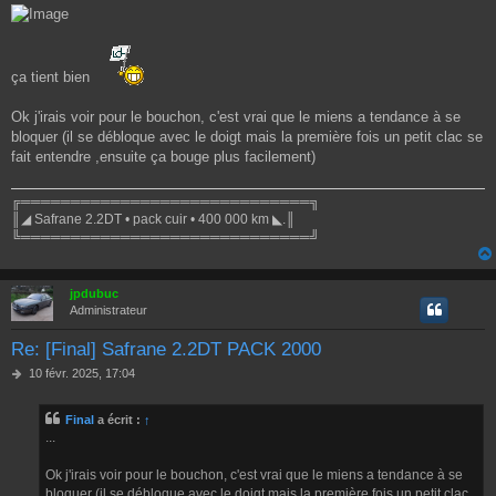
e
ça tient bien
Ok j'irais voir pour le bouchon, c'est vrai que le miens a tendance à se
bloquer (il se débloque avec le doigt mais la première fois un petit clac se
fait entendre ,ensuite ça bouge plus facilement)
╔═════════════════════════════╗
║◢ Safrane 2.2DT • pack cuir • 400 000 km ◣.║
╚═════════════════════════════╝
jpdubuc
Administrateur
Re: [Final] Safrane 2.2DT PACK 2000
M
10 févr. 2025, 17:04
e
s
Final
a écrit :
↑
s
...
a
g
e
Ok j'irais voir pour le bouchon, c'est vrai que le miens a tendance à se
bloquer (il se débloque avec le doigt mais la première fois un petit clac