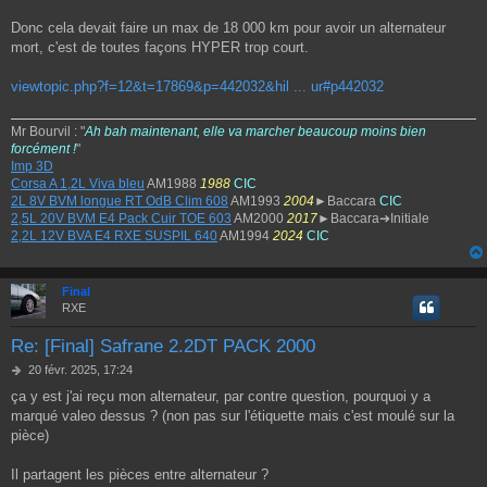
a
g
Donc cela devait faire un max de 18 000 km pour avoir un alternateur
e
mort, c'est de toutes façons HYPER trop court.
viewtopic.php?f=12&t=17869&p=442032&hil ... ur#p442032
Mr Bourvil : "
Ah bah maintenant, elle va marcher beaucoup moins bien
forcément !
"
Imp 3D
Corsa A 1,2L Viva bleu
AM1988
1988
CIC
2L 8V BVM longue RT OdB Clim 608
AM1993
2004
►Baccara
CIC
2,5L 20V BVM E4 Pack Cuir TOE 603
AM2000
2017
►Baccara➔Initiale
2,2L 12V BVA E4 RXE SUSPIL 640
AM1994
2024
CIC
Final
RXE
Re: [Final] Safrane 2.2DT PACK 2000
M
20 févr. 2025, 17:24
e
ça y est j'ai reçu mon alternateur, par contre question, pourquoi y a
s
marqué valeo dessus ? (non pas sur l'étiquette mais c'est moulé sur la
s
a
pièce)
g
e
Il partagent les pièces entre alternateur ?