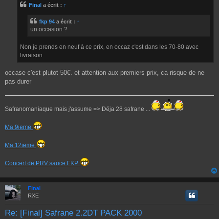
Final
a écrit :
↑
s
a
g
fkp 94
a écrit :
↑
e
un occasion ?
Non je prends en neuf à ce prix, en occaz c'est dans les 70-80 avec
livraison
occase c'est plutot 50€. et attention aux premiers prix, ca risque de ne
pas durer
Safranomaniaque mais j'assume => Déja 28 safrane ...
Ma 9ieme
Ma 12ieme
Concert de PRV sauce FKP
Final
RXE
Re: [Final] Safrane 2.2DT PACK 2000