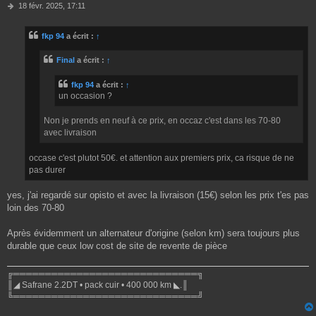
M
18 févr. 2025, 17:11
e
s
fkp 94
a écrit :
↑
s
a
g
Final
a écrit :
↑
e
fkp 94
a écrit :
↑
un occasion ?
Non je prends en neuf à ce prix, en occaz c'est dans les 70-80
avec livraison
occase c'est plutot 50€. et attention aux premiers prix, ca risque de ne
pas durer
yes, j'ai regardé sur opisto et avec la livraison (15€) selon les prix t'es pas
loin des 70-80
Après évidemment un alternateur d'origine (selon km) sera toujours plus
durable que ceux low cost de site de revente de pièce
╔═════════════════════════════╗
║◢ Safrane 2.2DT • pack cuir • 400 000 km ◣.║
╚═════════════════════════════╝