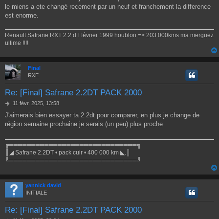
s
le miens a ete changé recement par un neuf et franchement la difference
s
a
est enorme.
g
e
Renault Safrane RXT 2.2 dT février 1999 houblon => 203 000kms ma merguez
ultime !!!!
Final
RXE
Re: [Final] Safrane 2.2DT PACK 2000
M
11 févr. 2025, 13:58
e
J'aimerais bien essayer ta 2.2dt pour comparer, en plus je change de
s
région semaine prochaine je serais (un peu) plus proche
s
a
g
╔═════════════════════════════╗
e
║◢ Safrane 2.2DT • pack cuir • 400 000 km ◣.║
╚═════════════════════════════╝
yannick david
INITIALE
Re: [Final] Safrane 2.2DT PACK 2000