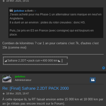
M
18 févr. 2025, 19:15
e
s
jpdubuc
a écrit :
↑
s
J'avais acheté pour ma Phase-1 un alternateur sans marque en neuf en
a
g
Angleterre.
e
Il a duré un an environ : pistes du rotor creusées : donc HS.
Puis, j'ai pris en ES en France (avec consigne) qui est toujours en
place.
Combien de kilomètres ? car 1 an pour certains c'est 7k, d'autres c'est
15k (comme moi)
╔═════════════════════════════╗
║◢ Safrane 2.2DT • pack cuir • 400 000 km ◣.║
╚═════════════════════════════╝
jpdubuc
Administrateur
Re: [Final] Safrane 2.2DT PACK 2000
M
18 févr. 2025, 19:47
e
À cette époque là, la RT faisait environ entre 15 000 km et 18 000 km par
s
an (je n'étais pas encore inscrit sur le Forum).
s