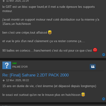
M
11 févr. 2025, 22:24
e
le G8T est un bloc super lourd,et il met a rude épreuve les supports
s
moteur.
s
a
g
j'avait monté un support moteur neuf coté distribution sur la mienne y'a
e
15ans,un hutchinson
ben c'est une crépe,tout affaissé
et vue le prix d'un neuf clairement ça va rester comme ça....
90 balles en corteco....franchement c'est du vol pour ce que c'est
tdd
PALME D'OR
Re: [Final] Safrane 2.2DT PACK 2000
M
12 févr. 2025, 00:22
e
15 ans en durée de vie, c'est énorme (et dépassé depuis longtemps)
s
s
a
le souci est surtout qu'on ne le trouve plus en hutchisson
g
e