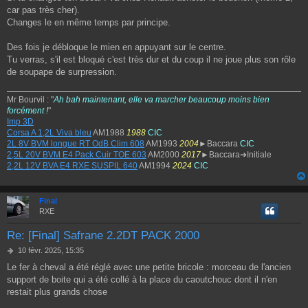
car pas très cher).
Changes le en même temps par principe.
Des fois je débloque le mien en appuyant sur le centre.
Tu verras, s'il est bloqué c'est très dur et du coup il ne joue plus son rôle
de soupape de surpression.
Mr Bourvil : "
Ah bah maintenant, elle va marcher beaucoup moins bien
forcément !
"
Imp 3D
Corsa A 1,2L Viva bleu
AM1988
1988
CIC
2L 8V BVM longue RT OdB Clim 608
AM1993
2004
►Baccara
CIC
2,5L 20V BVM E4 Pack Cuir TOE 603
AM2000
2017
►Baccara➔Initiale
2,2L 12V BVA E4 RXE SUSPIL 640
AM1994
2024
CIC
Final
RXE
Re: [Final] Safrane 2.2DT PACK 2000
M
10 févr. 2025, 15:35
e
Le fer à cheval a été réglé avec une petite bricole : morceau de l'ancien
s
support de boite qui a été collé à la place du caoutchouc dont il n'en
s
a
restait plus grands chose
g