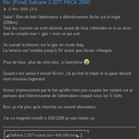
Re: [Final] Safrane 2.2DT PACK 2000
M
17 févr. 2025, 13:11
e
Salut ! Bon eh beh l'alternateur a définitivement lâché sur le trajet
s
(200km)
s
a
Tout les voyants se sont allumés avant de tous s'éteindre un à un ainsi
g
que le compte tour + gps + tout ce qui suit.
e
Je suivait la tension sur le gps en mode diag
La tension est tombée jusqu'à 5V avant que l'écran s'éteigne.
Plus de feux, plus de vitre elec, à l'ancienne
Quand c'est arrivé il restait 60 km, j'ai pu finir le trajet et la garer devant
mon nouveau logement.
Assez impressionné par le fait qu'elle n'est pas coupée len roulant car je
pensais que l'électrovanne de l'alternateur coupait sous les 5 Volts.
Bon, je n'ai plus qu'à chercher un nouvel alternateur.
J'ai vu magneti marelli à 100/120€ je vais tester ça
╔═════════════════════════════╗
║◢ Safrane 2.2DT • pack cuir • 400 000 km ◣.║