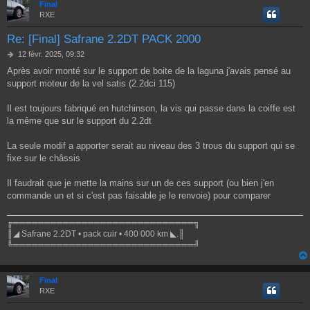
Final
RXE
Re: [Final] Safrane 2.2DT PACK 2000
M
12 févr. 2025, 09:32
e
Après avoir monté sur le support de boite de la laguna j'avais pensé au
s
support moteur de la vel satis (2.2dci 115)
s
a
g
Il est toujours fabriqué en hutchinson, la vis qui passe dans la coiffe est
e
la même que sur le support du 2.2dt
La seule modif a apporter serait au niveau des 3 trous du support qui se
fixe sur le châssis
Il faudrait que je mette la mains sur un de ces support (ou bien j'en
commande un et si c'est pas faisable je le renvoie) pour comparer
╔═════════════════════════════╗
║◢ Safrane 2.2DT • pack cuir • 400 000 km ◣.║
╚═════════════════════════════╝
Final
RXE