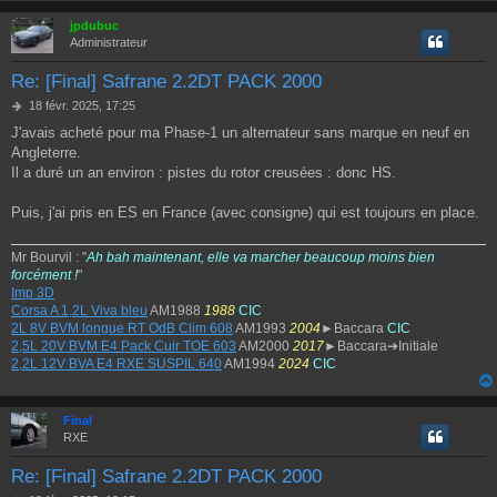
jpdubuc
Administrateur
Re: [Final] Safrane 2.2DT PACK 2000
M
18 févr. 2025, 17:25
e
J'avais acheté pour ma Phase-1 un alternateur sans marque en neuf en
s
Angleterre.
s
a
Il a duré un an environ : pistes du rotor creusées : donc HS.
g
e
Puis, j'ai pris en ES en France (avec consigne) qui est toujours en place.
Mr Bourvil : "
Ah bah maintenant, elle va marcher beaucoup moins bien
forcément !
"
Imp 3D
Corsa A 1,2L Viva bleu
AM1988
1988
CIC
2L 8V BVM longue RT OdB Clim 608
AM1993
2004
►Baccara
CIC
2,5L 20V BVM E4 Pack Cuir TOE 603
AM2000
2017
►Baccara➔Initiale
2,2L 12V BVA E4 RXE SUSPIL 640
AM1994
2024
CIC
Final
RXE
Re: [Final] Safrane 2.2DT PACK 2000