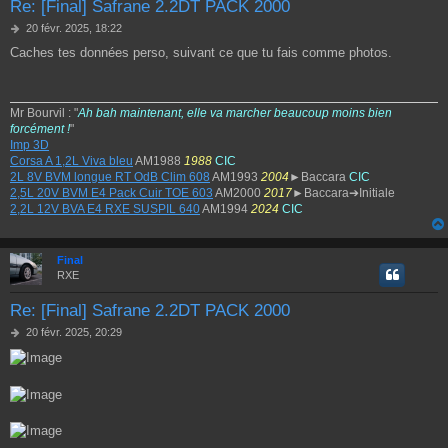
Re: [Final] Safrane 2.2DT PACK 2000
M
20 févr. 2025, 18:22
e
Caches tes données perso, suivant ce que tu fais comme photos.
s
s
a
g
Mr Bourvil : "
Ah bah maintenant, elle va marcher beaucoup moins bien
e
forcément !
"
Imp 3D
Corsa A 1,2L Viva bleu
AM1988
1988
CIC
2L 8V BVM longue RT OdB Clim 608
AM1993
2004
►Baccara
CIC
2,5L 20V BVM E4 Pack Cuir TOE 603
AM2000
2017
►Baccara➔Initiale
2,2L 12V BVA E4 RXE SUSPIL 640
AM1994
2024
CIC
Final
RXE
Re: [Final] Safrane 2.2DT PACK 2000
M
20 févr. 2025, 20:29
e
s
s
a
g
e