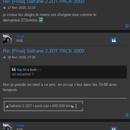
Re: [Final] Safrane 2.2DT PACK 2000
M
17 févr. 2025, 21:19
e
je croise les doigts,le miens est d'origine tout comme le
s
démarreur:272mkms
s
a
g
e
Final
RXE
Re: [Final] Safrane 2.2DT PACK 2000
M
18 févr. 2025, 07:28
e
s
fkp 94
a écrit :
↑
s
un occasion ?
a
g
e
Non je prends en neuf à ce prix, en occaz c'est dans les 70-80 avec
livraison
╔═════════════════════════════╗
║◢ Safrane 2.2DT • pack cuir • 400 000 km ◣.║
╚═════════════════════════════╝
Final
RXE