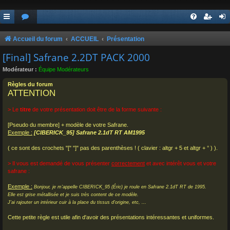
Accueil du forum
ACCUEIL
Présentation
[Final] Safrane 2.2DT PACK 2000
Modérateur :
Équipe Modérateurs
Règles du forum
ATTENTION
> Le
titre
de votre présentation doit être de la forme suivante :
[Pseudo du membre] + modèle de votre Safrane.
Exemple :
[CIBERICK_95] Safrane 2.1dT RT AM1995
( ce sont des crochets "[" "]" pas des parenthèses ! ( clavier : altgr + 5 et altgr + ° ) ).
> Il vous est demandé de vous présenter
correctement
et avec intérêt vous et votre
safrane :
Exemple :
Bonjour, je m'appelle CIBERICK_95 (Éric) je roule en Safrane 2.1dT RT de 1995.
Elle est grise métallisée et je suis très content de ce modèle.
J'ai rajouter un intérieur cuir à la place du tissus d'origine, etc, ...
Cette petite règle est utile afin d'avoir des présentations intéressantes et uniformes.