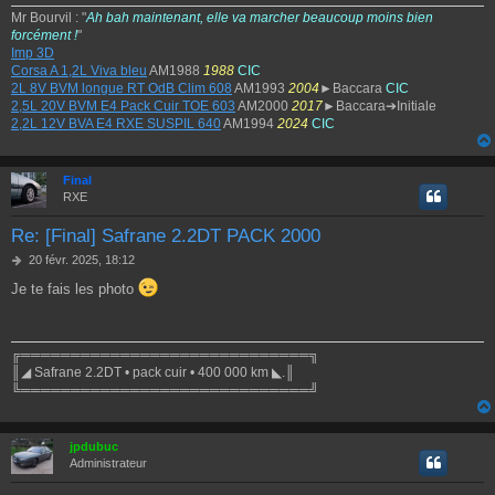
Mr Bourvil : "
Ah bah maintenant, elle va marcher beaucoup moins bien
forcément !
"
Imp 3D
Corsa A 1,2L Viva bleu
AM1988
1988
CIC
2L 8V BVM longue RT OdB Clim 608
AM1993
2004
►Baccara
CIC
2,5L 20V BVM E4 Pack Cuir TOE 603
AM2000
2017
►Baccara➔Initiale
2,2L 12V BVA E4 RXE SUSPIL 640
AM1994
2024
CIC
Final
RXE
Re: [Final] Safrane 2.2DT PACK 2000
M
20 févr. 2025, 18:12
e
Je te fais les photo
s
s
a
g
╔═════════════════════════════╗
e
║◢ Safrane 2.2DT • pack cuir • 400 000 km ◣.║
╚═════════════════════════════╝
jpdubuc
Administrateur