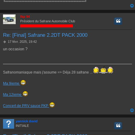
╚═════════════════════════════╝
fkp 94
Président du Safrane Automobile Club
Re: [Final] Safrane 2.2DT PACK 2000
M
17 févr. 2025, 19:42
e
un occasion ?
s
s
a
g
e
Safranomaniaque mais j'assume => Déja 28 safrane ...
Ma 9ieme
Ma 12ieme
Concert de PRV sauce FKP
yannick david
INITIALE