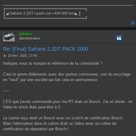
╔═════════════════════════════╗
║◢ Safrane 2.2DT • pack cuir • 400 000 km ◣.║
╚═════════════════════════════╝
jpdubuc
Administrateur
Re: [Final] Safrane 2.2DT PACK 2000
M
20 févr. 2025, 17:40
e
Indiques nous la marque et référence de ta commande ?
s
s
a
C'est le genre d'éléments avec des parties communes, voir du recyclage
g
en "neuf" par une société qui fait cela en permanence.
e
-----
L'ES que j'avais commandé pour ma RT était un Bosch. J'ai un doute : en
Valeo le stock était peut-être à 0.
Le carton reçu était un Bosch avec un scotch de certification Bosch.
Mais l'alternateur dans le carton était un Valeo avec un collier de
certification de réparation par Bosch !