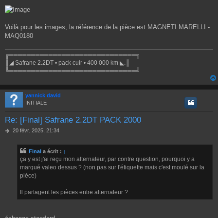
Voilà pour les images, la référence de la pièce est MAGNETI MARELLI -
MAQ0180
╔═════════════════════════════╗
║◢ Safrane 2.2DT • pack cuir • 400 000 km ◣.║
╚═════════════════════════════╝
yannick david
INITIALE
Re: [Final] Safrane 2.2DT PACK 2000
M
20 févr. 2025, 21:34
e
s
Final
a écrit :
↑
s
ça y est j'ai reçu mon alternateur, par contre question, pourquoi y a
a
g
marqué valeo dessus ? (non pas sur l'étiquette mais c'est moulé sur la
e
pièce)
Il partagent les pièces entre alternateur ?