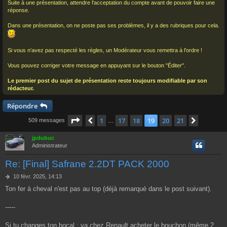
Suite à une présentation, attendre l'acceptation du compte avant de pouvoir faire une
réponse.
Dans une présentation, on ne poste pas ses problèmes, il y a des rubriques pour cela.
Si vous n'avez pas respecté les règles, un Modérateur vous remettra à l'ordre !
Vous pouvez corriger votre message en appuyant sur le bouton "Éditer".
Le premier post du sujet de présentation reste toujours modifiable par son
rédacteur.
Répondre
Page
19
sur
21
1
17
18
19
20
21
Précédent
Suivant
509 messages
…
jpdubuc
Administrateur
Re: [Final] Safrane 2.2DT PACK 2000
M
10 févr. 2025, 14:13
e
Ton fer à cheval n'est pas au top (déjà remarqué dans le post suivant).
s
s
a
-----
g
e
Si tu changes ton bocal : va chez Renault acheter le bouchon (même 2,