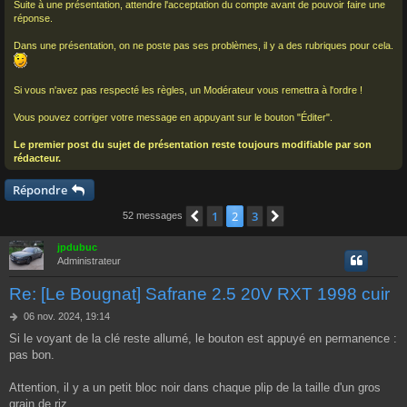
Suite à une présentation, attendre l'acceptation du compte avant de pouvoir faire une
réponse.
Dans une présentation, on ne poste pas ses problèmes, il y a des rubriques pour cela.
Si vous n'avez pas respecté les règles, un Modérateur vous remettra à l'ordre !
Vous pouvez corriger votre message en appuyant sur le bouton "Éditer".
Le premier post du sujet de présentation reste toujours modifiable par son
rédacteur.
Répondre
1
2
3
Précédent
Suivant
52 messages
jpdubuc
Administrateur
Re: [Le Bougnat] Safrane 2.5 20V RXT 1998 cuir
M
06 nov. 2024, 19:14
e
Si le voyant de la clé reste allumé, le bouton est appuyé en permanence :
s
pas bon.
s
a
g
Attention, il y a un petit bloc noir dans chaque plip de la taille d'un gros
e
grain de riz.