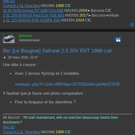
Imp 3D
Corsa A 1,2L Viva bleu
AM1988
1988
CIC
2L 8V BVM longue RT OdB Clim 608
AM1993
2004
►Baccara
CIC
2,5L 20V BVM E4 Pack Cuir TOE 603
AM2000
2017
►Baccara➔Initiale
2,2L 12V BVA E4 RXE SUSPIL 640
AM1994
2024
CIC
jpdubuc
Administrateur
Re: [Le Bougnat] Safrane 2.5 20V RXT 1998 cuir
M
18 mars 2026, 22:47
e
Une idée à creuser :
s
s
Avec 2 écrous Nylstop et 2 rondelles.
a
g
viewtopic.php?f=12&t=28834&p=527635&hilit=plot#p527635
e
Il faudrait que je fasse une photo comparative :
Pour la longueur et les diamètres ?
Mr Bourvil : "
Ah bah maintenant, elle va marcher beaucoup moins bien
forcément !
"
Imp 3D
Corsa A 1,2L Viva bleu
AM1988
1988
CIC