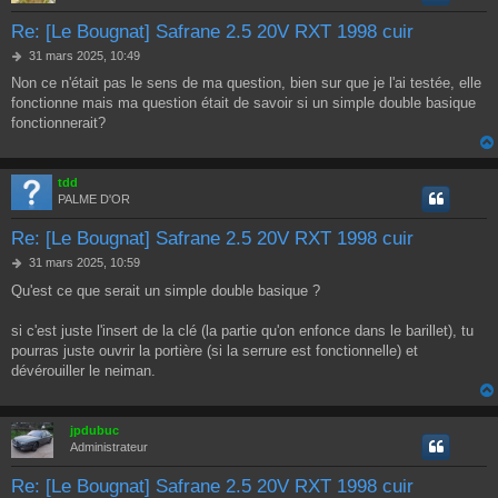
Re: [Le Bougnat] Safrane 2.5 20V RXT 1998 cuir
M
31 mars 2025, 10:49
e
Non ce n'était pas le sens de ma question, bien sur que je l'ai testée, elle
s
fonctionne mais ma question était de savoir si un simple double basique
s
a
fonctionnerait?
g
e
tdd
PALME D'OR
Re: [Le Bougnat] Safrane 2.5 20V RXT 1998 cuir
M
31 mars 2025, 10:59
e
Qu'est ce que serait un simple double basique ?
s
s
a
si c'est juste l'insert de la clé (la partie qu'on enfonce dans le barillet), tu
g
pourras juste ouvrir la portière (si la serrure est fonctionnelle) et
e
dévérouiller le neiman.
jpdubuc
Administrateur
Re: [Le Bougnat] Safrane 2.5 20V RXT 1998 cuir