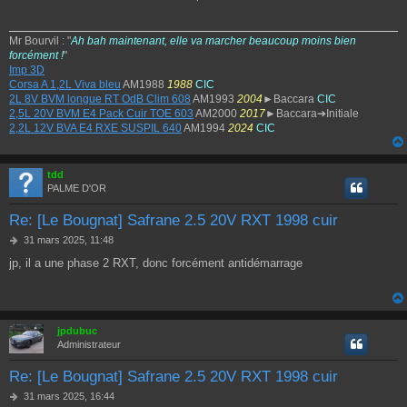
Mr Bourvil : "
Ah bah maintenant, elle va marcher beaucoup moins bien
forcément !
"
Imp 3D
Corsa A 1,2L Viva bleu
AM1988
1988
CIC
2L 8V BVM longue RT OdB Clim 608
AM1993
2004
►Baccara
CIC
2,5L 20V BVM E4 Pack Cuir TOE 603
AM2000
2017
►Baccara➔Initiale
2,2L 12V BVA E4 RXE SUSPIL 640
AM1994
2024
CIC
tdd
PALME D'OR
Re: [Le Bougnat] Safrane 2.5 20V RXT 1998 cuir
M
31 mars 2025, 11:48
e
jp, il a une phase 2 RXT, donc forcément antidémarrage
s
s
a
g
e
jpdubuc
Administrateur
Re: [Le Bougnat] Safrane 2.5 20V RXT 1998 cuir
M
31 mars 2025, 16:44