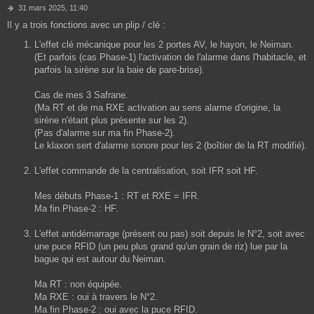
M
31 mars 2025, 11:40
e
Il y a trois fonctions avec un plip / clé :
s
s
L'effet clé mécanique pour les 2 portes AV, le hayon, le Neiman.
a
(Et parfois (cas Phase-1) l'activation de l'alarme dans l'habitacle, et
g
parfois la sirène sur la baie de pare-brise).
e
Cas de mes 3 Safrane.
(Ma RT et de ma RXE activation au sens alarme d'origine, la
sirène n'étant plus présente sur les 2).
(Pas d'alarme sur ma fin Phase-2).
Le klaxon sert d'alarme sonore pour les 2 (boîtier de la RT modifié).
L'effet commande de la centralisation, soit IFR soit HF.
Mes débuts Phase-1 : RT et RXE = IFR.
Ma fin Phase-2 : HF.
L'effet antidémarrage (présent ou pas) soit depuis le N°2, soit avec
une puce RFID (un peu plus grand qu'un grain de riz) lue par la
bague qui est autour du Neiman.
Ma RT : non équipée.
Ma RXE : oui à travers le N°2.
Ma fin Phase-2 : oui avec la puce RFID.