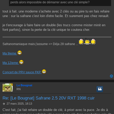
g
perds alors impossible de démarrer avec une clé simple?
e
tout à fait. une moderne s'achete avec 2 clés ou au pire tu en fais refaire
une : sur la safrane c'est loin d'etre facile. Et surement pas chez renault.
je t'encourage à faire faire un double (les trucs comme mister minit en
font parfois), sinon la perte de la clé unique te coutera cher.
Safranomaniaque mais j'assume => Déja 28 safrane ...
Ma 9ieme
Ma 12ieme
Concert de PRV sauce FKP
Le Bougnat
RN
Re: [Le Bougnat] Safrane 2.5 20V RXT 1998 cuir
M
27 mars 2025, 18:13
e
C'est fait, j'ai fait refaire un double de clé, à priori avec la puce. Je dis à
s