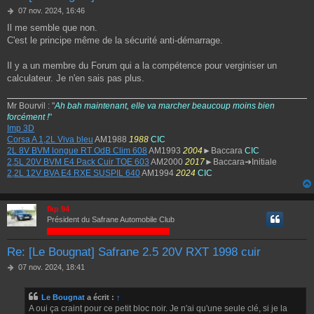
M
07 nov. 2024, 16:46
e
Il me semble que non.
s
C'est le principe même de la sécurité anti-démarrage.
s
a
g
Il y a un membre du Forum qui a la compétence pour verginiser un
e
calculateur. Je n'en sais pas plus.
Mr Bourvil : "
Ah bah maintenant, elle va marcher beaucoup moins bien
forcément !
"
Imp 3D
Corsa A 1,2L Viva bleu
AM1988
1988
CIC
2L 8V BVM longue RT OdB Clim 608
AM1993
2004
►Baccara
CIC
2,5L 20V BVM E4 Pack Cuir TOE 603
AM2000
2017
►Baccara➔Initiale
2,2L 12V BVA E4 RXE SUSPIL 640
AM1994
2024
CIC
fkp 94
Président du Safrane Automobile Club
Re: [Le Bougnat] Safrane 2.5 20V RXT 1998 cuir
M
07 nov. 2024, 18:41
e
s
Le Bougnat
a écrit :
↑
s
A oui ça craint pour ce petit bloc noir. Je n'ai qu'une seule clé, si je la
a