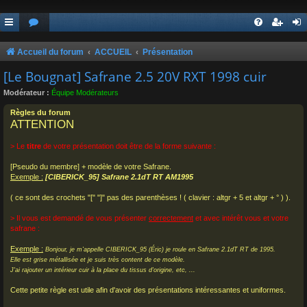
Accueil du forum
ACCUEIL
Présentation
[Le Bougnat] Safrane 2.5 20V RXT 1998 cuir
Modérateur :
Équipe Modérateurs
Règles du forum
ATTENTION
> Le
titre
de votre présentation doit être de la forme suivante :
[Pseudo du membre] + modèle de votre Safrane.
Exemple :
[CIBERICK_95] Safrane 2.1dT RT AM1995
( ce sont des crochets "[" "]" pas des parenthèses ! ( clavier : altgr + 5 et altgr + ° ) ).
> Il vous est demandé de vous présenter
correctement
et avec intérêt vous et votre
safrane :
Exemple :
Bonjour, je m'appelle CIBERICK_95 (Éric) je roule en Safrane 2.1dT RT de 1995.
Elle est grise métallisée et je suis très content de ce modèle.
J'ai rajouter un intérieur cuir à la place du tissus d'origine, etc, ...
Cette petite règle est utile afin d'avoir des présentations intéressantes et uniformes.