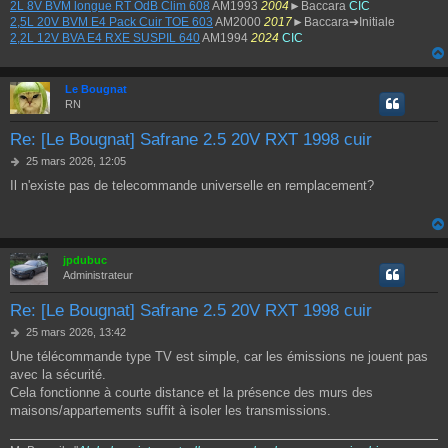
2L 8V BVM longue RT OdB Clim 608
AM1993
2004
►Baccara
CIC
2,5L 20V BVM E4 Pack Cuir TOE 603
AM2000
2017
►Baccara➔Initiale
2,2L 12V BVA E4 RXE SUSPIL 640
AM1994
2024
CIC
Le Bougnat
RN
Re: [Le Bougnat] Safrane 2.5 20V RXT 1998 cuir
M
25 mars 2026, 12:05
e
Il n'existe pas de telecommande universelle en remplacement?
s
s
a
g
e
jpdubuc
Administrateur
Re: [Le Bougnat] Safrane 2.5 20V RXT 1998 cuir
M
25 mars 2026, 13:42
e
Une télécommande type TV est simple, car les émissions ne jouent pas
s
avec la sécurité.
s
a
Cela fonctionne à courte distance et la présence des murs des
g
maisons/appartements suffit à isoler les transmissions.
e