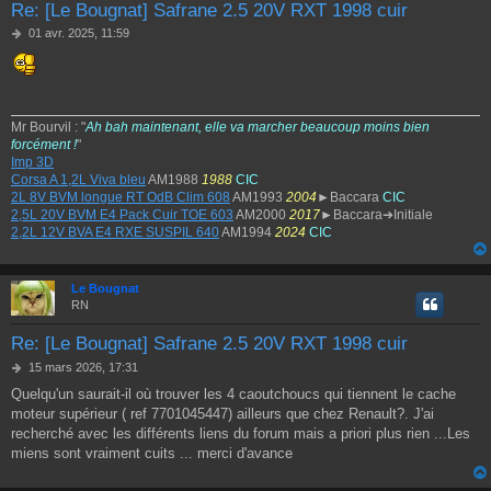
Re: [Le Bougnat] Safrane 2.5 20V RXT 1998 cuir
M
01 avr. 2025, 11:59
e
s
s
a
g
Mr Bourvil : "
Ah bah maintenant, elle va marcher beaucoup moins bien
e
forcément !
"
Imp 3D
Corsa A 1,2L Viva bleu
AM1988
1988
CIC
2L 8V BVM longue RT OdB Clim 608
AM1993
2004
►Baccara
CIC
2,5L 20V BVM E4 Pack Cuir TOE 603
AM2000
2017
►Baccara➔Initiale
2,2L 12V BVA E4 RXE SUSPIL 640
AM1994
2024
CIC
Le Bougnat
RN
Re: [Le Bougnat] Safrane 2.5 20V RXT 1998 cuir
M
15 mars 2026, 17:31
e
Quelqu'un saurait-il où trouver les 4 caoutchoucs qui tiennent le cache
s
moteur supérieur ( ref 7701045447) ailleurs que chez Renault?. J'ai
s
a
recherché avec les différents liens du forum mais a priori plus rien ...Les
g
miens sont vraiment cuits ... merci d'avance
e