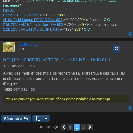
Mr Bourvil : "
Ah bah maintenant, elle va marcher beaucoup moins bien
forcément !
"
Imp 3D
Corsa A 1,2L Viva bleu
AM1988
1988
CIC
2L 8V BVM longue RT OdB Clim 608
AM1993
2004
►Baccara
CIC
2,5L 20V BVM E4 Pack Cuir TOE 603
AM2000
2017
►Baccara➔Initiale
2,2L 12V BVA E4 RXE SUSPIL 640
AM1994
2024
CIC
Le Bougnat
RN
Re: [Le Bougnat] Safrane 2.5 20V RXT 1998 cuir
M
26 mai 2026, 12:06
e
Après des mois et des mois de recherche j'ai enfin trouvé des tapis 3D
s
neufs pour ma Safrane afin de remplacer les miens vraisemblablement
s
a
d'origine ...
g
Tapis comp (1).jpg
e
Vous ne pouvez pas consulter les pièces jointes insérées à ce message.
Répondre
1
2
3
Précédent
Suivant
52 messages