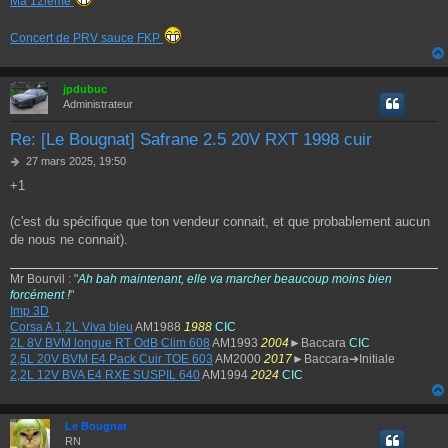
Ma 12ieme
Concert de PRV sauce FKP
jpdubuc
Administrateur
Re: [Le Bougnat] Safrane 2.5 20V RXT 1998 cuir
M
27 mars 2025, 19:50
e
+1
s
s
a
(c'est du spécifique que ton vendeur connait, et que probablement aucun
g
de nous ne connait).
e
Mr Bourvil : "
Ah bah maintenant, elle va marcher beaucoup moins bien
forcément !
"
Imp 3D
Corsa A 1,2L Viva bleu
AM1988
1988
CIC
2L 8V BVM longue RT OdB Clim 608
AM1993
2004
►Baccara
CIC
2,5L 20V BVM E4 Pack Cuir TOE 603
AM2000
2017
►Baccara➔Initiale
2,2L 12V BVA E4 RXE SUSPIL 640
AM1994
2024
CIC
Le Bougnat
RN