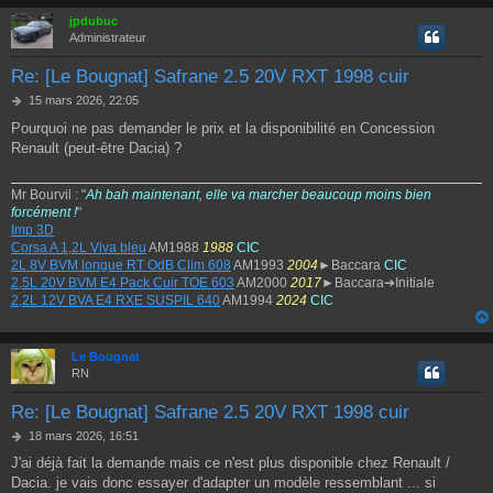
jpdubuc
Administrateur
Re: [Le Bougnat] Safrane 2.5 20V RXT 1998 cuir
M
15 mars 2026, 22:05
e
Pourquoi ne pas demander le prix et la disponibilité en Concession
s
Renault (peut-être Dacia) ?
s
a
g
Mr Bourvil : "
Ah bah maintenant, elle va marcher beaucoup moins bien
e
forcément !
"
Imp 3D
Corsa A 1,2L Viva bleu
AM1988
1988
CIC
2L 8V BVM longue RT OdB Clim 608
AM1993
2004
►Baccara
CIC
2,5L 20V BVM E4 Pack Cuir TOE 603
AM2000
2017
►Baccara➔Initiale
2,2L 12V BVA E4 RXE SUSPIL 640
AM1994
2024
CIC
Le Bougnat
RN
Re: [Le Bougnat] Safrane 2.5 20V RXT 1998 cuir
M
18 mars 2026, 16:51
e
J'ai déjà fait la demande mais ce n'est plus disponible chez Renault /
s
Dacia. je vais donc essayer d'adapter un modèle ressemblant ... si
s