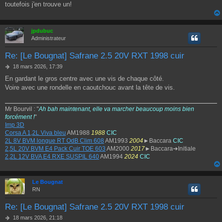
a
toutefois j'en trouve un!
g
e
jpdubuc
Administrateur
Re: [Le Bougnat] Safrane 2.5 20V RXT 1998 cuir
M
18 mars 2026, 17:39
e
En gardant le gros centre avec une vis de chaque côté.
s
Voire avec une rondelle en caoutchouc avant la tête de vis.
s
a
g
Mr Bourvil : "
Ah bah maintenant, elle va marcher beaucoup moins bien
e
forcément !
"
Imp 3D
Corsa A 1,2L Viva bleu
AM1988
1988
CIC
2L 8V BVM longue RT OdB Clim 608
AM1993
2004
►Baccara
CIC
2,5L 20V BVM E4 Pack Cuir TOE 603
AM2000
2017
►Baccara➔Initiale
2,2L 12V BVA E4 RXE SUSPIL 640
AM1994
2024
CIC
Le Bougnat
RN
Re: [Le Bougnat] Safrane 2.5 20V RXT 1998 cuir
M
18 mars 2026, 21:18