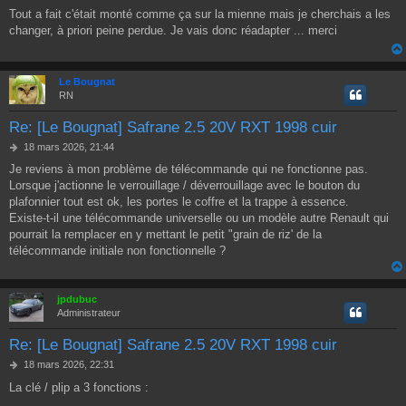
e
Tout a fait c'était monté comme ça sur la mienne mais je cherchais a les
s
changer, à priori peine perdue. Je vais donc réadapter ... merci
s
a
g
e
Le Bougnat
RN
Re: [Le Bougnat] Safrane 2.5 20V RXT 1998 cuir
M
18 mars 2026, 21:44
e
Je reviens à mon problème de télécommande qui ne fonctionne pas.
s
Lorsque j'actionne le verrouillage / déverrouillage avec le bouton du
s
a
plafonnier tout est ok, les portes le coffre et la trappe à essence.
g
Existe-t-il une télécommande universelle ou un modèle autre Renault qui
e
pourrait la remplacer en y mettant le petit "grain de riz' de la
télécommande initiale non fonctionnelle ?
jpdubuc
Administrateur
Re: [Le Bougnat] Safrane 2.5 20V RXT 1998 cuir
M
18 mars 2026, 22:31
e
La clé / plip a 3 fonctions :
s
s