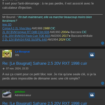
Il sert pour l'anti-démarrage : à ne pas perdre, il est associé avec le
calculateur d'injection.
Mr Bourvil : "
Ah bah maintenant, elle va marcher beaucoup moins bien
forcément !
"
Imp 3D
Corsa A 1,2L Viva bleu
AM1988
1988
CIC
2L 8V BVM longue RT OdB Clim 608
AM1993
2004
►Baccara
CIC
2,5L 20V BVM E4 Pack Cuir TOE 603
AM2000
2017
►Baccara➔Initiale
2,2L 12V BVA E4 RXE SUSPIL 640
AM1994
2024
CIC
Le Bougnat
RN
Re: [Le Bougnat] Safrane 2.5 20V RXT 1998 cuir
M
07 nov. 2024, 15:33
e
A oui ça craint pour ce petit bloc noir. Je n'ai qu'une seule clé, si je la
s
perds alors impossible de démarrer avec une clé simple?
s
a
g
e
jpdubuc
Administrateur
Re: [Le Bougnat] Safrane 2.5 20V RXT 1998 cuir