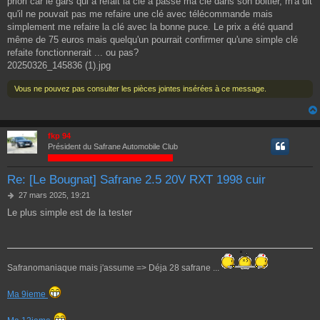
priori car le gars qui a refait la clé a passé ma clé dans son boitier, m'a dit
s
a
qu'il ne pouvait pas me refaire une clé avec télécommande mais
g
simplement me refaire la clé avec la bonne puce. Le prix a été quand
e
même de 75 euros mais quelqu'un pourrait confirmer qu'une simple clé
refaite fonctionnerait ... ou pas?
20250326_145836 (1).jpg
Vous ne pouvez pas consulter les pièces jointes insérées à ce message.
fkp 94
Président du Safrane Automobile Club
Re: [Le Bougnat] Safrane 2.5 20V RXT 1998 cuir
M
27 mars 2025, 19:21
e
Le plus simple est de la tester
s
s
a
g
e
Safranomaniaque mais j'assume => Déja 28 safrane ...
Ma 9ieme