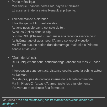
Partie métallique.
a
Mécanique : canons portes AV, hayon et Neiman.
g
Et aussi arrêt de la sirène Renault si présente.
e
Télécommande à distance.
Infra Rouge ou HF : centralisation.
Actions possible par la console de toit.
Avec les 2 piles dans le plip.
Sur ma RXE (Phase-1) : sert aussi à la reconnaissance pour
l'antidémarrage et aussi pour l'Alarme sonore et visuelle.
Ma RT n'a aucune notion d'antidémarrage, mais elle a l'Alarme
sonore et visuelle.
"Grain de riz" noir.
RFID uniquement pour l'antidémarrage (absent sur mes 2 Phase-
1).
Interrogation sans contact, distance courte, avec la bobine autour
du Neiman.
Pas de pile, pas de câblage interne dans la télécommande.
Ma fin Phase-2 n'a pas d'Alarme, juste les clignotements
d'ouverture et et double à la fermeture.
Mr Bourvil : "
Ah bah maintenant, elle va marcher beaucoup moins bien
forcément !
"