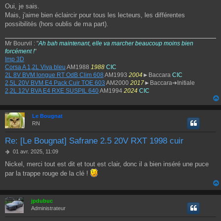
e
Oui, je sais.
s
Mais, j'aime bien éclaircir pour tous les lecteurs, les différentes
s
a
possibilités (hors oublis de ma part).
g
e
Mr Bourvil : "
Ah bah maintenant, elle va marcher beaucoup moins bien
forcément !
"
Imp 3D
Corsa A 1,2L Viva bleu
AM1988
1988
CIC
2L 8V BVM longue RT OdB Clim 608
AM1993
2004
►Baccara
CIC
2,5L 20V BVM E4 Pack Cuir TOE 603
AM2000
2017
►Baccara➔Initiale
2,2L 12V BVA E4 RXE SUSPIL 640
AM1994
2024
CIC
Le Bougnat
RN
Re: [Le Bougnat] Safrane 2.5 20V RXT 1998 cuir
M
01 avr. 2025, 11:09
e
Nickel, merci tout est dit et tout est clair, donc il a bien inséré une puce
s
par la trappe rouge de la clé !
s
a
g
e
jpdubuc
Administrateur