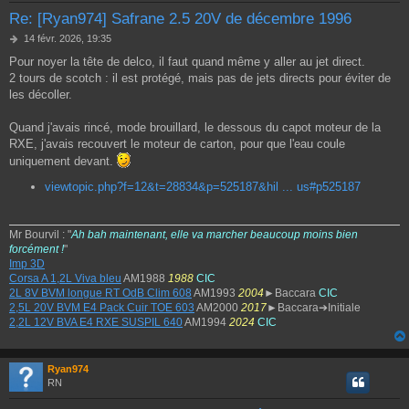
Re: [Ryan974] Safrane 2.5 20V de décembre 1996
M
14 févr. 2026, 19:35
e
Pour noyer la tête de delco, il faut quand même y aller au jet direct.
s
2 tours de scotch : il est protégé, mais pas de jets directs pour éviter de
s
a
les décoller.
g
e
Quand j'avais rincé, mode brouillard, le dessous du capot moteur de la
RXE, j'avais recouvert le moteur de carton, pour que l'eau coule
uniquement devant.
viewtopic.php?f=12&t=28834&p=525187&hil ... us#p525187
Mr Bourvil : "
Ah bah maintenant, elle va marcher beaucoup moins bien
forcément !
"
Imp 3D
Corsa A 1,2L Viva bleu
AM1988
1988
CIC
2L 8V BVM longue RT OdB Clim 608
AM1993
2004
►Baccara
CIC
2,5L 20V BVM E4 Pack Cuir TOE 603
AM2000
2017
►Baccara➔Initiale
2,2L 12V BVA E4 RXE SUSPIL 640
AM1994
2024
CIC
Ryan974
RN