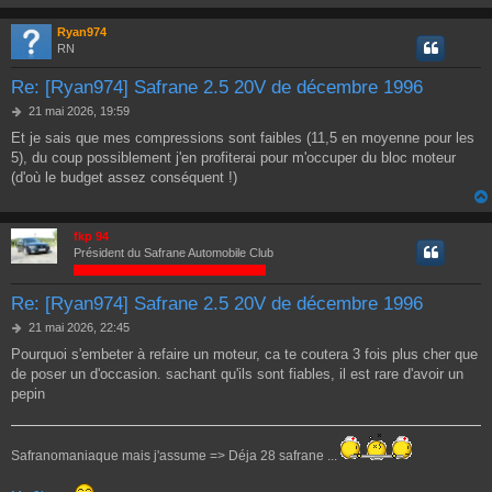
Ryan974
RN
Re: [Ryan974] Safrane 2.5 20V de décembre 1996
M
21 mai 2026, 19:59
e
Et je sais que mes compressions sont faibles (11,5 en moyenne pour les
s
5), du coup possiblement j'en profiterai pour m'occuper du bloc moteur
s
a
(d'où le budget assez conséquent !)
g
e
fkp 94
Président du Safrane Automobile Club
Re: [Ryan974] Safrane 2.5 20V de décembre 1996
M
21 mai 2026, 22:45
e
Pourquoi s'embeter à refaire un moteur, ca te coutera 3 fois plus cher que
s
de poser un d'occasion. sachant qu'ils sont fiables, il est rare d'avoir un
s
a
pepin
g
e
Safranomaniaque mais j'assume => Déja 28 safrane ...