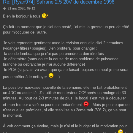
Re: [Ryan974] Safrane 2.5 20V de décembre 1996
M
21 mai 2026, 09:12
e
Bien le bonjour à tous
s
s
a
Ça fait un moment que je n'ai rien posté, j'ai mis la grosse un peu de côté
g
pour m'occuper de l'autre.
e
Je vais reprendre gentiment avec la révision annuelle d'ici 2 semaines
(vidange+filtres+bougies). J'en profiterai pour changer :
-la sonde lambda que je n'ai pas pu prendre la dernière fois
-le débitmètre (sans doute la cause de mon problème de puissance,
branché ou débranché je n'ai aucune différence)
-le PCV (si j'avais vu avant que ça se faisait toujours en neuf je me serai
pas embêter à le nettoyer
)
La possible mauvaise nouvelle de la semaine, elle me fait probablement
un JDC ou assimilé. J'ai utilisé mon testeur CO² après un roulage de 30
minutes. Au bout de 2-3 minutes de plus, le bocal s'est mis à dégueuler
et mon testeur a viré au jaune instantanément
. Mais je pense que ce
n'est que les prémices, si elle stabilise au 2ème trait (80° ?), ça va pour
le moment.
À voir comment ça évolue, mais je n'ai ni le budget ni la motivation pour