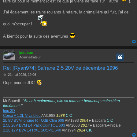
faire ça pour le moment (c'est ce que je viens de faire sur "l'autre"
).
J'ai également les trains roulants à refaire, la crémaillère qui fuit, j'ai de
quoi m'occuper !
À bientôt pour la suite des aventures
jpdubuc
Administrateur
Re: [Ryan974] Safrane 2.5 20V de décembre 1996
M
21 mai 2026, 19:06
e
Oups pour le JDC.
s
s
a
g
Mr Bourvil : "
Ah bah maintenant, elle va marcher beaucoup moins bien
e
forcément !
"
Imp 3D
Corsa A 1,2L Viva bleu
AM1988
1988
CIC
2L 8V BVM longue RT OdB Clim 608
AM1993
2004
►Baccara
CIC
2,5L 20V BVM E4 Pack Cuir TOE 603
AM2000
2017
►Baccara➔Initiale
2,2L 12V BVA E4 RXE SUSPIL 640
AM1994
2024
CIC