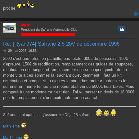
proche
fkp 94
Président du Safrane Automobile Club
Re: [Ryan974] Safrane 2.5 20V de décembre 1996
M
29 mai 2026, 16:53
e
2500 c'est une refection partielle, pas totale. 300€ de poussoirs, 150€
s
d'epreuve, 150€ de rectification, remplacement des guides de soupapes,
s
a
rectification des sieges et remplacement des soupapes, joints etc ca
g
monte vite à ces sommes là. sachant qu'evidemment il faut un kit
e
distribution et pompe. si tu ajoutes la partie bas moteur tu doubles la
somme. en meme temps une moteur etait vendu 6000€ hors taxes. Mais
comparé à une moderne ca n'est rien. J'ai vu passer un devis de 18.000€
pour le remplacement d'une boite auto sur un austral ...
Safranomaniaque mais j'assume => Déja 28 safrane ...
Ma 9ieme
Ma 12ieme