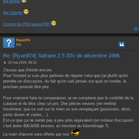
Ma 9ieme
Ma 12ieme
Concert de PRV sauce FKP
Ryan974
RN
Re: [Ryan974] Safrane 2.5 20V de décembre 1996
M
22 mai 2026, 08:31
e
J'avoue que j'hésite encore.
s
Pour l'instant je suis plus partisan de réparer celui que j'ai plutôt qu'en
s
a
prendre un d'occasion, du fait qu'on sait jamais sur quoi on tombe, le
g
prochain pourrait être pire.
e
Pour vraiment faire la comparaison, je ne compterai que le contrôle de la
culasse et du bloc chez un pro. Des pièces neuves j'en mettrai
forcément, que ce soit sur le mien ou son remplaçant (poussoirs, distri,
joints divers et variés,...).
Est-ce que ça ne serait pas à peu près équivalent (un moteur d'occasion
c'est entre 400-600€ environ, en fonction du kilométrage ?)
La main d'œuvre sera offerte par moi