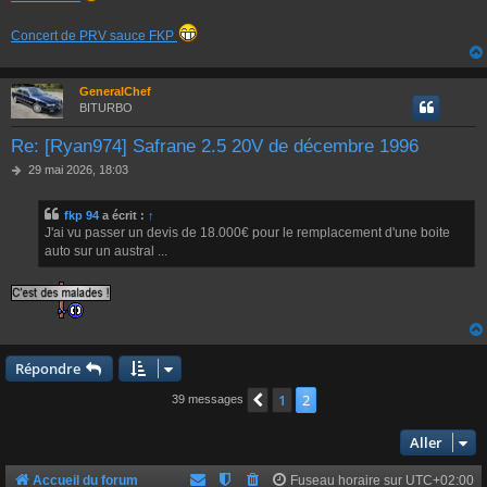
Concert de PRV sauce FKP
GeneralChef
BITURBO
Re: [Ryan974] Safrane 2.5 20V de décembre 1996
M
29 mai 2026, 18:03
e
s
fkp 94
a écrit :
↑
s
J'ai vu passer un devis de 18.000€ pour le remplacement d'une boite
a
g
auto sur un austral ...
e
Répondre
1
2
Précédent
39 messages
Aller
Accueil du forum
Fuseau horaire sur
UTC+02:00