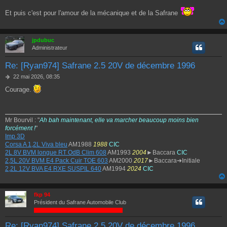
Et puis c'est pour l'amour de la mécanique et de la Safrane
jpdubuc
Administrateur
Re: [Ryan974] Safrane 2.5 20V de décembre 1996
M
22 mai 2026, 08:35
e
Courage.
s
s
a
g
Mr Bourvil : "
Ah bah maintenant, elle va marcher beaucoup moins bien
e
forcément !
"
Imp 3D
Corsa A 1,2L Viva bleu
AM1988
1988
CIC
2L 8V BVM longue RT OdB Clim 608
AM1993
2004
►Baccara
CIC
2,5L 20V BVM E4 Pack Cuir TOE 603
AM2000
2017
►Baccara➔Initiale
2,2L 12V BVA E4 RXE SUSPIL 640
AM1994
2024
CIC
fkp 94
Président du Safrane Automobile Club
Re: [Ryan974] Safrane 2.5 20V de décembre 1996