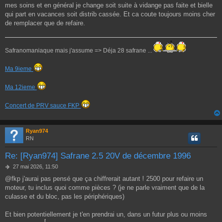
mes soins et en général je change soit suite à vidange pas faite et bielle
qui part en vacances soit distrib cassée. Et ca coute toujours moins cher
de remplacer que de refaire.
Safranomaniaque mais j'assume => Déja 28 safrane ...
Ma 9ieme
Ma 12ieme
Concert de PRV sauce FKP
Ryan974
RN
Re: [Ryan974] Safrane 2.5 20V de décembre 1996
M
27 mai 2026, 11:50
e
@fkp j'aurai pas pensé que ça chiffrerait autant ! 2500 pour refaire un
s
moteur, tu inclus quoi comme pièces ? (je ne parle vraiment que de la
s
a
culasse et du bloc, pas les périphériques)
g
e
Et bien potentiellement je t'en prendrai un, dans un futur plus ou moins