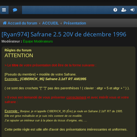
Accueil du forum
ACCUEIL
Présentation
[Ryan974] Safrane 2.5 20V de décembre 1996
Modérateur :
Équipe Modérateurs
Règles du forum
ATTENTION
> Le
titre
de votre présentation doit être de la forme suivante :
[Pseudo du membre] + modèle de votre Safrane.
Exemple :
[CIBERICK_95] Safrane 2.1dT RT AM1995
( ce sont des crochets "[" "]" pas des parenthèses ! ( clavier : altgr + 5 et altgr + ° ) ).
> Il vous est demandé de vous présenter
correctement
et avec intérêt vous et votre
safrane :
Exemple :
Bonjour, je m'appelle CIBERICK_95 (Éric) je roule en Safrane 2.1dT RT de 1995.
Elle est grise métallisée et je suis très content de ce modèle.
J'ai rajouter un intérieur cuir à la place du tissus d'origine, etc, ...
Cette petite règle est utile afin d'avoir des présentations intéressantes et uniformes.