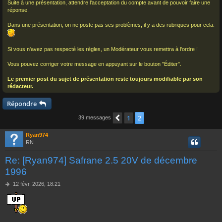
Suite à une présentation, attendre l'acceptation du compte avant de pouvoir faire une
réponse.
Dans une présentation, on ne poste pas ses problèmes, il y a des rubriques pour cela.
Si vous n'avez pas respecté les règles, un Modérateur vous remettra à l'ordre !
Vous pouvez corriger votre message en appuyant sur le bouton "Éditer".
Le premier post du sujet de présentation reste toujours modifiable par son
rédacteur.
Répondre
1
2
Précédent
39 messages
Ryan974
RN
Re: [Ryan974] Safrane 2.5 20V de décembre
1996
M
12 févr. 2026, 18:21
e
s
s
a
g