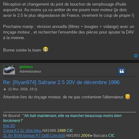
e
Réception et changement du joint de bouchon de remplissage d'huile
aujourd'hui. Au moins ça va arrêter de me pourrir mon moteur (je dois
avoir le 2.5 le plus dégueulasse de France, vivement le coup de propre !)
Prochaine manip : révision annuelle (filtres + bougies + vidange) avec un
rinçage moteur , et rechercher l'ensemble des pièces pour ajouter la DAV
à la mienne.
Bonne soirée la team
jpdubuc
Administrateur
Re: [Ryan974] Safrane 2.5 20V de décembre 1996
M
12 févr. 2026, 19:11
e
Attention lors du rinçage moteur, de ne pas contaminer l'alternateur.
s
s
a
g
Mr Bourvil : "
Ah bah maintenant, elle va marcher beaucoup moins bien
e
forcément !
"
Imp 3D
Corsa A 1,2L Viva bleu
AM1988
1988
CIC
2L 8V BVM longue RT OdB Clim 608
AM1993
2004
►Baccara
CIC