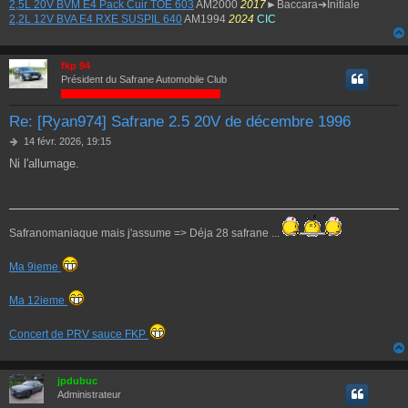
2,5L 20V BVM E4 Pack Cuir TOE 603
AM2000
2017
►Baccara➔Initiale
2,2L 12V BVA E4 RXE SUSPIL 640
AM1994
2024
CIC
fkp 94
Président du Safrane Automobile Club
Re: [Ryan974] Safrane 2.5 20V de décembre 1996
M
14 févr. 2026, 19:15
e
Ni l'allumage.
s
s
a
g
e
Safranomaniaque mais j'assume => Déja 28 safrane ...
Ma 9ieme
Ma 12ieme
Concert de PRV sauce FKP
jpdubuc
Administrateur