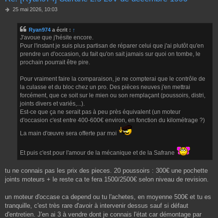
M
25 mai 2026, 10:03
e
s
Ryan974
a écrit :
↑
s
J'avoue que j'hésite encore.
a
g
Pour l'instant je suis plus partisan de réparer celui que j'ai plutôt qu'en
e
prendre un d'occasion, du fait qu'on sait jamais sur quoi on tombe, le
prochain pourrait être pire.
Pour vraiment faire la comparaison, je ne compterai que le contrôle de
la culasse et du bloc chez un pro. Des pièces neuves j'en mettrai
forcément, que ce soit sur le mien ou son remplaçant (poussoirs, distri,
joints divers et variés,...).
Est-ce que ça ne serait pas à peu près équivalent (un moteur
d'occasion c'est entre 400-600€ environ, en fonction du kilométrage ?)
La main d'œuvre sera offerte par moi
Et puis c'est pour l'amour de la mécanique et de la Safrane
tu ne connais pas les prix des pieces. 20 poussoirs : 300€ une pochette
joints moteurs + le reste ca te fera 1500/2500€ selon niveau de revision.
un moteur d'occase ca depend ou tu l'achetes, en moyenne 500€ et tu es
tranquille, c'est très rare d'avoir à intervenir dessus sauf si défaut
d'entretien. J'en ai 3 à vendre dont je connais l'état car démontage par