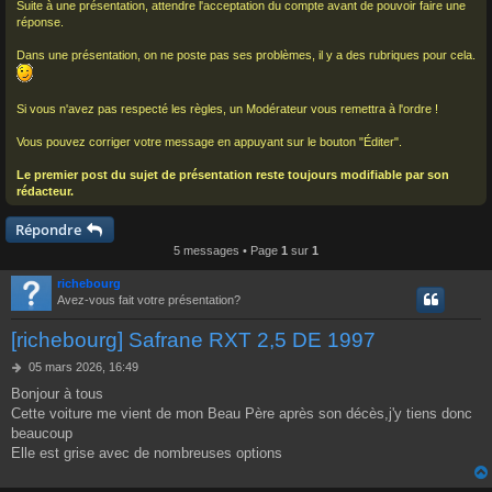
Suite à une présentation, attendre l'acceptation du compte avant de pouvoir faire une
réponse.
Dans une présentation, on ne poste pas ses problèmes, il y a des rubriques pour cela.
Si vous n'avez pas respecté les règles, un Modérateur vous remettra à l'ordre !
Vous pouvez corriger votre message en appuyant sur le bouton "Éditer".
Le premier post du sujet de présentation reste toujours modifiable par son
rédacteur.
Répondre
5 messages • Page
1
sur
1
richebourg
Avez-vous fait votre présentation?
[richebourg] Safrane RXT 2,5 DE 1997
M
05 mars 2026, 16:49
e
Bonjour à tous
s
Cette voiture me vient de mon Beau Père après son décès,j'y tiens donc
s
a
beaucoup
g
Elle est grise avec de nombreuses options
e