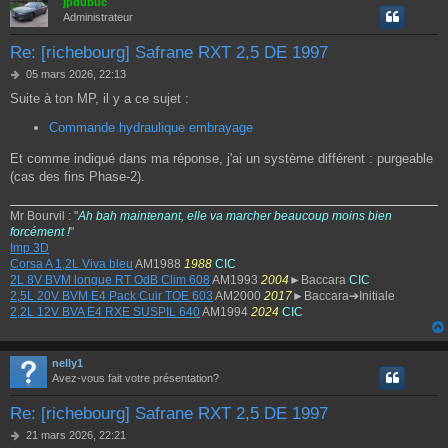
jpdubuc
Administrateur
Re: [richebourg] Safrane RXT 2,5 DE 1997
M
05 mars 2026, 22:13
e
Suite à ton MP, il y a ce sujet :
s
s
Commande hydraulique embrayage
a
g
Et comme indiqué dans ma réponse, j'ai un système différent : purgeable
e
(cas des fins Phase-2).
Mr Bourvil : "
Ah bah maintenant, elle va marcher beaucoup moins bien
forcément !
"
Imp 3D
Corsa A 1,2L Viva bleu
AM1988
1988
CIC
2L 8V BVM longue RT OdB Clim 608
AM1993
2004
►Baccara
CIC
2,5L 20V BVM E4 Pack Cuir TOE 603
AM2000
2017
►Baccara➔Initiale
2,2L 12V BVA E4 RXE SUSPIL 640
AM1994
2024
CIC
nelly1
Avez-vous fait votre présentation?
Re: [richebourg] Safrane RXT 2,5 DE 1997
M
21 mars 2026, 22:21