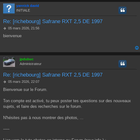
yannick david
INITIALE
Re: [richebourg] Safrane RXT 2,5 DE 1997
M
05 mars 2026, 21:56
e
bienvenue
s
s
a
g
e
jpdubuc
Administrateur
Re: [richebourg] Safrane RXT 2,5 DE 1997
M
05 mars 2026, 22:07
e
Bienvenue sur le Forum.
s
s
a
Ton compte est activé, tu peux poster tes questions sur des nouveaux
g
sujets, et faire des recherches sur le forum.
e
N'hésites pas à nous montrer des photos, ...
-----