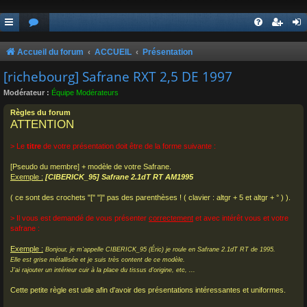
Accueil du forum
ACCUEIL
Présentation
[richebourg] Safrane RXT 2,5 DE 1997
Modérateur :
Équipe Modérateurs
Règles du forum
ATTENTION
> Le
titre
de votre présentation doit être de la forme suivante :
[Pseudo du membre] + modèle de votre Safrane.
Exemple :
[CIBERICK_95] Safrane 2.1dT RT AM1995
( ce sont des crochets "[" "]" pas des parenthèses ! ( clavier : altgr + 5 et altgr + ° ) ).
> Il vous est demandé de vous présenter
correctement
et avec intérêt vous et votre
safrane :
Exemple :
Bonjour, je m'appelle CIBERICK_95 (Éric) je roule en Safrane 2.1dT RT de 1995.
Elle est grise métallisée et je suis très content de ce modèle.
J'ai rajouter un intérieur cuir à la place du tissus d'origine, etc, ...
Cette petite règle est utile afin d'avoir des présentations intéressantes et uniformes.