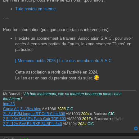
Lien vers le tuto photos en interne au Forum (pour info.) :
Tuto photos en interne.
-----
Pour ton information (pratique pour certaines interventions) :
Il existe un abonnement à travers l'Association S.A.C., pour avoir
accès à certaines parties du Forum, la zone réservée "Tutos" en
particulier.
[ Membres actifs 2026 ] Liste des membres du S.A.C.
Cette association a reprit de l'activité en 2024.
Le lien est en bas du premier post du sujet.
Mr Bourvil : "
Ah bah maintenant, elle va marcher beaucoup moins bien
forcément !
"
Imp 3D
Corsa A 1,2L Viva bleu
AM1988
1988
CIC
2L 8V BVM longue RT OdB Clim 608
AM1993
2004
►Baccara
CIC
2,5L 20V BVM E4 Pack Cuir TOE 603
AM2000
2017
►Baccara➔Initiale
2,2L 12V BVA E4 RXE SUSPIL 640
AM1994
2024
CIC