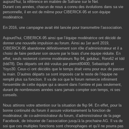
aujourd’hui, la référence en matière de Safrane sur le Net.
Durant ces années, chacun de nous a connu des évolutions dans sa vie
personnelle, il en est de même pour CIBERICK-95 et son équipe
modératrice.
En 2016, une campagne avait été lancée pour transmettre l’association.
Aujourd’hui, CIBERICK-95 ainsi que l’équipe modératrice ont décidé de
donner une nouvelle impulsion au forum. Ainsi au 1er avril 2019,
CIBERICK-95 abandonne définitivement son rôle d’administrateur et il a
choisi de faire perdurer son œuvre par le biais d’une équipe réduite. En
effet, seuls resteront comme modérateurs fkp 94, jpdubuc, Roro62 et tdd
(tdd78). Des départs ont été voulus par pierrot80400, Sebastoph et
Yoyo30. Ceux-ci ont décidés que le temps était venu pour eux de passer
la main. D’autres départs se sont imposés car le reste de l’équipe ne
remplit plus sa fonction. Il va de soi que le forum remercie infiniment
l'ensemble de cette équipe qui a œuvré dans l’ombre et pas seulement,
durant de nombreuses années sans jamais compter son temps, ni ses
conseils.
Nous attirons votre attention sur la situation de fkp 94. En effet, pour la
bonne continuité du forum il assure volontairement la fonction de
modérateur, de co-administrateur du forum, d’administrateur de la page
Facebook, de trésorier de l’association jusqu’à la prochaine AG. Il va de
soi que ces multiples fonctions sont chronophages et qu’il ne pourra pas