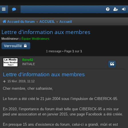
Accueil du forum
ACCUEIL
Accueil
Lettre d'information aux membres
Modérateur :
Équipe Modérateurs
Verrouillé
1 message • Page
1
sur
1
Roro62
INITIALE
Lettre d'information aux membres
M
15 févr. 2019, 11:12
e
Cher membre, cher safraniste,
s
s
a
Le forum a été créé le 21 juin 2004 sous l’impulsion de CIBERICK-95.
g
e
En 2010, l’importance du forum était telle que CIBERICK-95 a mis sur
pied une association et en janvier 2015, une page Facebook a été créée.
En presque 15 ans d’existence du forum, celui-ci a grandi, mûri et est