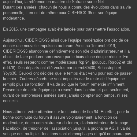
aujourd’hui, la référence en matière de Safrane sur le Net.
Durant ces années, chacun de nous a connu des évolutions dans sa vie
personnelle, il en est de même pour CIBERICK-95 et son équipe
modératrice.
En 2016, une campagne avait été lancée pour transmettre l’association.
Aujourd’hui, CIBERICK-95 ainsi que l’équipe modératrice ont décidé de
donner une nouvelle impulsion au forum. Ainsi au 1er avril 2019,
CIBERICK-95 abandonne définitivement son rôle d’administrateur et il a
choisi de faire perdurer son œuvre par le biais d’une équipe réduite. En
effet, seuls resteront comme modérateurs fkp 94, jpdubuc, Roro62 et tdd
(tdd78). Des départs ont été voulus par pierrot80400, Sebastoph et
Yoyo30. Ceux-ci ont décidés que le temps était venu pour eux de passer
la main. D’autres départs se sont imposés car le reste de l’équipe ne
remplit plus sa fonction. Il va de soi que le forum remercie infiniment
l'ensemble de cette équipe qui a œuvré dans l’ombre et pas seulement,
durant de nombreuses années sans jamais compter son temps, ni ses
conseils.
Nous attirons votre attention sur la situation de fkp 94. En effet, pour la
bonne continuité du forum il assure volontairement la fonction de
modérateur, de co-administrateur du forum, d’administrateur de la page
Facebook, de trésorier de l’association jusqu’à la prochaine AG. Il va de
soi que ces multiples fonctions sont chronophages et qu’il ne pourra pas