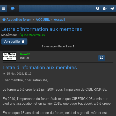
Accueil du forum
ACCUEIL
Accueil
Lettre d'information aux membres
Modérateur :
Équipe Modérateurs
Verrouillé
1 message • Page
1
sur
1
Roro62
INITIALE
Lettre d'information aux membres
M
15 févr. 2019, 11:12
e
Cher membre, cher safraniste,
s
s
a
Le forum a été créé le 21 juin 2004 sous l’impulsion de CIBERICK-95.
g
e
En 2010, l’importance du forum était telle que CIBERICK-95 a mis sur
pied une association et en janvier 2015, une page Facebook a été créée.
En presque 15 ans d’existence du forum, celui-ci a grandi, mûri et est