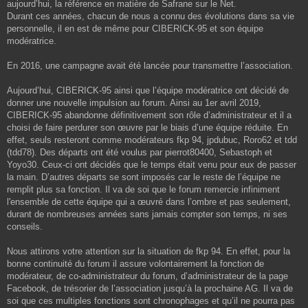
aujourd’hui, la référence en matière de Safrane sur le Net.
Durant ces années, chacun de nous a connu des évolutions dans sa vie
personnelle, il en est de même pour CIBERICK-95 et son équipe
modératrice.
En 2016, une campagne avait été lancée pour transmettre l’association.
Aujourd’hui, CIBERICK-95 ainsi que l’équipe modératrice ont décidé de
donner une nouvelle impulsion au forum. Ainsi au 1er avril 2019,
CIBERICK-95 abandonne définitivement son rôle d’administrateur et il a
choisi de faire perdurer son œuvre par le biais d’une équipe réduite. En
effet, seuls resteront comme modérateurs fkp 94, jpdubuc, Roro62 et tdd
(tdd78). Des départs ont été voulus par pierrot80400, Sebastoph et
Yoyo30. Ceux-ci ont décidés que le temps était venu pour eux de passer
la main. D’autres départs se sont imposés car le reste de l’équipe ne
remplit plus sa fonction. Il va de soi que le forum remercie infiniment
l'ensemble de cette équipe qui a œuvré dans l’ombre et pas seulement,
durant de nombreuses années sans jamais compter son temps, ni ses
conseils.
Nous attirons votre attention sur la situation de fkp 94. En effet, pour la
bonne continuité du forum il assure volontairement la fonction de
modérateur, de co-administrateur du forum, d’administrateur de la page
Facebook, de trésorier de l’association jusqu’à la prochaine AG. Il va de
soi que ces multiples fonctions sont chronophages et qu’il ne pourra pas