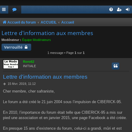
Accueil du forum
ACCUEIL
Accueil
Lettre d'information aux membres
Modérateur :
Équipe Modérateurs
Verrouillé
1 message • Page
1
sur
1
Roro62
INITIALE
Lettre d'information aux membres
M
15 févr. 2019, 11:12
e
Cher membre, cher safraniste,
s
s
a
Le forum a été créé le 21 juin 2004 sous l’impulsion de CIBERICK-95.
g
e
En 2010, l’importance du forum était telle que CIBERICK-95 a mis sur
pied une association et en janvier 2015, une page Facebook a été créée.
En presque 15 ans d’existence du forum, celui-ci a grandi, mûri et est