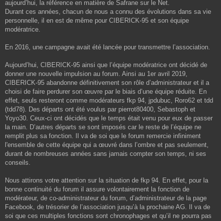
aujourd’hui, la référence en matière de Safrane sur le Net.
Durant ces années, chacun de nous a connu des évolutions dans sa vie
personnelle, il en est de même pour CIBERICK-95 et son équipe
modératrice.
En 2016, une campagne avait été lancée pour transmettre l’association.
Aujourd’hui, CIBERICK-95 ainsi que l’équipe modératrice ont décidé de
donner une nouvelle impulsion au forum. Ainsi au 1er avril 2019,
CIBERICK-95 abandonne définitivement son rôle d’administrateur et il a
choisi de faire perdurer son œuvre par le biais d’une équipe réduite. En
effet, seuls resteront comme modérateurs fkp 94, jpdubuc, Roro62 et tdd
(tdd78). Des départs ont été voulus par pierrot80400, Sebastoph et
Yoyo30. Ceux-ci ont décidés que le temps était venu pour eux de passer
la main. D’autres départs se sont imposés car le reste de l’équipe ne
remplit plus sa fonction. Il va de soi que le forum remercie infiniment
l'ensemble de cette équipe qui a œuvré dans l’ombre et pas seulement,
durant de nombreuses années sans jamais compter son temps, ni ses
conseils.
Nous attirons votre attention sur la situation de fkp 94. En effet, pour la
bonne continuité du forum il assure volontairement la fonction de
modérateur, de co-administrateur du forum, d’administrateur de la page
Facebook, de trésorier de l’association jusqu’à la prochaine AG. Il va de
soi que ces multiples fonctions sont chronophages et qu’il ne pourra pas