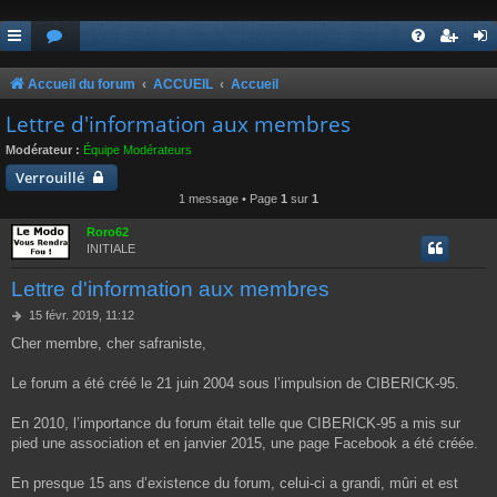
Accueil du forum
ACCUEIL
Accueil
Lettre d'information aux membres
Modérateur :
Équipe Modérateurs
Verrouillé
1 message • Page
1
sur
1
Roro62
INITIALE
Lettre d'information aux membres
M
15 févr. 2019, 11:12
e
Cher membre, cher safraniste,
s
s
a
Le forum a été créé le 21 juin 2004 sous l’impulsion de CIBERICK-95.
g
e
En 2010, l’importance du forum était telle que CIBERICK-95 a mis sur
pied une association et en janvier 2015, une page Facebook a été créée.
En presque 15 ans d’existence du forum, celui-ci a grandi, mûri et est