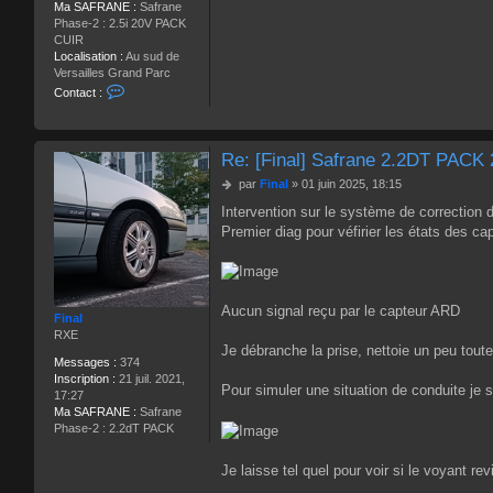
Ma SAFRANE :
Safrane
Phase-2 : 2.5i 20V PACK
CUIR
Localisation :
Au sud de
Versailles Grand Parc
C
Contact :
o
n
t
a
Re: [Final] Safrane 2.2DT PACK
c
M
par
Final
»
01 juin 2025, 18:15
t
e
e
Intervention sur le système de correction d
s
r
Premier diag pour véfirier les états des cap
s
j
a
p
g
d
e
u
b
Aucun signal reçu par le capteur ARD
Final
u
RXE
c
Je débranche la prise, nettoie un peu toute
Messages :
374
Inscription :
21 juil. 2021,
Pour simuler une situation de conduite je s
17:27
Ma SAFRANE :
Safrane
Phase-2 : 2.2dT PACK
Je laisse tel quel pour voir si le voyant r