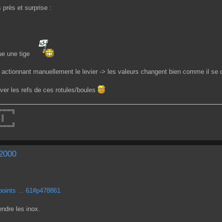
près et surprise :
ue une tige
 actionnant manuellement le levier -> les valeurs changent bien comme il se d
uver les refs de ces rotules/boules
═══╗
.║
═══╝
 2000
oints ... 61#p478861
endre les inox.