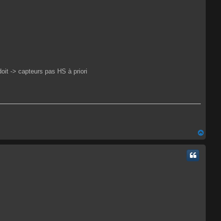
oit -> capteurs pas HS à priori
H
a
u
t