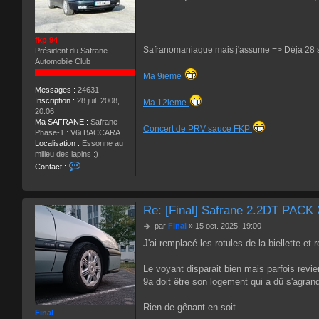
s
a
g
fkp 94
e
Safranomaniaque mais j'assume => Déja 28 s
Président du Safrane
Automobile Club
Ma 9ieme
Messages :
24631
Inscription :
28 juil. 2008,
Ma 12ieme
20:06
Ma SAFRANE :
Safrane
Concert de PRV sauce FKP
Phase-1 : V6i BACCARA
Localisation :
Essonne au
milieu des lapins :)
C
Contact :
o
n
t
a
Re: [Final] Safrane 2.2DT PACK
c
M
par
Final
»
15 oct. 2025, 19:00
t
e
e
J'ai remplacé les rotules de la biellette et 
s
r
s
f
a
Le voyant disparait bien mais parfois revie
k
g
9a doit être son logement qui a dû s'agran
p
e
9
4
Rien de gênant en soit.
Final