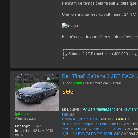
Pendant ce temps cela faisait 2 jours que l
Une fois monté test au voltmètre : 14.4 V, 
Elle n'as pas trop roulé ces 2 dernières se
╔══════════════════════════
║◢ Safrane 2.2DT • pack cuir • 400 000 km ◣
╚══════════════════════════
Re: [Final] Safrane 2.2DT PACK
M
par
jpdubuc
»
02 mars 2025, 14:50
e
s
s
a
g
Mr Bourvil : "
Ah bah maintenant, elle va marc
e
jpdubuc
Imp 3D
Administrateur
Corsa A 1,2L Viva bleu
AM1988
1988
CIC
2L 8V BVM longue RT OdB Clim 608
AM199
Messages :
37471
2,5L 20V BVM E4 Pack Cuir TOE 603
AM200
Inscription :
02 janv. 2013,
2,2L 12V BVA E4 RXE SUSPIL 640
AM1994
00:37