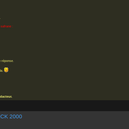
.
 safrane :
e réponse.
la.
dacteur.
PACK 2000