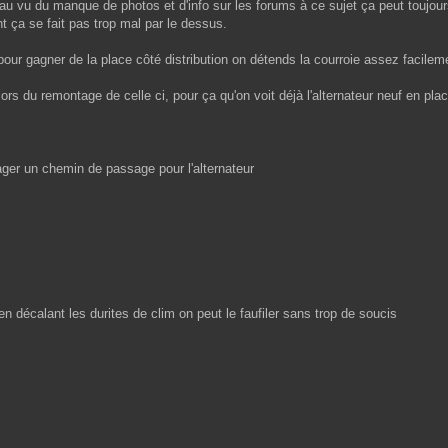
 au vu du manque de photos et d'info sur les forums à ce sujet ça peut toujours 
t ça se fait pas trop mal par le dessus.
pour gagner de la place côté distribution on détends la courroie assez facilemen
rs du remontage de celle ci, pour ça qu'on voit déjà l'alternateur neuf en plac
ager un chemin de passage pour l'alternateur
en décalant les durites de clim on peut le faufiler sans trop de soucis