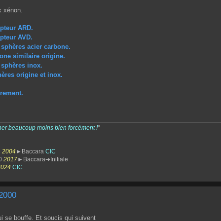
x xénon.
apteur ARD.
apteur AVD.
sphères acier carbone.
one similaire origine.
sphères inox.
ères origine et inox.
urement.
her beaucoup moins bien forcément !
"
3
2004
►Baccara
CIC
0
2017
►Baccara➔Initiale
2024
CIC
 2000
ui se bouffe. Et soucis qui suivent