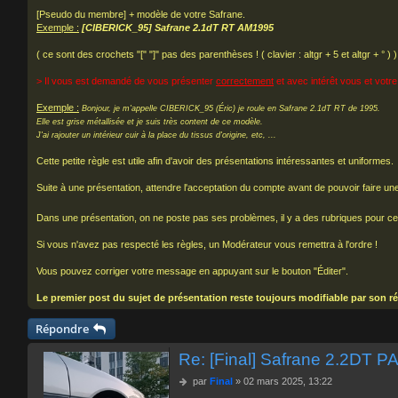
[Pseudo du membre] + modèle de votre Safrane.
Exemple :
[CIBERICK_95] Safrane 2.1dT RT AM1995
( ce sont des crochets "[" "]" pas des parenthèses ! ( clavier : altgr + 5 et altgr + ° ) )
> Il vous est demandé de vous présenter
correctement
et avec intérêt vous et votre
Exemple :
Bonjour, je m'appelle CIBERICK_95 (Éric) je roule en Safrane 2.1dT RT de 1995.
Elle est grise métallisée et je suis très content de ce modèle.
J'ai rajouter un intérieur cuir à la place du tissus d'origine, etc, ...
Cette petite règle est utile afin d'avoir des présentations intéressantes et uniformes.
Suite à une présentation, attendre l'acceptation du compte avant de pouvoir faire un
Dans une présentation, on ne poste pas ses problèmes, il y a des rubriques pour ce
Si vous n'avez pas respecté les règles, un Modérateur vous remettra à l'ordre !
Vous pouvez corriger votre message en appuyant sur le bouton "Éditer".
Le premier post du sujet de présentation reste toujours modifiable par son ré
Répondre
Re: [Final] Safrane 2.2DT 
M
par
Final
»
02 mars 2025, 13:22
e