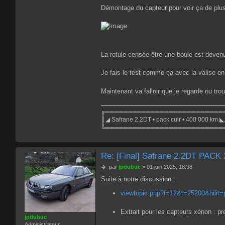
Démontage du capteur pour voir ça de plus 
La rotule censée être une boule est deven
Je fais le test comme ça avec la valise en
Maintenant va falloir que je regarde ou tro
╔══════════════════════════
║◢ Safrane 2.2DT • pack cuir • 400 000 km ◣
╚══════════════════════════
Re: [Final] Safrane 2.2DT PACK
M
par
jpdubuc
»
01 juin 2025, 18:38
e
Suite à notre discussion :
s
s
viewtopic.php?f=12&t=25200&hilit=p
a
g
Extrait pour les capteurs xénon : pr
e
jpdubuc
Administrateur