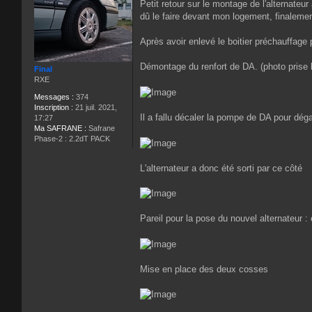
Petit retour sur le montage de l'alternateur
s
dû le faire devant mon logement, finalemen
s
a
g
Après avoir enlevé le boitier préchauffage 
e
Démontage du renfort de DA. (photo prise lo
Final
RXE
Messages :
374
Inscription :
21 juil. 2021,
Il a fallu décaler la pompe de DA pour dég
17:27
Ma SAFRANE :
Safrane
Phase-2 : 2.2dT PACK
L'alternateur a donc été sorti par ce côté
Pareil pour la pose du nouvel alternateur : 
Mise en place des deux cosses