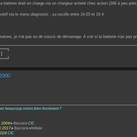
a batterie était en charge via un chargeur acheté chez action (16€ à peu près),
vérif via le menu diagnostic ; ça oscille entre 14.03 et 14.4
maines, je n'ai pas eu de soucis de démarrage. A voir si la batterie n'as pas pr
═══╗
.║
═══╝
 2000
her beaucoup moins bien forcément !
"
3
2004
►Baccara
CIC
0
2017
►Baccara➔Initiale
2024
CIC