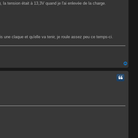
 la tension était à 13,3V quand je l'ai enlevée de la charge.
is une claque et qu'elle va tenir, je roule assez peu ce temps-ci.
H
a
u
t