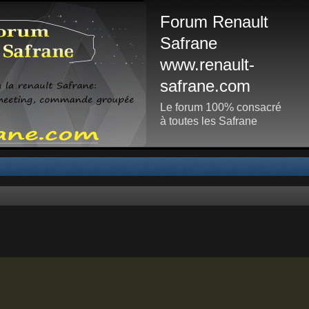
Forum Renault
Safrane
www.renault-
safrane.com
Le forum 100% consacré
à toutes les Safrane