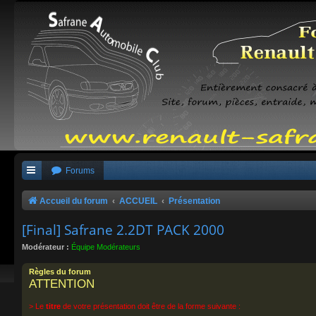
Forums
Accueil du forum
ACCUEIL
Présentation
[Final] Safrane 2.2DT PACK 2000
Modérateur :
Équipe Modérateurs
Règles du forum
ATTENTION
> Le
titre
de votre présentation doit être de la forme suivante :