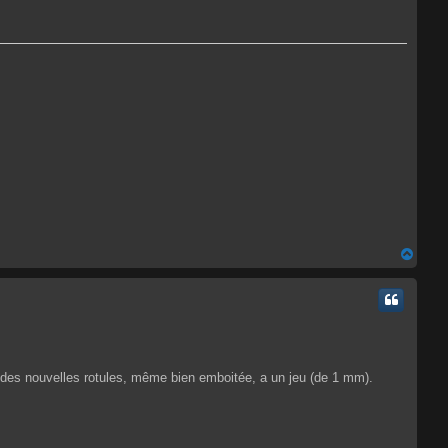
H
a
u
t
une des nouvelles rotules, même bien emboitée, a un jeu (de 1 mm).