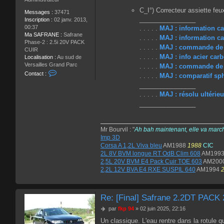
C_I°) Correcteur assiette feu
Messages :
37471
________________
Inscription :
02 janv. 2013,
00:37
. . . . .
MAJ : information c
Ma SAFRANE :
Safrane
. . . . .
MAJ : information c
Phase-2 : 2.5i 20V PACK
. . . . .
MAJ : commande de 
CUIR
. . . . .
MAJ : info acier carb
Localisation :
Au sud de
Versailles Grand Parc
. . . . .
MAJ : commande de 
C
Contact :
. . . . .
MAJ : comparatif sph
o
________________
n
. . . . .
MAJ : résolu ultérie
t
a
________________
c
t
e
Mr Bourvil : "
Ah bah maintenant, elle va marc
r
Imp 3D
j
Corsa A 1,2L Viva bleu
AM1988
1988
CIC
p
2L 8V BVM longue RT OdB Clim 608
AM199
d
2,5L 20V BVM E4 Pack Cuir TOE 603
AM200
u
2,2L 12V BVA E4 RXE SUSPIL 640
AM1994
b
u
c
Re: [Final] Safrane 2.2DT PACK
M
par
fkp 94
»
02 juin 2025, 22:16
e
Un classique. L'eau rentre dans la rotule q
s