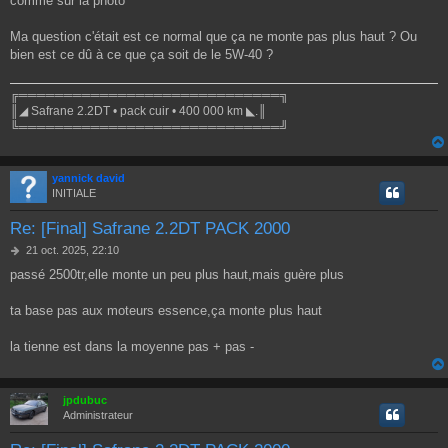
comme sur la photo
Ma question c'était est ce normal que ça ne monte pas plus haut ? Ou
bien est ce dû à ce que ça soit de le 5W-40 ?
╔═════════════════════════════╗
║◢ Safrane 2.2DT • pack cuir • 400 000 km ◣.║
╚═════════════════════════════╝
yannick david
INITIALE
Re: [Final] Safrane 2.2DT PACK 2000
M
21 oct. 2025, 22:10
e
passé 2500tr,elle monte un peu plus haut,mais guère plus
s
s
a
ta base pas aux moteurs essence,ça monte plus haut
g
e
la tienne est dans la moyenne pas + pas -
jpdubuc
Administrateur