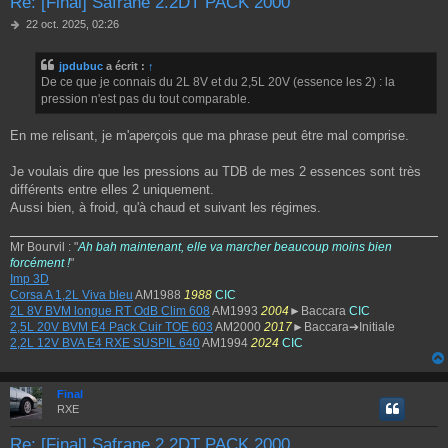
Re: [Final] Safrane 2.2DT PACK 2000
M
22 oct. 2025, 02:26
e
s
jpdubuc
a écrit :
↑
s
De ce que je connais du 2L 8V et du 2,5L 20V (essence les 2) : la
a
g
pression n'est pas du tout comparable.
e
En me relisant, je m'aperçois que ma phrase peut être mal comprise.
Je voulais dire que les pressions au TDB de mes 2 essences sont très
différents entre elles 2 uniquement.
Aussi bien, à froid, qu'à chaud et suivant les régimes.
Mr Bourvil : "
Ah bah maintenant, elle va marcher beaucoup moins bien
forcément !
"
Imp 3D
Corsa A 1,2L Viva bleu
AM1988
1988
CIC
2L 8V BVM longue RT OdB Clim 608
AM1993
2004
►Baccara
CIC
2,5L 20V BVM E4 Pack Cuir TOE 603
AM2000
2017
►Baccara➔Initiale
2,2L 12V BVA E4 RXE SUSPIL 640
AM1994
2024
CIC
Final
RXE
Re: [Final] Safrane 2.2DT PACK 2000