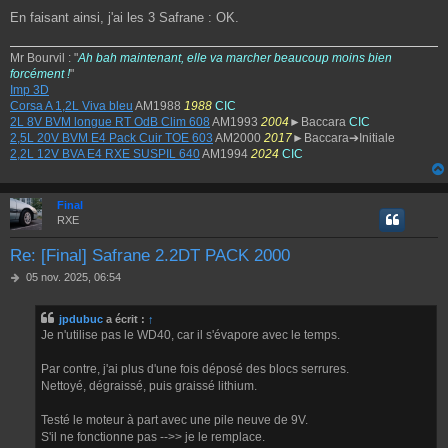
En faisant ainsi, j'ai les 3 Safrane : OK.
Mr Bourvil : "
Ah bah maintenant, elle va marcher beaucoup moins bien
forcément !
"
Imp 3D
Corsa A 1,2L Viva bleu
AM1988
1988
CIC
2L 8V BVM longue RT OdB Clim 608
AM1993
2004
►Baccara
CIC
2,5L 20V BVM E4 Pack Cuir TOE 603
AM2000
2017
►Baccara➔Initiale
2,2L 12V BVA E4 RXE SUSPIL 640
AM1994
2024
CIC
Final
RXE
Re: [Final] Safrane 2.2DT PACK 2000
M
05 nov. 2025, 06:54
e
s
jpdubuc
a écrit :
↑
s
Je n'utilise pas le WD40, car il s'évapore avec le temps.
a
g
e
Par contre, j'ai plus d'une fois déposé des blocs serrures.
Nettoyé, dégraissé, puis graissé lithium.
Testé le moteur à part avec une pile neuve de 9V.
S'il ne fonctionne pas -->> je le remplace.