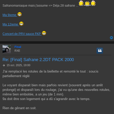
e
Safranomaniaque mais j'assume => Déja 28 safrane ...
Ma 9ieme
Ma 12ieme
Concert de PRV sauce FKP
Final
RXE
Re: [Final] Safrane 2.2DT PACK 2000
M
15 oct. 2025, 19:00
e
J'ai remplacé les rotules de la biellette et remonté le tout : soucis
s
partiellement réglé
s
a
g
Le voyant disparait bien mais parfois revient (souvent après un arrêt
e
prolongé) et disparaît lors du roulage, j'ai vu qu'une des nouvelles rotules,
même bien emboitée, a un jeu (de 1 mm).
9a doit être son logement qui a dû s'agrandir avec le temps.
Rien de gênant en soit.