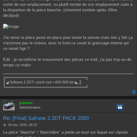
sortie de son emplacement, ou plutôt tombé de son emplacement suite à
la disparition de la pièce blanche. (sûrement tombée après d'être
déclipsé)
J'ai remis la pièce jaune en place pour tester la serrure mais rien y fait ça
n'actionne pas le moteur, avec le froid ce serait le graissage interne qui
ce serait figé ?
Edit : je reconfirme le mouvement des pièces ce midi, j'ai pas trop eu de
temps ce matin
╔═════════════════════════════╗
║◢ Safrane 2.2DT • pack cuir • 400 000 km ◣.║
╚═════════════════════════════╝
jpdubuc
Administrateur
Re: [Final] Safrane 2.2DT PACK 2000
M
04 nov. 2025, 09:23
e
La pièce "blanche" / 'blanchâtre" a perdu un bout sur lequel est clipsée
s