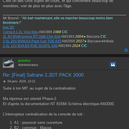
C'est un des Gros sujets en cours, et qui concernent beaucoup de
s
membres, voir de plus en plus avec l'âge.
s
a
g
Mr Bourvil : "
Ah bah maintenant, elle va marcher beaucoup moins bien
e
forcément !
"
Imp 3D
Corsa A 1,2L Viva bleu
AM1988
1988
CIC
2L 8V BVM longue RT OdB Clim 608
AM1993
2004
►Baccara
CIC
2,5L 20V BVM E4 Pack Cuir TOE 603
AM2000
2017
►Baccara➔Initiale
2,2L 12V BVA E4 RXE SUSPIL 640
AM1994
2024
CIC
jpdubuc
Administrateur
Re: [Final] Safrane 2.2DT PACK 2000
M
04 janv. 2026, 10:21
e
Suite à ton MP, au sujet de la centralisation.
s
s
a
Ma réponse est orienté Phase-2.
g
Et d'après la documentation NT 8158A Schéma électrique AM2000.
e
L'interrupteur centralisation de la console de toit :
A1 : poussoir sens ouverture.
B2 : commun : Masse.