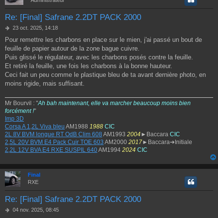
Administrateur
Re: [Final] Safrane 2.2DT PACK 2000
M
23 oct. 2025, 14:18
e
Pour remettre les charbons en place sur le mien, j'ai passé un bout de
s
feuille de papier autour de la zone bague cuivre.
s
a
Puis glissé le régulateur, avec les charbons posés contre la feuille.
g
Et retiré la feuille, une fois les charbons à la bonne hauteur.
e
Ceci fait un peu comme le plastique bleu de ta avant dernière photo, en
moins rigide, mais suffisant.
Mr Bourvil : "
Ah bah maintenant, elle va marcher beaucoup moins bien
forcément !
"
Imp 3D
Corsa A 1,2L Viva bleu
AM1988
1988
CIC
2L 8V BVM longue RT OdB Clim 608
AM1993
2004
►Baccara
CIC
2,5L 20V BVM E4 Pack Cuir TOE 603
AM2000
2017
►Baccara➔Initiale
2,2L 12V BVA E4 RXE SUSPIL 640
AM1994
2024
CIC
Final
RXE
Re: [Final] Safrane 2.2DT PACK 2000
M
04 nov. 2025, 08:45
e