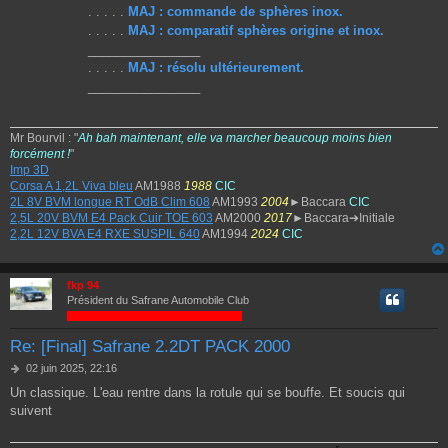
. . . . .
MAJ : commande de sphères inox.
. . . . .
MAJ : comparatif sphères origine et inox.
________________
. . . . .
MAJ : résolu ultérieurement.
________________
Mr Bourvil : "
Ah bah maintenant, elle va marcher beaucoup moins bien
forcément !
"
Imp 3D
Corsa A 1,2L Viva bleu
AM1988
1988
CIC
2L 8V BVM longue RT OdB Clim 608
AM1993
2004
►Baccara
CIC
2,5L 20V BVM E4 Pack Cuir TOE 603
AM2000
2017
►Baccara➔Initiale
2,2L 12V BVA E4 RXE SUSPIL 640
AM1994
2024
CIC
fkp 94
Président du Safrane Automobile Club
Re: [Final] Safrane 2.2DT PACK 2000
M
02 juin 2025, 22:16
e
Un classique. L'eau rentre dans la rotule qui se bouffe. Et soucis qui
s
suivent
s
a
g