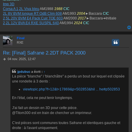
Imp 3D
Corsa A 1,2L Viva bleu
AM1988
1988
CIC
2L 8V BVM longue RT OdB Clim 608
AM1993
2004
►Baccara
CIC
2,5L 20V BVM E4 Pack Cuir TOE 603
AM2000
2017
►Baccara➔Initiale
2,2L 12V BVA E4 RXE SUSPIL 640
AM1994
2024
CIC
Final
RXE
Re: [Final] Safrane 2.2DT PACK 2000
M
04 nov. 2025, 12:47
e
s
jpdubuc
a écrit :
↑
s
La pièce "blanche" / 'blanchâtre" a perdu un bout sur lequel est clipsée
a
g
une rondelle à 3 dents :
e
viewtopic.php?f=12&t=17869&p=502853&hil ... he#p502853
En l'état, cela ne peut tenir longtemps.
J'ai fait un dessin en 3D pour cette pièce.
@Titom300 est en train de chercher un imprimeur.
C'est pièces sont communes toutes Safrane et identiques gauche et
droite : à l'avant uniquement.