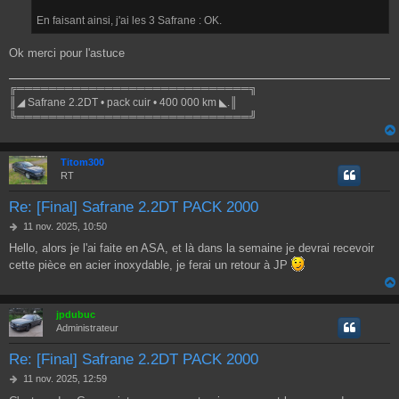
En faisant ainsi, j'ai les 3 Safrane : OK.
Ok merci pour l'astuce
╔═════════════════════════════╗
║◢ Safrane 2.2DT • pack cuir • 400 000 km ◣.║
╚═════════════════════════════╝
Titom300
RT
Re: [Final] Safrane 2.2DT PACK 2000
M
11 nov. 2025, 10:50
e
Hello, alors je l'ai faite en ASA, et là dans la semaine je devrai recevoir
s
cette pièce en acier inoxydable, je ferai un retour à JP
s
a
g
e
jpdubuc
Administrateur
Re: [Final] Safrane 2.2DT PACK 2000
M
11 nov. 2025, 12:59
e