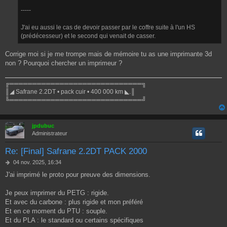
-----
J'ai eu aussi le cas de devoir passer par le coffre suite à l'un HS
(prédécesseur) et le second qui venait de casser.
Corrige moi si je me trompe mais de mémoire tu as une imprimante 3d
non ? Pourquoi chercher un imprimeur ?
╔═════════════════════════════╗
║◢ Safrane 2.2DT • pack cuir • 400 000 km ◣.║
╚═════════════════════════════╝
jpdubuc
Administrateur
Re: [Final] Safrane 2.2DT PACK 2000
M
04 nov. 2025, 16:34
e
J'ai imprimé le proto pour preuve des dimensions.
s
s
a
Je peux imprimer du PETG : rigide.
g
Et avec du carbone : plus rigide et mon préféré
e
Et en ce moment du PTU : souple.
Et du PLA : le standard ou certains spécifiques