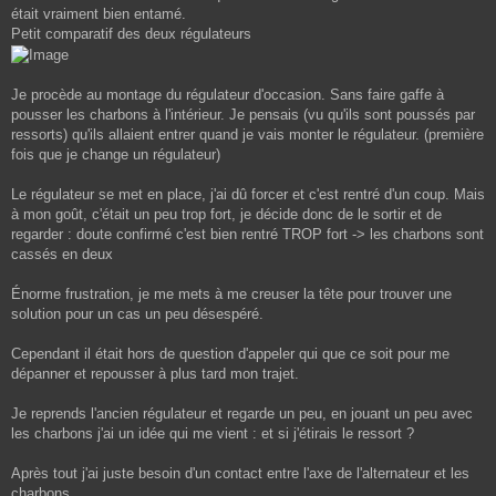
était vraiment bien entamé.
Petit comparatif des deux régulateurs
Je procède au montage du régulateur d'occasion. Sans faire gaffe à
pousser les charbons à l'intérieur. Je pensais (vu qu'ils sont poussés par
ressorts) qu'ils allaient entrer quand je vais monter le régulateur. (première
fois que je change un régulateur)
Le régulateur se met en place, j'ai dû forcer et c'est rentré d'un coup. Mais
à mon goût, c'était un peu trop fort, je décide donc de le sortir et de
regarder : doute confirmé c'est bien rentré TROP fort -> les charbons sont
cassés en deux
Énorme frustration, je me mets à me creuser la tête pour trouver une
solution pour un cas un peu désespéré.
Cependant il était hors de question d'appeler qui que ce soit pour me
dépanner et repousser à plus tard mon trajet.
Je reprends l'ancien régulateur et regarde un peu, en jouant un peu avec
les charbons j'ai un idée qui me vient : et si j'étirais le ressort ?
Après tout j'ai juste besoin d'un contact entre l'axe de l'alternateur et les
charbons.