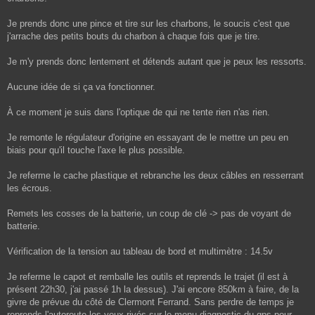
Je prends donc une pince et tire sur les charbons, le soucis c'est que
j'arrache des petits bouts du charbon à chaque fois que je tire.
Je m'y prends donc lentement et détends autant que je peux les ressorts.
Aucune idée de si ça va fonctionner.
À ce moment je suis dans l'optique de qui ne tente rien n'as rien.
Je remonte le régulateur d'origine en essayant de le mettre un peu en
biais pour qu'il touche l'axe le plus possible.
Je referme le cache plastique et rebranche les deux câbles en resserrant
les écrous.
Remets les cosses de la batterie, un coup de clé -> pas de voyant de
batterie.
Vérification de la tension au tableau de bord et multimètre : 14.5v
Je referme le capot et remballe les outils et reprends le trajet (il est à
présent 22h30, j'ai passé 1h la dessus). J'ai encore 850km à faire, de la
givre de prévue du côté de Clermont Ferrand. Sans perdre de temps je
reprends l'autoroute les yeux rivés sur le menu diagnostic du gps pour