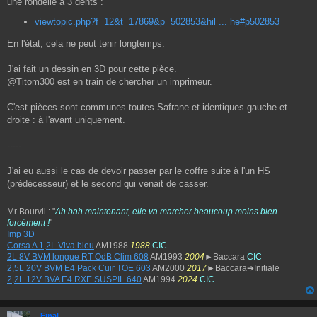
une rondelle à 3 dents :
s
a
viewtopic.php?f=12&t=17869&p=502853&hil ... he#p502853
g
e
En l'état, cela ne peut tenir longtemps.
J'ai fait un dessin en 3D pour cette pièce.
@Titom300 est en train de chercher un imprimeur.
C'est pièces sont communes toutes Safrane et identiques gauche et
droite : à l'avant uniquement.
-----
J'ai eu aussi le cas de devoir passer par le coffre suite à l'un HS
(prédécesseur) et le second qui venait de casser.
Mr Bourvil : "
Ah bah maintenant, elle va marcher beaucoup moins bien
forcément !
"
Imp 3D
Corsa A 1,2L Viva bleu
AM1988
1988
CIC
2L 8V BVM longue RT OdB Clim 608
AM1993
2004
►Baccara
CIC
2,5L 20V BVM E4 Pack Cuir TOE 603
AM2000
2017
►Baccara➔Initiale
2,2L 12V BVA E4 RXE SUSPIL 640
AM1994
2024
CIC
Final