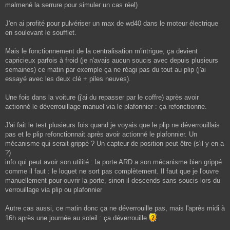
malmené la serrure pour simuler un cas réel)
J'en ai profité pour pulvériser un max de wd40 dans le moteur électrique
en soulevant le soufflet.
Mais le fonctionnement de la centralisation m'intrigue, ça devient
capricieux parfois à froid (je n'avais aucun soucis avec depuis plusieurs
semaines) ce matin par exemple ça ne réagi pas du tout au plip (j'ai
essayé avec les deux clé + piles neuves).
Une fois dans la voiture (j'ai du repasser par le coffre) après avoir
actionné le déverrouillage manuel via le plafonnier : ça refonctionne.
J'ai fait le test plusieurs fois quand je voyais que le plip ne déverrouillais
pas et le plip refonctionnait après avoir actionné le plafonnier. Un
mécanisme qui serait grippé ? Un capteur de position peut être (s'il y en a
?)
info qui peut avoir son utilité : la porte ARD a son mécanisme bien grippé
comme il faut : le loquet ne sort pas complètement. Il faut que je l'ouvre
manuellement pour ouvrir la porte, sinon il descends sans soucis lors du
verrouillage via plip ou plafonnier
Autre cas aussi, ce matin donc ça ne déverrouille pas, mais l'après midi à
16h après une journée au soleil : ça déverrouille