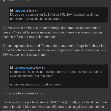
21 oct. 2025, 07:03
e
s
jpdubuc
a écrit :
↑
s
De ce que je connais du 2L 8V et du 2,5L 20V (essence les 2) : la
a
g
pression n'est pas du tout comparable.
e
Ça me porte à croire que le paramétrage du compteur (concernant la
press. d'huile) et la sonde ne sont pas spécifiques à une motorisation
mais le même sur toutes les versions.
Ce qui expliquerait cette différence de mouvement d'aiguille à chaud lors
d'une franche accélération. La seule comparaison que j'ai c'est avec le V6
24V vu que j'en ai essayé une.
yannick david
a écrit :
↑
ta pression d'huile est normal pour un 2.2dT chaud a 2000,2200tr,j'ai
exactement pareil sur la mienne
un peu en dessous du quart au ralenti
Et lorsque tu accélère fort ?
Parce que sur la photo je suis a 1100tr/min (à froid), et à chaud c'est que
quand je suis à bloc au niveau accélérateur que l'aiguille se positionner