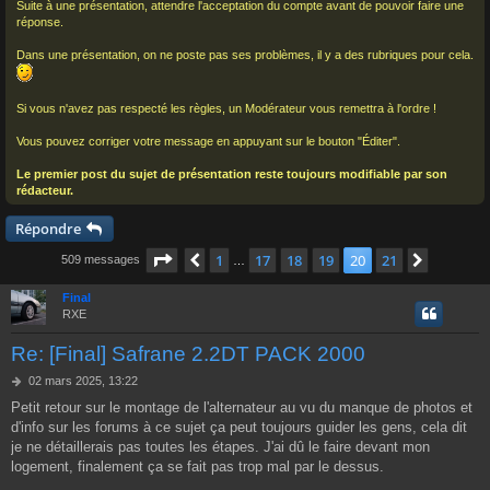
Suite à une présentation, attendre l'acceptation du compte avant de pouvoir faire une
réponse.
Dans une présentation, on ne poste pas ses problèmes, il y a des rubriques pour cela.
Si vous n'avez pas respecté les règles, un Modérateur vous remettra à l'ordre !
Vous pouvez corriger votre message en appuyant sur le bouton "Éditer".
Le premier post du sujet de présentation reste toujours modifiable par son
rédacteur.
Répondre
Page
20
sur
21
1
17
18
19
20
21
Précédent
Suivant
509 messages
…
Final
RXE
Re: [Final] Safrane 2.2DT PACK 2000
M
02 mars 2025, 13:22
e
Petit retour sur le montage de l'alternateur au vu du manque de photos et
s
d'info sur les forums à ce sujet ça peut toujours guider les gens, cela dit
s
a
je ne détaillerais pas toutes les étapes. J'ai dû le faire devant mon
g
logement, finalement ça se fait pas trop mal par le dessus.
e