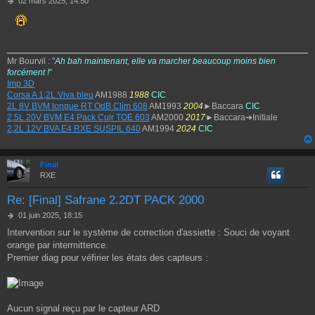
02 mars 2025, 14:50
e
s
s
a
g
Mr Bourvil : "
Ah bah maintenant, elle va marcher beaucoup moins bien
e
forcément !
"
Imp 3D
Corsa A 1,2L Viva bleu
AM1988
1988
CIC
2L 8V BVM longue RT OdB Clim 608
AM1993
2004
►Baccara
CIC
2,5L 20V BVM E4 Pack Cuir TOE 603
AM2000
2017
►Baccara➔Initiale
2,2L 12V BVA E4 RXE SUSPIL 640
AM1994
2024
CIC
Final
RXE
Re: [Final] Safrane 2.2DT PACK 2000
M
01 juin 2025, 18:15
e
Intervention sur le système de correction d'assiette : Souci de voyant
s
orange par intermittence.
s
a
Premier diag pour véfirier les états des capteurs :
g
e
Aucun signal reçu par le capteur ARD