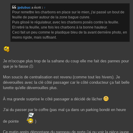
s
jpdubuc
a écrit :
↑
s
Pour remettre les charbons en place sur le mien, j'ai passé un bout de
a
g
feuille de papier autour de la zone bague cuivre.
e
Puis glissé le régulateur, avec les charbons posés contre la feuille.
Et retiré la feuille, une fois les charbons à la bonne hauteur.
Ceci fait un peu comme le plastique bleu de ta avant dernière photo, en
moins rigide, mais suffisant.
Je m'occupe plus trop de la safrane du coup elle me fait des pannes pour
que je le fasse 🫠
Mon soucis de centralisation est revenu (comme tout les hivers). Je
déverouilles avec la clé côté passager car le côté conducteur ça fait belle
lurette qu'elle déverrouilles plus.
À ma grande surprise le côté passager a décidé de lâcher
J'ai du passer par le coffre (pas mal ça dans un parking bondé en heure
de pointe
)
Ce matin après démontage du panneau de porte j'ai pu voir la pièce jaune