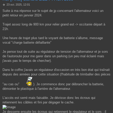
M
23 oct. 2025, 12:01
e
Suite à ma réponse sur le sujet de jp concernant l'alternateur voici un
s
petit retour en janvier 2024.
s
a
g
Trajet assez long de 900 km pour relier grand est -> occitanie départ à
e
21h.
Une heure de trajet plus tard le voyant de batterie s'allume, message
vocal "charge batterie défaillante"
Je pense tout de suite au régulateur de tension de l'alternateur et je sors
de l'autoroute pour me garer dans un parking (un peu mal éclairé mais
j'avais pas le temps de chercher).
Dans le coffre j'avais un régulateur d'occasion en très bon état qui traînait
depuis des années pour cette situation (l'habitude de trimballer des pièces
"au cas ou"
). Je commence donc par débrancher la batterie,
démonter le plastique à l'arrière de l'alternateur.
L'accès est serré mais faisable. Je dévisse donc les écrous qui
retiennent les câbles et fini par dégager le cache.
Je desserre ensuite les écrous qui retiennent le régulateur et le sors : il