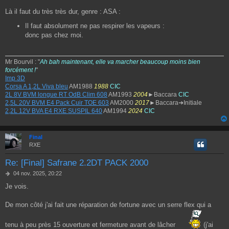
Là il faut du très très dur, genre : ASA :
Il faut absolument ne pas respirer les vapeurs :
donc pas chez moi.
Mr Bourvil : "
Ah bah maintenant, elle va marcher beaucoup moins bien
forcément !
"
Imp 3D
Corsa A 1,2L Viva bleu
AM1988
1988
CIC
2L 8V BVM longue RT OdB Clim 608
AM1993
2004
►Baccara
CIC
2,5L 20V BVM E4 Pack Cuir TOE 603
AM2000
2017
►Baccara➔Initiale
2,2L 12V BVA E4 RXE SUSPIL 640
AM1994
2024
CIC
Final
RXE
Re: [Final] Safrane 2.2DT PACK 2000
M
04 nov. 2025, 20:22
e
Je vois.
s
s
a
De mon côté j'ai fait une réparation de fortune avec un serre flex qui a
g
e
tenu à peu près 15 ouverture et fermeture avant de lâcher
(j'ai