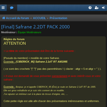
Accueil du forum
ACCUEIL
Présentation
[Final] Safrane 2.2DT PACK 2000
Modérateur :
Équipe Modérateurs
Règles du forum
ATTENTION
> Le
titre
de votre présentation doit être de la forme suivante :
[Pseudo du membre] + modèle de votre Safrane.
Exemple :
[CIBERICK_95] Safrane 2.1dT RT AM1995
( ce sont des crochets "[" "]" pas des parenthèses ! ( clavier : altgr + 5 et altgr + ° ) ).
> Il vous est demandé de vous présenter
correctement
et avec intérêt vous et votre
safrane :
Exemple :
Bonjour, je m'appelle CIBERICK_95 (Éric) je roule en Safrane 2.1dT RT de 1995.
Elle est grise métallisée et je suis très content de ce modèle.
J'ai rajouter un intérieur cuir à la place du tissus d'origine, etc, ...
Cette petite règle est utile afin d'avoir des présentations intéressantes et uniformes.