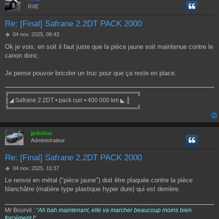
RXE
Re: [Final] Safrane 2.2DT PACK 2000
M
04 nov. 2025, 09:43
e
Ok je vois, en soit il faut juste que la pièce jaune soit maintenue contre le
s
canon donc.
s
a
g
Je pense pouvoir bricoler un truc pour que ça reste en place.
e
╔═════════════════════════════╗
║◢ Safrane 2.2DT • pack cuir • 400 000 km ◣.║
╚═════════════════════════════╝
jpdubuc
Administrateur
Re: [Final] Safrane 2.2DT PACK 2000
M
04 nov. 2025, 10:37
e
Le renvoi en métal ("pièce jaune") doit être plaquée contre la pièce
s
blanchâtre (matière type plastique hyper dure) qui est derrière.
s
a
g
Mr Bourvil : "
Ah bah maintenant, elle va marcher beaucoup moins bien
e
forcément !
"