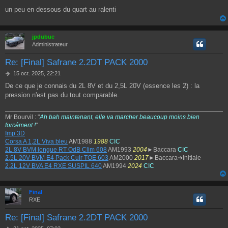
g
un peu en dessous du quart au ralenti
e
jpdubuc
Administrateur
Re: [Final] Safrane 2.2DT PACK 2000
M
15 oct. 2025, 22:21
e
De ce que je connais du 2L 8V et du 2,5L 20V (essence les 2) : la
s
pression n'est pas du tout comparable.
s
a
g
Mr Bourvil : "
Ah bah maintenant, elle va marcher beaucoup moins bien
e
forcément !
"
Imp 3D
Corsa A 1,2L Viva bleu
AM1988
1988
CIC
2L 8V BVM longue RT OdB Clim 608
AM1993
2004
►Baccara
CIC
2,5L 20V BVM E4 Pack Cuir TOE 603
AM2000
2017
►Baccara➔Initiale
2,2L 12V BVA E4 RXE SUSPIL 640
AM1994
2024
CIC
Final
RXE
Re: [Final] Safrane 2.2DT PACK 2000
M