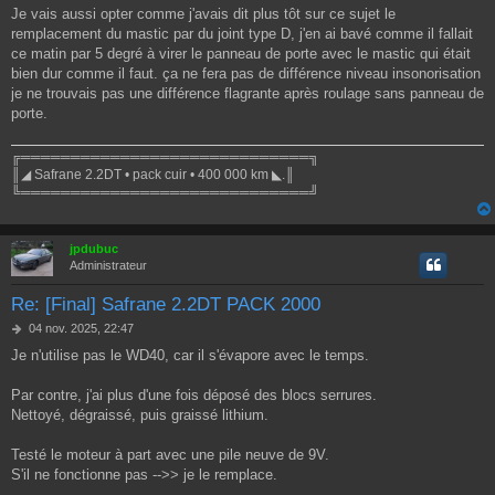
Je vais aussi opter comme j'avais dit plus tôt sur ce sujet le
remplacement du mastic par du joint type D, j'en ai bavé comme il fallait
ce matin par 5 degré à virer le panneau de porte avec le mastic qui était
bien dur comme il faut. ça ne fera pas de différence niveau insonorisation
je ne trouvais pas une différence flagrante après roulage sans panneau de
porte.
╔═════════════════════════════╗
║◢ Safrane 2.2DT • pack cuir • 400 000 km ◣.║
╚═════════════════════════════╝
jpdubuc
Administrateur
Re: [Final] Safrane 2.2DT PACK 2000
M
04 nov. 2025, 22:47
e
Je n'utilise pas le WD40, car il s'évapore avec le temps.
s
s
a
Par contre, j'ai plus d'une fois déposé des blocs serrures.
g
Nettoyé, dégraissé, puis graissé lithium.
e
Testé le moteur à part avec une pile neuve de 9V.
S'il ne fonctionne pas -->> je le remplace.