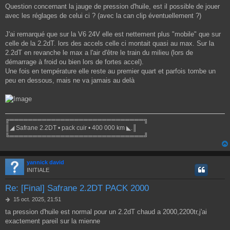
Question concernant la jauge de pression d'huile, est il possible de jouer
avec les réglages de celui ci ? (avec la can clip éventuellement ?)
J'ai remarqué que sur la V6 24V elle est nettement plus "mobile" que sur
celle de la 2.2dT. lors des accels celle ci montait quasi au max. Sur la
2.2dT en revanche le max a l'air d'être le train du milieu (lors de
démarrage à froid ou bien lors de fortes accel).
Une fois en température elle reste au premier quart et parfois tombe un
peu en dessous, mais ne va jamais au delà
╔═════════════════════════════╗
║◢ Safrane 2.2DT • pack cuir • 400 000 km ◣.║
╚═════════════════════════════╝
yannick david
INITIALE
Re: [Final] Safrane 2.2DT PACK 2000
M
15 oct. 2025, 21:51
e
ta pression d'huile est normal pour un 2.2dT chaud a 2000,2200tr,j'ai
s
exactement pareil sur la mienne
s
a