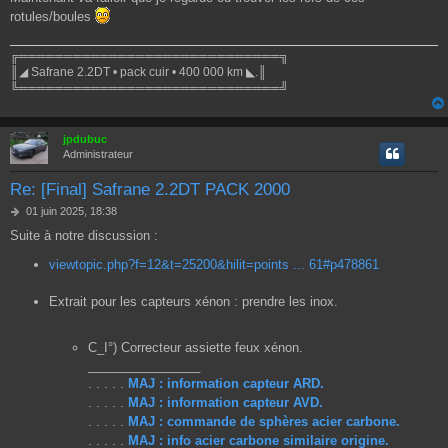
rotules/boules
╔═════════════════════════════╗
║◢ Safrane 2.2DT • pack cuir • 400 000 km ◣.║
╚═════════════════════════════╝
jpdubuc
Administrateur
Re: [Final] Safrane 2.2DT PACK 2000
M
01 juin 2025, 18:38
e
Suite à notre discussion :
s
s
viewtopic.php?f=12&t=25200&hilit=points ... 61#p478861
a
g
Extrait pour les capteurs xénon : prendre les inox.
e
C_I°) Correcteur assiette feux xénon.
________________
. . . . .
MAJ : information capteur ARD.
. . . . .
MAJ : information capteur AVD.
. . . . .
MAJ : commande de sphères acier carbone.
. . . . .
MAJ : info acier carbone similaire origine.