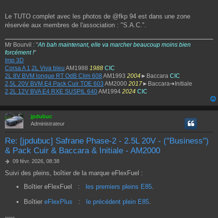
Le TUTO complet avec les photos de @fkp 94 est dans une zone
réservée aux membres de l'association : "S.A.C.".
Mr Bourvil : "
Ah bah maintenant, elle va marcher beaucoup moins bien
forcément !
"
Imp 3D
Corsa A 1,2L Viva bleu
AM1988
1988
CIC
2L 8V BVM longue RT OdB Clim 608
AM1993
2004
►Baccara
CIC
2,5L 20V BVM E4 Pack Cuir TOE 603
AM2000
2017
►Baccara➔Initiale
2,2L 12V BVA E4 RXE SUSPIL 640
AM1994
2024
CIC
jpdubuc
Administrateur
Re: [jpdubuc] Safrane Phase-2 - 2.5L 20V - ("Business")
& Pack Cuir & Baccara & Initiale - AM2000
M
09 févr. 2026, 08:38
e
Suivi des pleins, boîtier de la marque eFlexFuel :
s
s
Boîtier eFlexFuel
:
les premiers pleins E85
.
a
g
Boîtier
eFlexPlus
:
le précédent plein E85
.
e
-----