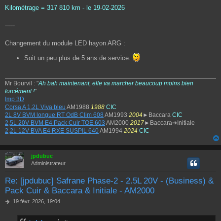
Kilométrage = 317 810 km - le 19-02-2026
-----
Changement du module LED hayon ARG :
Soit un peu plus de 5 ans de service.
Mr Bourvil : "
Ah bah maintenant, elle va marcher beaucoup moins bien
forcément !
"
Imp 3D
Corsa A 1,2L Viva bleu
AM1988
1988
CIC
2L 8V BVM longue RT OdB Clim 608
AM1993
2004
►Baccara
CIC
2,5L 20V BVM E4 Pack Cuir TOE 603
AM2000
2017
►Baccara➔Initiale
2,2L 12V BVA E4 RXE SUSPIL 640
AM1994
2024
CIC
jpdubuc
Administrateur
Re: [jpdubuc] Safrane Phase-2 - 2.5L 20V - (Business) &
Pack Cuir & Baccara & Initiale - AM2000
M
19 févr. 2026, 19:04
e
s