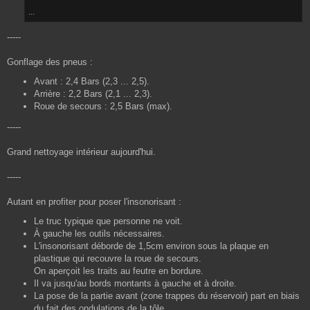
...
-----
Gonflage des pneus :
Avant : 2,4 Bars (2,3 ... 2,5).
Arrière : 2,2 Bars (2,1 ... 2,3).
Roue de secours : 2,5 Bars (max).
-----
Grand nettoyage intérieur aujourd'hui.
-----
Autant en profiter pour poser l'insonorisant :
Le truc typique que personne ne voit.
À gauche les outils nécessaires.
L'insonorisant déborde de 1,5cm environ sous la plaque en
plastique qui recouvre la roue de secours.
On aperçoit les traits au feutre en bordure.
Il va jusqu'au bords montants à gauche et à droite.
La pose de la partie avant (zone trappes du réservoir) part en biais
du fait des ondulations de la tôle.