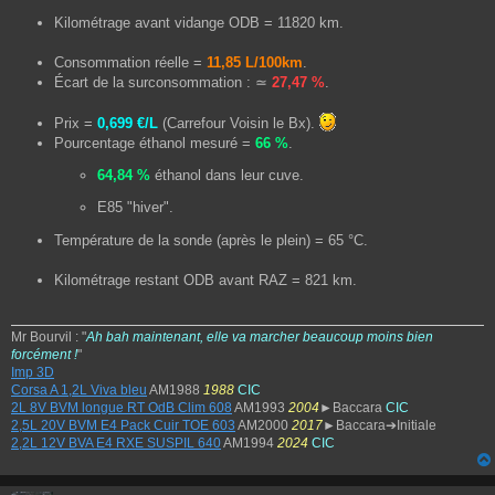
Kilométrage avant vidange ODB = 11820 km.
Consommation réelle =
11,85 L/100km
.
Écart de la surconsommation : ≃
27,47 %
.
Prix =
0,699 €/L
(Carrefour Voisin le Bx).
Pourcentage éthanol mesuré =
66 %
.
64,84 %
éthanol dans leur cuve.
E85 "hiver".
Température de la sonde (après le plein) = 65 °C.
Kilométrage restant ODB avant RAZ = 821 km.
Mr Bourvil : "
Ah bah maintenant, elle va marcher beaucoup moins bien
forcément !
"
Imp 3D
Corsa A 1,2L Viva bleu
AM1988
1988
CIC
2L 8V BVM longue RT OdB Clim 608
AM1993
2004
►Baccara
CIC
2,5L 20V BVM E4 Pack Cuir TOE 603
AM2000
2017
►Baccara➔Initiale
2,2L 12V BVA E4 RXE SUSPIL 640
AM1994
2024
CIC