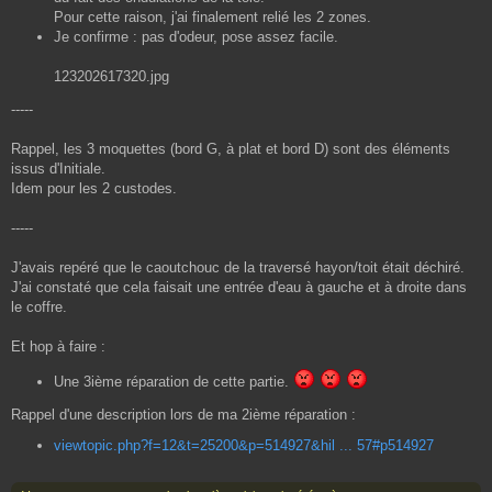
Pour cette raison, j'ai finalement relié les 2 zones.
Je confirme : pas d'odeur, pose assez facile.
123202617320.jpg
-----
Rappel, les 3 moquettes (bord G, à plat et bord D) sont des éléments
issus d'Initiale.
Idem pour les 2 custodes.
-----
J'avais repéré que le caoutchouc de la traversé hayon/toit était déchiré.
J'ai constaté que cela faisait une entrée d'eau à gauche et à droite dans
le coffre.
Et hop à faire :
Une 3ième réparation de cette partie.
Rappel d'une description lors de ma 2ième réparation :
viewtopic.php?f=12&t=25200&p=514927&hil ... 57#p514927