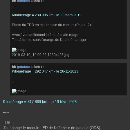
jpdubuc
a écrit :
↑
s
...
a
g
e
Kilométrage = 230 995 km - le 11 mars 2019
Photo du TDB en mode mise du contact (Phase-2) :
Avec éventuellement le frein à main rouge.
Tout à droite, sous l'orange de l'anti-démarrage.
2019-03-10_19.00.22-1280x425.jpg
jpdubuc
a écrit :
↑
Kilométrage = 292 047 km - le 26-11-2023
...
Kilométrage = 317 869 km - le 19 févr. 2026
-----
TDB :
J'ai changé le module LED de l'afficheur de gauche (ODB).