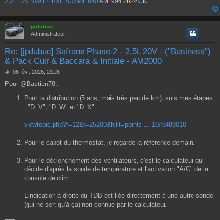
2,2L 12V BVA E4 RXE SUSPIL 640
AM1994
2024
CIC
jpdubuc
Administrateur
Re: [jpdubuc] Safrane Phase-2 - 2.5L 20V - ("Business")
& Pack Cuir & Baccara & Initiale - AM2000
M
06 févr. 2026, 23:26
e
Pour @Bastien78 :
s
s
Pour ta distribution (5 ans, mais très peu de km), suis mes étapes
a
: "D_V", "D_W" et "D_X".
g
e
viewtopic.php?f=12&t=25200&hilit=points ... 10#p489010
Pour le capot du thermostat, je regarde la référence demain.
Pour le déclenchement des ventilateurs, c'est le calculateur qui
décide d'après la sonde de température et l'activation "A/C" de la
console de clim.
L'indication à droite du TDB est liée directement à une autre sonde
(qui ne sert qu'à ça) non connue par le calculateur.
-----