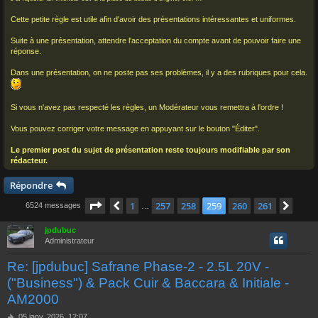
Cette petite règle est utile afin d'avoir des présentations intéressantes et uniformes.
Suite à une présentation, attendre l'acceptation du compte avant de pouvoir faire une
réponse.
Dans une présentation, on ne poste pas ses problèmes, il y a des rubriques pour cela.
Si vous n'avez pas respecté les règles, un Modérateur vous remettra à l'ordre !
Vous pouvez corriger votre message en appuyant sur le bouton "Éditer".
Le premier post du sujet de présentation reste toujours modifiable par son
rédacteur.
Répondre
Page
259
sur
261
1
257
258
259
260
261
Précédent
Suiv
6524 messages
…
jpdubuc
Administrateur
Re: [jpdubuc] Safrane Phase-2 - 2.5L 20V -
("Business") & Pack Cuir & Baccara & Initiale -
AM2000
M
05 janv. 2026, 12:07