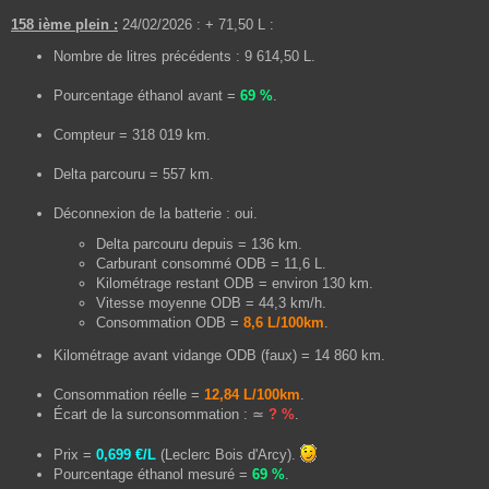
158 ième plein :
24/02/2026 : + 71,50 L :
Nombre de litres précédents : 9 614,50 L.
Pourcentage éthanol avant =
69 %
.
Compteur = 318 019 km.
Delta parcouru = 557 km.
Déconnexion de la batterie : oui.
Delta parcouru depuis = 136 km.
Carburant consommé ODB = 11,6 L.
Kilométrage restant ODB = environ 130 km.
Vitesse moyenne ODB = 44,3 km/h.
Consommation ODB =
8,6 L/100km
.
Kilométrage avant vidange ODB (faux) = 14 860 km.
Consommation réelle =
12,84 L/100km
.
Écart de la surconsommation : ≃
? %
.
Prix =
0,699 €/L
(Leclerc Bois d'Arcy).
Pourcentage éthanol mesuré =
69 %
.