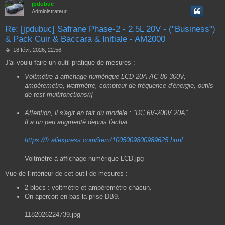
jpdubuc
Administrateur
Re: [jpdubuc] Safrane Phase-2 - 2.5L 20V - ("Business")
& Pack Cuir & Baccara & Initiale - AM2000
M
18 févr. 2026, 22:56
e
J'ai voulu faire un outil pratique de mesures :
s
s
Voltmètre à affichage numérique LCD 20A AC 80-300V,
a
ampèremètre, wattmètre, compteur de fréquence d'énergie, outils
g
de test multifonctions/i]
e
Attention, il s'agit en fait du modèle : "DC 6V-200V 20A"
Il a un peu augmenté depuis l'achat.
https://fr.aliexpress.com/item/1005009800989625.html
Voltmètre à affichage numérique LCD.jpg
Vue de l'intérieur de cet outil de mesures :
2 blocs : voltmètre et ampèremètre chacun.
On aperçoit en bas la prise DB9.
1182026224739.jpg