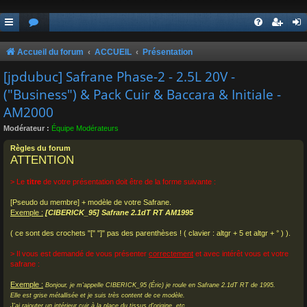
Accueil du forum
ACCUEIL
Présentation
[jpdubuc] Safrane Phase-2 - 2.5L 20V -
("Business") & Pack Cuir & Baccara & Initiale -
AM2000
Modérateur :
Équipe Modérateurs
Règles du forum
ATTENTION
> Le
titre
de votre présentation doit être de la forme suivante :
[Pseudo du membre] + modèle de votre Safrane.
Exemple :
[CIBERICK_95] Safrane 2.1dT RT AM1995
( ce sont des crochets "[" "]" pas des parenthèses ! ( clavier : altgr + 5 et altgr + ° ) ).
> Il vous est demandé de vous présenter
correctement
et avec intérêt vous et votre
safrane :
Exemple :
Bonjour, je m'appelle CIBERICK_95 (Éric) je roule en Safrane 2.1dT RT de 1995.
Elle est grise métallisée et je suis très content de ce modèle.
J'ai rajouter un intérieur cuir à la place du tissus d'origine, etc, ...