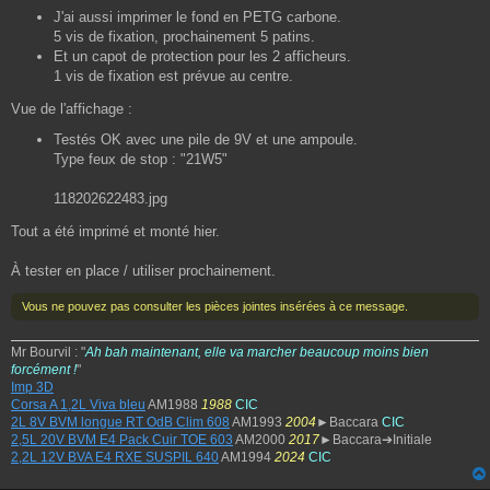
J'ai aussi imprimer le fond en PETG carbone.
5 vis de fixation, prochainement 5 patins.
Et un capot de protection pour les 2 afficheurs.
1 vis de fixation est prévue au centre.
Vue de l'affichage :
Testés OK avec une pile de 9V et une ampoule.
Type feux de stop : "21W5"
118202622483.jpg
Tout a été imprimé et monté hier.
À tester en place / utiliser prochainement.
Vous ne pouvez pas consulter les pièces jointes insérées à ce message.
Mr Bourvil : "
Ah bah maintenant, elle va marcher beaucoup moins bien
forcément !
"
Imp 3D
Corsa A 1,2L Viva bleu
AM1988
1988
CIC
2L 8V BVM longue RT OdB Clim 608
AM1993
2004
►Baccara
CIC
2,5L 20V BVM E4 Pack Cuir TOE 603
AM2000
2017
►Baccara➔Initiale
2,2L 12V BVA E4 RXE SUSPIL 640
AM1994
2024
CIC