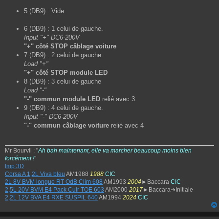
5 (DB9) : Vide.
6 (DB9) : 1 celui de gauche.
Input "+" DC6-200V
"+" côté STOP câblage voiture
7 (DB9) : 2 celui de gauche.
Load "+"
"+" côté STOP module LED
8 (DB9) : 3 celui de gauche
Load "-"
"-" commun module LED
relié avec 3.
9 (DB9) : 4 celui de gauche.
Input "-" DC6-200V
"-" commun câblage voiture
relié avec 4
Mr Bourvil : "
Ah bah maintenant, elle va marcher beaucoup moins bien
forcément !
"
Imp 3D
Corsa A 1,2L Viva bleu
AM1988
1988
CIC
2L 8V BVM longue RT OdB Clim 608
AM1993
2004
►Baccara
CIC
2,5L 20V BVM E4 Pack Cuir TOE 603
AM2000
2017
►Baccara➔Initiale
2,2L 12V BVA E4 RXE SUSPIL 640
AM1994
2024
CIC