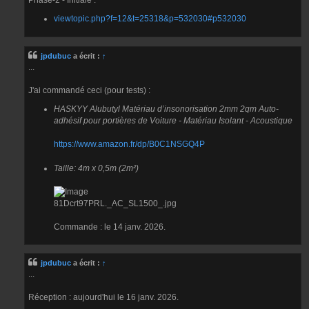
Phase-2 - Initiale :
e
viewtopic.php?f=12&t=25318&p=532030#p532030
jpdubuc
a écrit :
↑
...
J'ai commandé ceci (pour tests) :
HASKYY Alubutyl Matériau d’insonorisation 2mm 2qm Auto-
adhésif pour portières de Voiture - Matériau Isolant - Acoustique
https://www.amazon.fr/dp/B0C1NSGQ4P
Taille: 4m x 0,5m (2m²)
81Dcrt97PRL._AC_SL1500_.jpg
Commande : le 14 janv. 2026.
jpdubuc
a écrit :
↑
...
Réception : aujourd'hui le 16 janv. 2026.