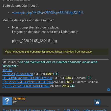
e
Suite du précédent post :
s
s
viewtopic.php?f=12&t=25200&p=531911#p531911
a
g
Mesure de la pression de la rampe :
e
Pour compléter l'info de la place.
Le gant en dessous est pour tenir l'adaptateur.
photo_2026-01-05_12-04-51.jpg
Vous ne pouvez pas consulter les pièces jointes insérées à ce message.
Mr Bourvil : "
Ah bah maintenant, elle va marcher beaucoup moins bien
forcément !
"
Imp 3D
Corsa A 1,2L Viva bleu
AM1988
1988
CIC
2L 8V BVM longue RT OdB Clim 608
AM1993
2004
►Baccara
CIC
2,5L 20V BVM E4 Pack Cuir TOE 603
AM2000
2017
►Baccara➔Initiale
2,2L 12V BVA E4 RXE SUSPIL 640
AM1994
2024
CIC
Mr. White
RT
Re: [jpdubuc] Safrane Phase-2 - 2.5L 20V - ("Business")