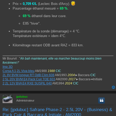
Prix =
0,709 €/L
(Leclerc Bois d'Arcy).
Pourcentage éthanol mesuré =
69 %
.
69 %
éthanol dans leur cuve.
E85 "hiver".
Température de la sonde (démarrage) = 4 °C.
Température extérieure = idem 4°C.
Kilométrage restant ODB avant RAZ = 833 km.
Mr Bourvil : "
Ah bah maintenant, elle va marcher beaucoup moins bien
forcément !
"
Imp 3D
Corsa A 1,2L Viva bleu
AM1988
1988
CIC
2L 8V BVM longue RT OdB Clim 608
AM1993
2004
►Baccara
CIC
2,5L 20V BVM E4 Pack Cuir TOE 603
AM2000
2017
►Baccara➔Initiale
2,2L 12V BVA E4 RXE SUSPIL 640
AM1994
2024
CIC
jpdubuc
Administrateur
Re: [jpdubuc] Safrane Phase-2 - 2.5L 20V - (Business) &
Pack Cuir & Baccara & Initiale - AM2000