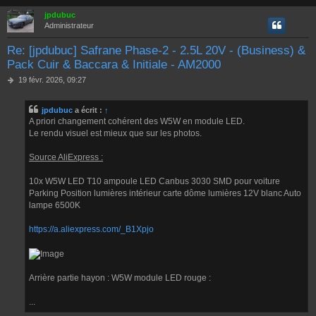
jpdubuc
Administrateur
Re: [jpdubuc] Safrane Phase-2 - 2.5L 20V - (Business) &
Pack Cuir & Baccara & Initiale - AM2000
M
19 févr. 2026, 09:27
e
s
jpdubuc
a écrit :
↑
s
A priori changement cohérent des W5W en module LED.
a
g
Le rendu visuel est mieux que sur les photos.
e
Source AliExpress :
10x W5W LED T10 ampoule LED Canbus 3030 SMD pour voiture
Parking Position lumières intérieur carte dôme lumières 12V blanc Auto
lampe 6500K
https://a.aliexpress.com/_B1Xpjo
Arrière partie hayon : W5W module LED rouge :
...