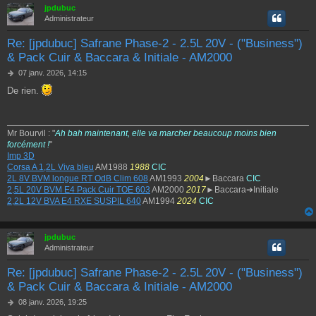
jpdubuc
Administrateur
Re: [jpdubuc] Safrane Phase-2 - 2.5L 20V - ("Business")
& Pack Cuir & Baccara & Initiale - AM2000
M
07 janv. 2026, 14:15
e
De rien.
s
s
a
g
Mr Bourvil : "
Ah bah maintenant, elle va marcher beaucoup moins bien
e
forcément !
"
Imp 3D
Corsa A 1,2L Viva bleu
AM1988
1988
CIC
2L 8V BVM longue RT OdB Clim 608
AM1993
2004
►Baccara
CIC
2,5L 20V BVM E4 Pack Cuir TOE 603
AM2000
2017
►Baccara➔Initiale
2,2L 12V BVA E4 RXE SUSPIL 640
AM1994
2024
CIC
jpdubuc
Administrateur
Re: [jpdubuc] Safrane Phase-2 - 2.5L 20V - ("Business")
& Pack Cuir & Baccara & Initiale - AM2000
M
08 janv. 2026, 19:25
e