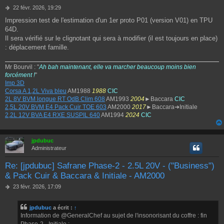
M
22 févr. 2026, 19:29
e
Impression test de l'estimation d'un 1er proto P01 (version V01) en TPU
s
64D.
s
a
Il sera vérifié sur le clignotant qui sera à modifier (il est toujours en place)
g
: déplacement famille.
e
Mr Bourvil : "
Ah bah maintenant, elle va marcher beaucoup moins bien
forcément !
"
Imp 3D
Corsa A 1,2L Viva bleu
AM1988
1988
CIC
2L 8V BVM longue RT OdB Clim 608
AM1993
2004
►Baccara
CIC
2,5L 20V BVM E4 Pack Cuir TOE 603
AM2000
2017
►Baccara➔Initiale
2,2L 12V BVA E4 RXE SUSPIL 640
AM1994
2024
CIC
jpdubuc
Administrateur
Re: [jpdubuc] Safrane Phase-2 - 2.5L 20V - ("Business")
& Pack Cuir & Baccara & Initiale - AM2000
M
23 févr. 2026, 17:09
e
s
jpdubuc
a écrit :
↑
s
Information de @GeneralChef au sujet de l'insonorisant du coffre : fin
a
g