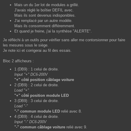
s
Mais un du 1er lot de modules a grillé.
a
J'avais réglé le boîtier DEFIL avec.
g
Mais ils sont devenus indisponibles.
e
J'ai remplacé par un autre modèle.
Mais ils consomment différemment.
Et quand je freine, j'ai la synthèse "ALERTE".
Je réfléchi à un outils pour vérifier sans aller me contorsionner pour faire
les mesures sous le siège.
Je note ici et corrigerai au fil des essais.
Bloc 2 afficheurs :
1 (DB9) : 1 celui de droite.
Input "+" DC6-200V
"+" côté position câblage voiture
2 (DB9) : 2 celui de droite.
Load "+"
"+" côté position module LED
3 (DB9) : 3 celui de droite.
Load "-"
"-" commun module LED
relié avec 8.
4 (DB9) : 4 celui de droite.
Input "-" DC6-200V
"-" commun câblage voiture
relié avec 9.