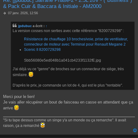
& Pack Cuir & Baccara & Initiale - AM2000
M
07 janv. 2026, 12:56
e
s
jpdubuc
a écrit :
↑
s
La version cosses non serties avec cette référence "8200729298" :
a
g
Résistance de chauffage 10 broches/voie, prise de ventilateur,
e
connecteur de moteur avec Terminal pour Renault Megane 2
Scenic II 8200729298
Sbb56080e5ed048b1a041cb4233f1132fE.jpg
J'ai déjà vu ce "genre" de broches sur un connecteur de siège, très
similaire.
D'après le prix, je commande un lot de 4, qui est le plus "rentable".
Merci pour le lien!
Je vais aller récupérer un bout de faisceau en casse en attendant que ça
arrive
"Si tu tape dessus comme un singe y'a un monde ou ça remarche". Il avait
raison, ça a remarché