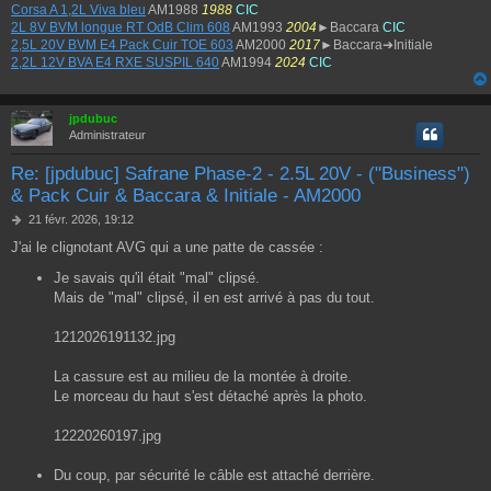
Corsa A 1,2L Viva bleu
AM1988
1988
CIC
2L 8V BVM longue RT OdB Clim 608
AM1993
2004
►Baccara
CIC
2,5L 20V BVM E4 Pack Cuir TOE 603
AM2000
2017
►Baccara➔Initiale
2,2L 12V BVA E4 RXE SUSPIL 640
AM1994
2024
CIC
jpdubuc
Administrateur
Re: [jpdubuc] Safrane Phase-2 - 2.5L 20V - ("Business")
& Pack Cuir & Baccara & Initiale - AM2000
M
21 févr. 2026, 19:12
e
J'ai le clignotant AVG qui a une patte de cassée :
s
s
Je savais qu'il était "mal" clipsé.
a
Mais de "mal" clipsé, il en est arrivé à pas du tout.
g
e
1212026191132.jpg
La cassure est au milieu de la montée à droite.
Le morceau du haut s'est détaché après la photo.
12220260197.jpg
Du coup, par sécurité le câble est attaché derrière.