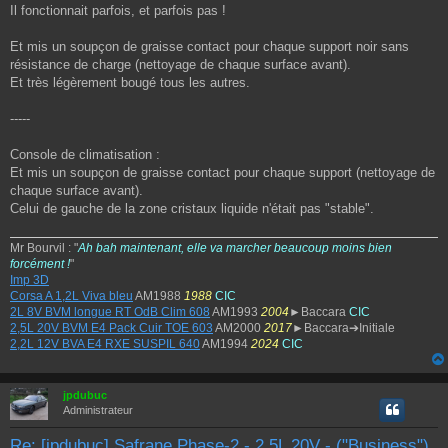
Il fonctionnait parfois, et parfois pas !
Et mis un soupçon de graisse contact pour chaque support noir sans
résistance de charge (nettoyage de chaque surface avant).
Et très légèrement bougé tous les autres.
-----
Console de climatisation :
Et mis un soupçon de graisse contact pour chaque support (nettoyage de
chaque surface avant).
Celui de gauche de la zone cristaux liquide n'était pas "stable".
Mr Bourvil : "
Ah bah maintenant, elle va marcher beaucoup moins bien
forcément !
"
Imp 3D
Corsa A 1,2L Viva bleu
AM1988
1988
CIC
2L 8V BVM longue RT OdB Clim 608
AM1993
2004
►Baccara
CIC
2,5L 20V BVM E4 Pack Cuir TOE 603
AM2000
2017
►Baccara➔Initiale
2,2L 12V BVA E4 RXE SUSPIL 640
AM1994
2024
CIC
jpdubuc
Administrateur
Re: [jpdubuc] Safrane Phase-2 - 2.5L 20V - ("Business")