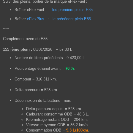
Suivi des pleins, boîtier de la marque eFlexFuel :
s
s
Boîtier eFlexFuel
:
les premiers pleins E85
.
a
g
Boîtier
eFlexPlus
:
le précédent plein E85
.
e
-----
Complément avec du E85.
155 ième plein :
08/01/2026 : + 57,00 L :
Nombre de litres précédents : 9 423,00 L.
Pourcentage éthanol avant =
70 %
.
Compteur = 316 311 km.
Delta parcouru = 523 km.
Déconnexion de la batterie : non.
Delta parcouru depuis = 523 km.
Carburant consommé ODB = 48,3 L.
Kilométrage restant ODB = 204 km.
Vitesse moyenne ODB = 36,2 km/h.
Consommation ODB =
9,3 L/100km
.