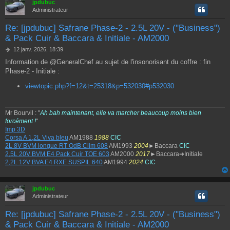
jpdubuc
Administrateur
Re: [jpdubuc] Safrane Phase-2 - 2.5L 20V - ("Business")
& Pack Cuir & Baccara & Initiale - AM2000
M
12 janv. 2026, 18:39
e
Information de @GeneralChef au sujet de l'insonorisant du coffre : fin
s
Phase-2 - Initiale :
s
a
viewtopic.php?f=12&t=25318&p=532030#p532030
g
e
Mr Bourvil : "
Ah bah maintenant, elle va marcher beaucoup moins bien
forcément !
"
Imp 3D
Corsa A 1,2L Viva bleu
AM1988
1988
CIC
2L 8V BVM longue RT OdB Clim 608
AM1993
2004
►Baccara
CIC
2,5L 20V BVM E4 Pack Cuir TOE 603
AM2000
2017
►Baccara➔Initiale
2,2L 12V BVA E4 RXE SUSPIL 640
AM1994
2024
CIC
jpdubuc
Administrateur
Re: [jpdubuc] Safrane Phase-2 - 2.5L 20V - ("Business")
& Pack Cuir & Baccara & Initiale - AM2000