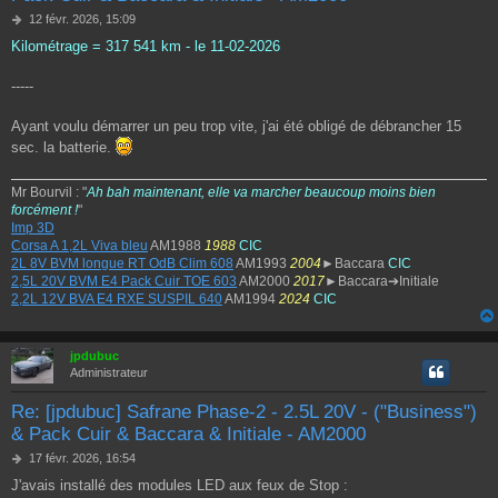
M
12 févr. 2026, 15:09
e
Kilométrage = 317 541 km - le 11-02-2026
s
s
a
-----
g
e
Ayant voulu démarrer un peu trop vite, j'ai été obligé de débrancher 15
sec. la batterie.
Mr Bourvil : "
Ah bah maintenant, elle va marcher beaucoup moins bien
forcément !
"
Imp 3D
Corsa A 1,2L Viva bleu
AM1988
1988
CIC
2L 8V BVM longue RT OdB Clim 608
AM1993
2004
►Baccara
CIC
2,5L 20V BVM E4 Pack Cuir TOE 603
AM2000
2017
►Baccara➔Initiale
2,2L 12V BVA E4 RXE SUSPIL 640
AM1994
2024
CIC
jpdubuc
Administrateur
Re: [jpdubuc] Safrane Phase-2 - 2.5L 20V - ("Business")
& Pack Cuir & Baccara & Initiale - AM2000
M
17 févr. 2026, 16:54
e
J'avais installé des modules LED aux feux de Stop :
s