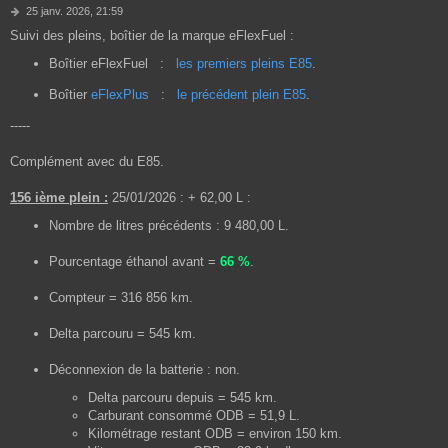
M
25 janv. 2026, 21:59
e
Suivi des pleins, boîtier de la marque eFlexFuel :
s
s
Boîtier eFlexFuel
:
les premiers pleins E85
.
a
g
Boîtier
eFlexPlus
:
le précédent plein E85
.
e
-----
Complément avec du E85.
156 ième plein :
25/01/2026 : + 62,00 L :
Nombre de litres précédents : 9 480,00 L.
Pourcentage éthanol avant =
66 %
.
Compteur = 316 856 km.
Delta parcouru = 545 km.
Déconnexion de la batterie : non.
Delta parcouru depuis = 545 km.
Carburant consommé ODB = 51,9 L.
Kilométrage restant ODB = environ 150 km.