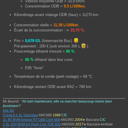
Vitesse moyenne ODB = 33,9 km/h.
Consommation ODB =
9,5 L/100km
.
Kilométrage avant vidange ODB (faux) = 11270 km.
Consommation réelle =
11,38 L/100km
.
Écart de la surconsommation : ≃
19,75 %
.
Prix =
0,678 €/L
(Intermarché Buc).
Pré-paiement : 200 € (soit environ 300 L
).
Pourcentage éthanol mesuré =
66 %
.
66 %
éthanol dans leur cuve.
E85 "hiver".
Température de la sonde (petit roulage) = 68 °C.
Kilométrage restant ODB avant RAZ = 790 km.
Mr Bourvil : "
Ah bah maintenant, elle va marcher beaucoup moins bien
forcément !
"
Imp 3D
Corsa A 1,2L Viva bleu
AM1988
1988
CIC
2L 8V BVM longue RT OdB Clim 608
AM1993
2004
►Baccara
CIC
2,5L 20V BVM E4 Pack Cuir TOE 603
AM2000
2017
►Baccara➔Initiale