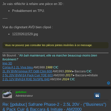
Je vais réfléchir à refaire une pièce en 3D :
Probablement en TPU.
-----
Vue du clignotant AVD bien clipsé :
122202611529.jpg
Vous ne pouvez pas consulter les pièces jointes insérées à ce message.
Mr Bourvil : "
Ah bah maintenant, elle va marcher beaucoup moins bien
forcément !
"
Imp 3D
Corsa A 1,2L Viva bleu
AM1988
1988
CIC
2L 8V BVM longue RT OdB Clim 608
AM1993
2004
►Baccara
CIC
2,5L 20V BVM E4 Pack Cuir TOE 603
AM2000
2017
►Baccara➔Initiale
2,2L 12V BVA E4 RXE SUSPIL 640
AM1994
2024
CIC
jpdubuc
Administrateur
Re: [jpdubuc] Safrane Phase-2 - 2.5L 20V - ("Business")
& Pack Cuir & Baccara & Initiale - AM2000