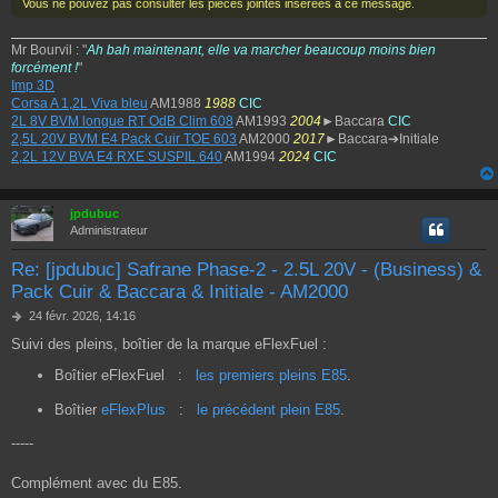
Vous ne pouvez pas consulter les pièces jointes insérées à ce message.
Mr Bourvil : "
Ah bah maintenant, elle va marcher beaucoup moins bien
forcément !
"
Imp 3D
Corsa A 1,2L Viva bleu
AM1988
1988
CIC
2L 8V BVM longue RT OdB Clim 608
AM1993
2004
►Baccara
CIC
2,5L 20V BVM E4 Pack Cuir TOE 603
AM2000
2017
►Baccara➔Initiale
2,2L 12V BVA E4 RXE SUSPIL 640
AM1994
2024
CIC
jpdubuc
Administrateur
Re: [jpdubuc] Safrane Phase-2 - 2.5L 20V - (Business) &
Pack Cuir & Baccara & Initiale - AM2000
M
24 févr. 2026, 14:16
e
Suivi des pleins, boîtier de la marque eFlexFuel :
s
s
Boîtier eFlexFuel
:
les premiers pleins E85
.
a
g
Boîtier
eFlexPlus
:
le précédent plein E85
.
e
-----
Complément avec du E85.