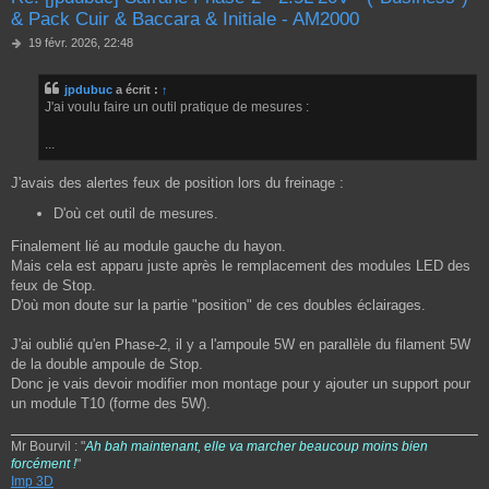
& Pack Cuir & Baccara & Initiale - AM2000
M
19 févr. 2026, 22:48
e
s
jpdubuc
a écrit :
↑
s
J'ai voulu faire un outil pratique de mesures :
a
g
e
...
J'avais des alertes feux de position lors du freinage :
D'où cet outil de mesures.
Finalement lié au module gauche du hayon.
Mais cela est apparu juste après le remplacement des modules LED des
feux de Stop.
D'où mon doute sur la partie "position" de ces doubles éclairages.
J'ai oublié qu'en Phase-2, il y a l'ampoule 5W en parallèle du filament 5W
de la double ampoule de Stop.
Donc je vais devoir modifier mon montage pour y ajouter un support pour
un module T10 (forme des 5W).
Mr Bourvil : "
Ah bah maintenant, elle va marcher beaucoup moins bien
forcément !
"
Imp 3D